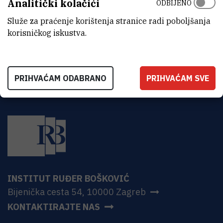
Analitički kolačići
ODBIJENO
ADRESA
Institut Ruđer Bošković
Služe za praćenje korištenja stranice radi poboljšanja
Bijenička 54
korisničkog iskustva.
HR-10000 Zagreb
PRIHVAĆAM ODABRANO
PRIHVAĆAM SVE
INSTITUT RUĐER BOŠKOVIĆ
Bijenička cesta 54, 10000 Zagreb
KONTAKTIRAJTE NAS