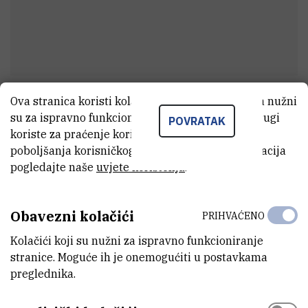
Ova stranica koristi kolačiće. Neki od tih kolačića nužni
dr. sc.
Akmaral
Kussayeva
su za ispravno funkcioniranje stranice, dok se drugi
POVRATAK
Suradnik na projektu
koriste za praćenje korištenja stranice radi
poboljšanja korisničkog iskustva. Za više informacija
pogledajte naše
uvjete korištenja
.
E-MAIL
akkussaye@irb.hr
Obavezni kolačići
PRIHVAĆENO
ZAVOD
Kolačići koji su nužni za ispravno funkcioniranje
Zavod za organsku kemiju i biokemiju
stranice. Moguće ih je onemogućiti u postavkama
preglednika.
LABORATORIJ
Laboratorij za kiralne tehnologije