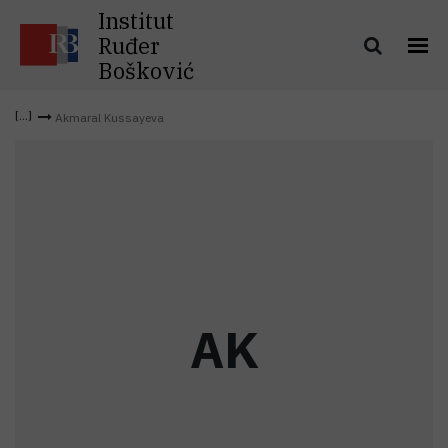
Institut
Ruđer
Bošković
Akmaral Kussayeva
A
K