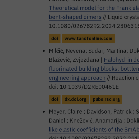
Theoretical model for the Frank el
bent-shaped dimers
// Liquid cryst
10.1080/02678292.2024.230631
doi
www.tandfonline.com
Milčić, Nevena; Sudar, Martina; Dokl
Blažević, Zvjezdana |
Halohydrin d
fluorinated building blocks: bottle
engineering approach
// Reaction 
doi: 10.1039/D2RE00461E
doi
dx.doi.org
pubs.rsc.org
Meyer, Claire ; Davidson, Patrick ; 
Daniel ; Knežević, Anamarija ; Dokli
like elastic coefficients of the Sm
doi: 10.1080/02678292.2022.21