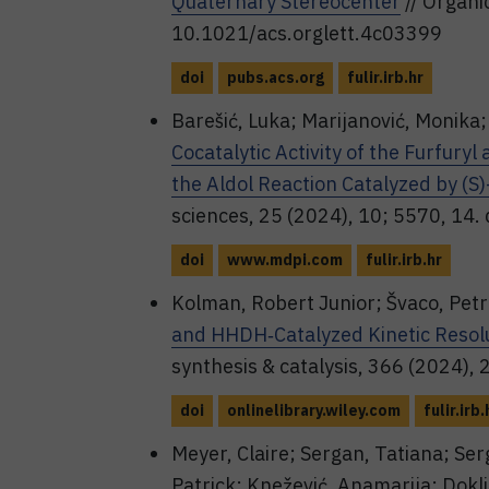
Quaternary Stereocenter
// Organi
10.1021/acs.orglett.4c03399
doi
pubs.acs.org
fulir.irb.hr
Barešić, Luka; Marijanović, Monika;
Cocatalytic Activity of the Furfur
the Aldol Reaction Catalyzed by (S)
sciences, 25 (2024), 10; 5570, 14
doi
www.mdpi.com
fulir.irb.hr
Kolman, Robert Junior; Švaco, Petra
and HHDH‐Catalyzed Kinetic Resolu
synthesis & catalysis, 366 (2024)
doi
onlinelibrary.wiley.com
fulir.irb.
Meyer, Claire; Sergan, Tatiana; Ser
Patrick; Knežević, Anamarija; Dokli