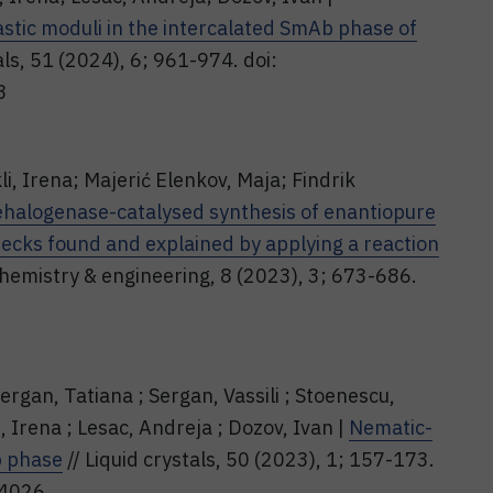
astic moduli in the intercalated SmAb phase of
als, 51 (2024), 6; 961-974. doi:
8
i, Irena; Majerić Elenkov, Maja; Findrik
ehalogenase-catalysed synthesis of enantiopure
necks found and explained by applying a reaction
chemistry & engineering, 8 (2023), 3; 673-686.
Sergan, Tatiana ; Sergan, Vassili ; Stoenescu,
, Irena ; Lesac, Andreja ; Dozov, Ivan |
Nematic-
Ab phase
// Liquid crystals, 50 (2023), 1; 157-173.
14026