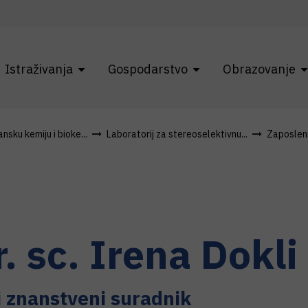
Istraživanja
Gospodarstvo
Obrazovanje
sku kemiju i bioke...
Laboratorij za stereoselektivnu...
Zaposleni
r. sc.
Irena
Dokli
i znanstveni suradnik