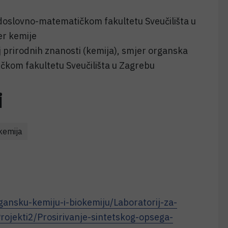
doslovno-matematičkom fakultetu Sveučilišta u
er kemije
j prirodnih znanosti (kemija), smjer organska
čkom fakultetu Sveučilišta u Zagrebu
i
kemija
ansku-kemiju-i-biokemiju/Laboratorij-za-
Projekti2/Prosirivanje-sintetskog-opsega-