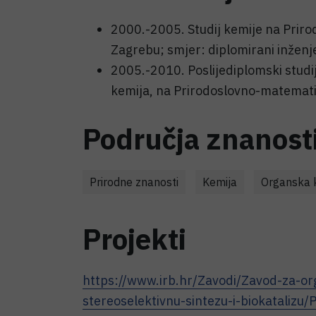
2000.-2005. Studij kemije na Priro
Zagrebu; smjer: diplomirani inženj
2005.-2010. Poslijediplomski studi
kemija, na Prirodoslovno-matemati
Područja znanost
Prirodne znanosti
Kemija
Organska 
Projekti
https://www.irb.hr/Zavodi/Zavod-za-org
stereoselektivnu-sintezu-i-biokatalizu/