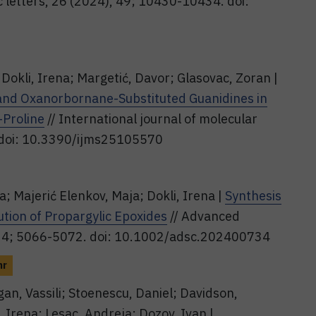
c letters, 26 (2024), 49; 10430-10434. doi:
 Dokli, Irena; Margetić, Davor; Glasovac, Zoran |
yl and Oxanorbornane-Substituted Guanidines in
-Proline
// International journal of molecular
. doi: 10.3390/ijms25105570
; Majerić Elenkov, Maja; Dokli, Irena |
Synthesis
tion of Propargylic Epoxides
// Advanced
, 24; 5066-5072. doi: 10.1002/adsc.202400734
hr
gan, Vassili; Stoenescu, Daniel; Davidson,
, Irena; Lesac, Andreja; Dozov, Ivan |