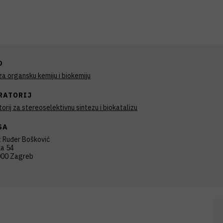
D
a organsku kemiju i biokemiju
RATORIJ
orij za stereoselektivnu sintezu i biokatalizu
SA
t Ruđer Bošković
ka 54
00 Zagreb