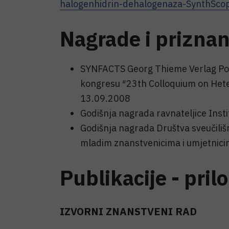
halogenhidrin-dehalogenaza-SynthSco
Nagrade i priznan
SYNFACTS Georg Thieme Verlag Pos
kongresu ″23th Colloquium on Heter
13.09.2008
Godišnja nagrada ravnateljice Inst
Godišnja nagrada Društva sveučiliš
mladim znanstvenicima i umjetnic
Publikacije - pril
IZVORNI ZNANSTVENI RAD