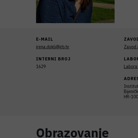
E-MAIL
ZAVO
irena.dokli@irb.hr
Zavod z
INTERNI BROJ
LABO
1629
Laborat
ADRE
Institu
Bijenič
HR-100
Obrazovanje