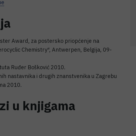
pe
ja
ter Award, za postersko priopćenje na
ocyclic Chemistry″, Antwerpen, Belgija, 09-
ituta Ruđer Bošković 2010.
nih nastavnika i drugih znanstvenika u Zagrebu
ima 2010.
ozi u knjigama