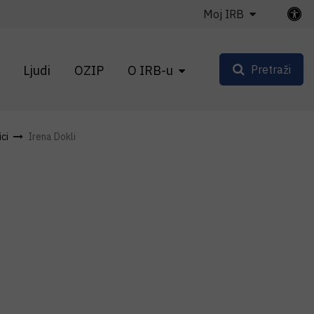
Moj IRB
Ljudi
OZIP
O IRB-u
Pretraži
ci
Irena Dokli