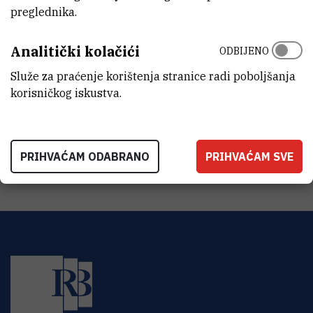
preglednika.
Institut Ruđer Bošković
Bijenička 54
HR-10000 Zagreb
Analitički kolačići
ODBIJENO
Služe za praćenje korištenja stranice radi poboljšanja
Research Gate
korisničkog iskustva.
LinkedIn
PRIHVAĆAM ODABRANO
PRIHVAĆAM SVE