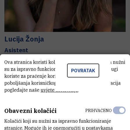
Lucija
Žonja
Asistent
Ova stranica koristi kolačiće. Neki od tih kolačića nužni
su za ispravno funkcioniranje stranice, dok se drugi
POVRATAK
E-MAIL
koriste za praćenje korištenja stranice radi
Lucija.Zonja@irb.hr
poboljšanja korisničkog iskustva. Za više informacija
pogledajte naše
uvjete korištenja
.
ZAVOD
Zavod za organsku kemiju i biokemiju
Obavezni kolačići
LABORATORIJ
PRIHVAĆENO
Sintetske metodologije u organskoj kemiji
Kolačići koji su nužni za ispravno funkcioniranje
stranice. Moguće ih je onemogućiti u postavkama
ADRESA