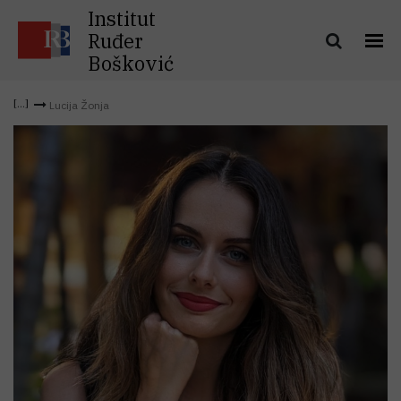
Institut
Ruđer
Bošković
Lucija Žonja