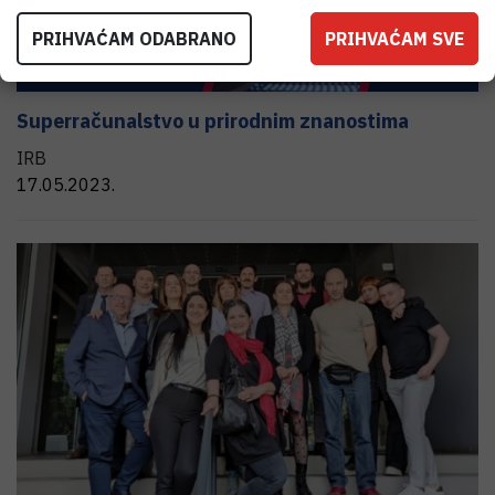
PRIHVAĆAM ODABRANO
PRIHVAĆAM SVE
Superračunalstvo u prirodnim znanostima
IRB
17.05.2023.