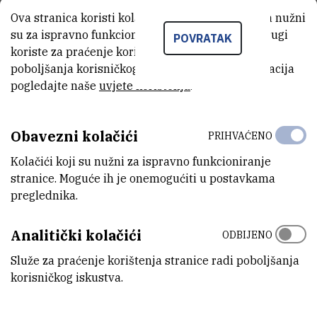
Ova stranica koristi kolačiće. Neki od tih kolačića nužni
XVI International Estuarine Biogeochemistry
su za ispravno funkcioniranje stranice, dok se drugi
POVRATAK
Symposium (IEBS 2023)
koriste za praćenje korištenja stranice radi
poboljšanja korisničkog iskustva. Za više informacija
Šibenik
pogledajte naše
uvjete korištenja
.
23.05.2023.
46. međunarodni skup MIPRO 2023
Obavezni kolačići
PRIHVAĆENO
Opatija
Kolačići koji su nužni za ispravno funkcioniranje
22.05.2023.
stranice. Moguće ih je onemogućiti u postavkama
preglednika.
Analitički kolačići
ODBIJENO
Služe za praćenje korištenja stranice radi poboljšanja
korisničkog iskustva.