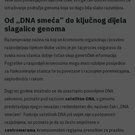
velik udio ponavljajućih dijelova DNA, što ga čini dobrim modelom za
istraživanje područja genoma koja su dugo bila slabo razumljiva.
Od „DNA smeća” do ključnog dijela
slagalice genoma
Razumijevanje načina na koji se kromosomi organiziraju i pravilno
raspodjeljuju tijekom diobe važno je jer taj proces osigurava da
svaka nova stanica dobije točan skup genetičkih informacija.
Pogreške u raspodjeli kromosoma mogu imati ozbiljne posljedice
za funkcioniranje stanica te su povezane s razvojnim poremećajima,
neplodnošću i rakom.
Dugi niz godina smatralo se da uzastopno ponovljene DNA
sekvence, poznate pod nazivom
satelitne DNA
, u genomu
predstavljaju njegov nevažan i redundantan dio, nazivan čak i „DNA
smećem“. Funkcija satelitnih DNA još uvijek nije u potpunosti
razjašnjena, no poznato je da su često smještene u
centromerama
, kromosomskim regijama presudnim za pravilnu