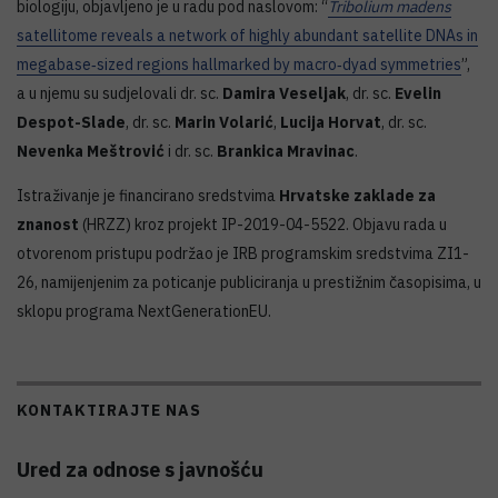
biologiju, objavljeno je u radu pod naslovom: “
Tribolium madens
satellitome reveals a network of highly abundant satellite DNAs in
megabase‑sized regions hallmarked by macro‑dyad symmetries
”,
a u njemu su sudjelovali dr. sc.
Damira Veseljak
, dr. sc.
Evelin
Despot-Slade
, dr. sc.
Marin Volarić
,
Lucija Horvat
, dr. sc.
Nevenka Meštrović
i dr. sc.
Brankica Mravinac
.
Istraživanje je financirano sredstvima
Hrvatske zaklade za
znanost
(HRZZ) kroz projekt IP-2019-04-5522. Objavu rada u
otvorenom pristupu podržao je IRB programskim sredstvima ZI1-
26, namijenjenim za poticanje publiciranja u prestižnim časopisima, u
sklopu programa NextGenerationEU.
KONTAKTIRAJTE NAS
Ured za odnose s javnošću