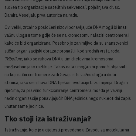
složen tip organizacije satelitnih sekvenca“, pojašnjava dr. sc.
Damira Veseljak, prva autorica na radu.
Ovi veliki, zrcalno posloženi nizovi ponavljajuće DNA mogli bi imati
važnu ulogu u tome gdje će se na kromosomu nalaziti centromera i
kako će biti organizirana. Posebno je zanimljivo da su znanstvenici
sličan organizacijski obrazac pronašli i kod srodnih vrsta roda
Tribolium
, iako se njihova DNA u tim dijelovima kromosoma
međusobno jako razlikuje. Takav nalaz mogao bi pomoći objasniti
na koji način centromere zadržavaju istu važnu ulogu u diobi
stanica, iako se njihova DNA tijekom evolucije brzo mijenja. Drugim
riječima, za pravilno funkcioniranje centromera možda je važniji
način organizacije ponavljajućih DNA jedinica nego nukleotidni zapis
unutar same jedinice.
Tko stoji iza istraživanja?
Istraživanje, koje je u cijelosti provedeno u Zavodu za molekularnu