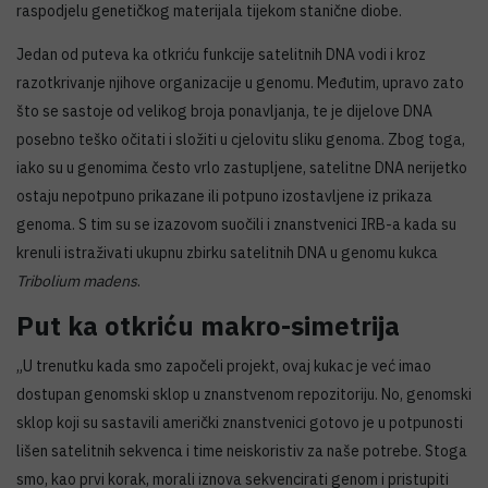
raspodjelu genetičkog materijala tijekom stanične diobe.
Jedan od puteva ka otkriću funkcije satelitnih DNA vodi i kroz
razotkrivanje njihove organizacije u genomu. Međutim, upravo zato
što se sastoje od velikog broja ponavljanja, te je dijelove DNA
posebno teško očitati i složiti u cjelovitu sliku genoma. Zbog toga,
iako su u genomima često vrlo zastupljene, satelitne DNA nerijetko
ostaju nepotpuno prikazane ili potpuno izostavljene iz prikaza
genoma. S tim su se izazovom suočili i znanstvenici IRB-a kada su
krenuli istraživati ukupnu zbirku satelitnih DNA u genomu kukca
Tribolium madens
.
Put ka otkriću makro-simetrija
„U trenutku kada smo započeli projekt, ovaj kukac je već imao
dostupan genomski sklop u znanstvenom repozitoriju. No, genomski
sklop koji su sastavili američki znanstvenici gotovo je u potpunosti
lišen satelitnih sekvenca i time neiskoristiv za naše potrebe. Stoga
smo, kao prvi korak, morali iznova sekvencirati genom i pristupiti