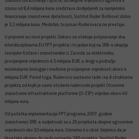
znanosti obrazovanja i sporta, od ukupne vrijednosti ugovora u
iznosu od 8,4 milijuna kuna sredstava dodijeljenih za namjensko
financiranje znanstvene djelatnosti, Institut Ruđer Bošković dobio
je 3,2 milijuna kuna. Međutim, tu posao Ruđerovaca ne prestaje.
U pripremi su i novi projekti. Uskoro se očekuje potpisivanje dva
interdisciplinarna EU FP7 projekta i to jedan koji na IRB-u okuplja
teorijske fizičare i znanstvenike iz Zavoda za elektroniku,
procijenjene vrijednosti 4,5 milijuna EUR, a drugi u području
molekularne biologije i medicine procijenjene vrijednosti skoro 6
milijuna EUR. Pored toga, Ruđerovci sustavno rade i na 4 strukturna
projekta od kojih je samo stožerni ruđerovski projekt Otvorene
znanstvene infrastrukturne platforme (O-ZIP) vrijedan skoro 60
milijuna eura.
Od početka implementacije FP7 programa 2007. godine
znanstvenici IRB-a sudjelovali su u 28 projekata ukupne ugovorene
vrijednosti oko 10 milijuna eura. Uzmemo li u obzir činjenicu da je
Hrvatska ukupno do sada ostvarila 248 projekta, Institut Ruđer