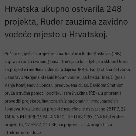
Hrvatska ukupno ostvarila 248
projekta, Ruđer zauzima zavidno
vodeće mjesto u Hrvatskoj.
Priča o uspješnim projektima na Institutu Ruđer Bošković (IRB)
zapravo i priča izvrsnog tima stručnjaka koji djeluje u sklopu Ureda
za projekte i međunarodnu suradnju na IRB-u. Fantastična četvorka
u sastavu Marijana Klasnić Kožar, voditeljica Ureda, Ines Cigula i
Vanja Komljenović Lončar, predvođena dr. sc. Davidom Smithom
pruža stručnu pomoć i podršku istraživačima IRB-a u pripremi i
provedbi projekata financiranih iz nacionalnih i međunarodnih
fondova. Kroz Ured za projekte uspješno je ostvareno 28 FP7, 22
IAEA, 5 INTERREG/IPA , 4 NATO , 8 HIT/BICRO , 174 bilateralnih
projekata, 17 HRZZ, 21 UKF, a u pripremi su i 4 projekta za
strukturne fondove.