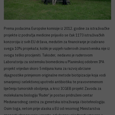
Prema podacima Europske komisije iz 2012. godine za istraživačke
projekte iz područja medicine prijavilo se čak 1173 istraživačkih
konzorcija iz svih EU država, međutim za financiranje je izabrano
svega 10% projekata; koliki je uspjeh ruđerovih znanstvenika nije iz
ovoga teško procijeniti. Također, nedavno je ruđerovom
Laboratoriju za sistemsku biomedicinu u Planinskoj odobren IPA
projekt vrijedan skoro 5 milijuna kuna za razvoj ubrzane
dijagnostike primjenom originalne metode biotipizacije koja vodi
smanjenoj i selektivnoj upotrebi antibiotika te pravovremenom
liječenju tumorskih oboljenja, a kroz ICGEB projekt Zavoda za
molekularnu biologiju 'Ruđer' je postao pridruženi centar
Međunarodnog centra za genetska istraživanja i biotehnologiju.
Osim toga, netom prije ulaska u EU od resornog Ministarstva