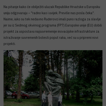
Na pitanje kako će obilježiti ulazak Republike Hrvatske u Europsku
uniju odgovaraju – ''radno kao i uvijek. Previše nas posla čeka''.
Naime, iako su tek nedavno Ruđerovci imali puno razloga za slavlje
jer su iz Sedmog okvirnog programa (FP7) Europske unije (EU) dobili
projekt za uspostavu najsuvremenije inovacijske infrastrukture za
istraživanje suvremenih bolesti poput raka, već su u pripremi novi
projekti.