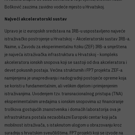
Bošković zauzima zavidno vodeće mjesto u Hrvatskoj.
Najveći akceleratorski sustav
Upravo je iz europskih sredstava na IRB-u uspostavljeno najveće
istraživačko postrojenje u Hrvatskoj – Akceleratorski sustav IRB-a.
Naime, u Zavodu za eksperimentalnu fiziku (ZEF) IRB-a smještena
je najveća istraživačka infrastruktura u Hrvatskoj - kompleks
akceleratora ionskih snopova koji se sastoji od dva akceleratora i
devet pokusnih postaja. Većina strukturnih i FP7 projekta ZEF-a
namijenjena je unapređivanju i nadogradnji postojeće opreme koja
se koristi u fundamentalnim, ali velikim dijelom i primijenjenim
istraživanjima. Uvođenjem tzv. transnacionalnog pristupa (TNA)
eksperimentalnim uređajima s ionskim snopovima uz financiranje
troškova gostujućih znanstvenika i domaćih laboratorija ova je
infrastruktura postala nezaobilazni Europski centar koji jača
mobilnost istraživača, s istaknutom ulogom u obrazovanju kroz
suradnju s hrvatskim sveučilištima. FP7 projekti koji se izvode na