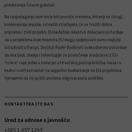
predstavlja 'izravni gubitak'.
Na raspolaganju nam neće biti previše vremena, kriteriji su strogi,
konkurencija snažna, od naših stručnjaka će se tražiti dobra
priprema i zreli projekti. Dosadašnje iskustvo dokazano potvrđuje
da u projektima koje financira EU mogu sudjelovati samo najbolji
istraživači u Europi, Institut Ruđer Bošković svakodnevno potvrđuje
da ima ljudi, znanja i tehnologije za povlačenje sredstava iz EU
'riznice' i nije jedini u tome jer u Hrvatskoj postoji kritična masa i u
kadru i u infrastrukturi za uspješno konkuriranje na EU projektima.
Vjerujemo da će joj biti pružena odgovarajuća podrška.
KONTAKTIRAJTE NAS
Ured za odnose s javnošću
+385 1 457 1269