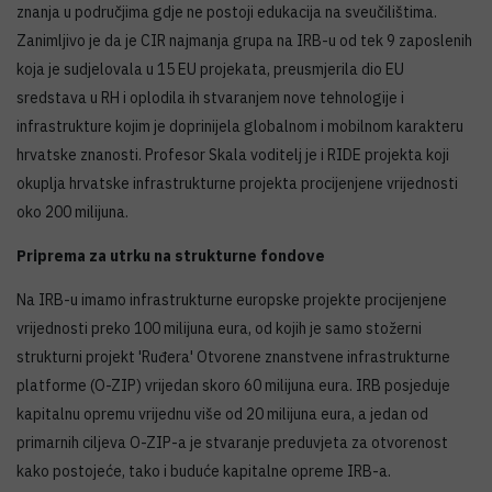
znanja u područjima gdje ne postoji edukacija na sveučilištima.
Zanimljivo je da je CIR najmanja grupa na IRB-u od tek 9 zaposlenih
koja je sudjelovala u 15 EU projekata, preusmjerila dio EU
sredstava u RH i oplodila ih stvaranjem nove tehnologije i
infrastrukture kojim je doprinijela globalnom i mobilnom karakteru
hrvatske znanosti. Profesor Skala voditelj je i RIDE projekta koji
okuplja hrvatske infrastrukturne projekta procijenjene vrijednosti
oko 200 milijuna.
Priprema za utrku na strukturne fondove
Na IRB-u imamo infrastrukturne europske projekte procijenjene
vrijednosti preko 100 milijuna eura, od kojih je samo stožerni
strukturni projekt 'Ruđera' Otvorene znanstvene infrastrukturne
platforme (O-ZIP) vrijedan skoro 60 milijuna eura. IRB posjeduje
kapitalnu opremu vrijednu više od 20 milijuna eura, a jedan od
primarnih ciljeva O-ZIP-a je stvaranje preduvjeta za otvorenost
kako postojeće, tako i buduće kapitalne opreme IRB-a.