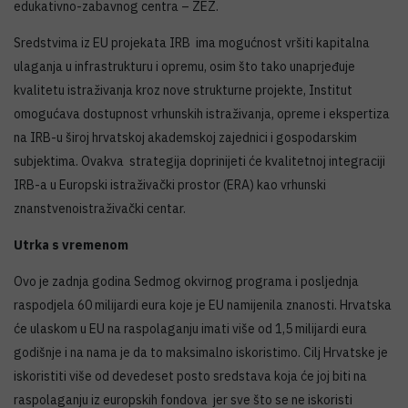
edukativno-zabavnog centra – ZEZ.
Sredstvima iz EU projekata IRB ima mogućnost vršiti kapitalna
ulaganja u infrastrukturu i opremu, osim što tako unaprjeđuje
kvalitetu istraživanja kroz nove strukturne projekte, Institut
omogućava dostupnost vrhunskih istraživanja, opreme i ekspertiza
na IRB-u široj hrvatskoj akademskoj zajednici i gospodarskim
subjektima. Ovakva strategija doprinijeti će kvalitetnoj integraciji
IRB-a u Europski istraživački prostor (ERA) kao vrhunski
znanstvenoistraživački centar.
Utrka s vremenom
Ovo je zadnja godina Sedmog okvirnog programa i posljednja
raspodjela 60 milijardi eura koje je EU namijenila znanosti. Hrvatska
će ulaskom u EU na raspolaganju imati više od 1,5 milijardi eura
godišnje i na nama je da to maksimalno iskoristimo. Cilj Hrvatske je
iskoristiti više od devedeset posto sredstava koja će joj biti na
raspolaganju iz europskih fondova jer sve što se ne iskoristi