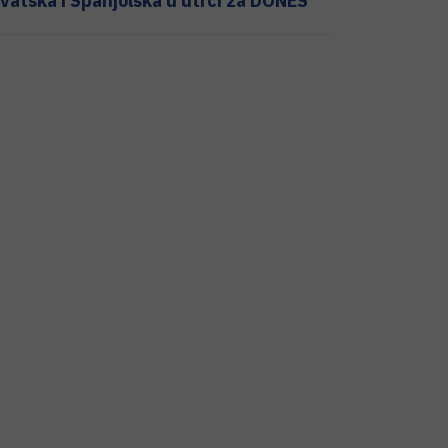
vatska i Španjolska u utrci za DONES