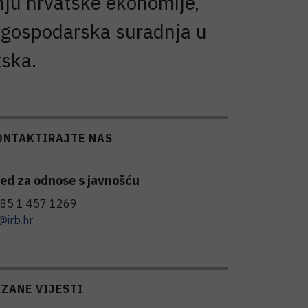
enju hrvatske ekonomije,
a gospodarska suradnja u
tska.
ONTAKTIRAJTE NAS
ed za odnose s javnošću
85 1 457 1269
@irb.hr
EZANE VIJESTI