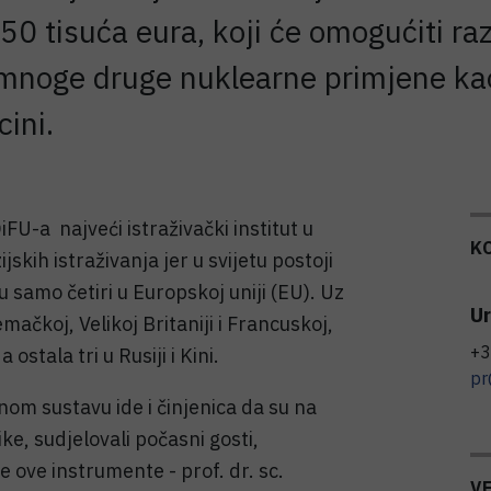
0 tisuća eura, koji će omogućiti raz
za mnoge druge nuklearne primjene ka
ini.
U-a najveći istraživački institut u
K
jskih istraživanja jer u svijetu postoji
 samo četiri u Europskoj uniji (EU). Uz
Ur
mačkoj, Velikoj Britaniji i Francuskoj,
+3
ostala tri u Rusiji i Kini.
pr
žnom sustavu ide i činjenica da su na
e, sudjelovali počasni gosti,
le ove instrumente - prof. dr. sc.
V