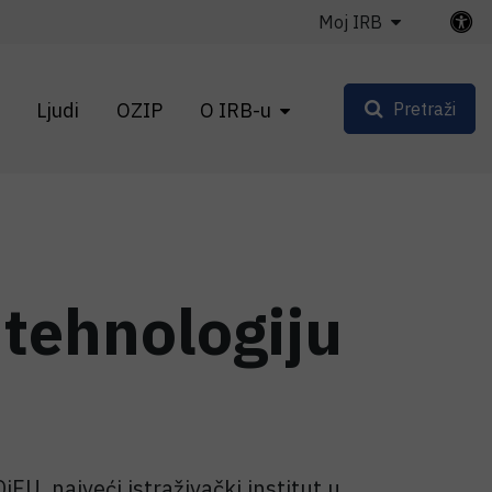
Moj IRB
Ljudi
OZIP
O IRB-u
Pretraži
 tehnologiju
FU, najveći istraživački institut u