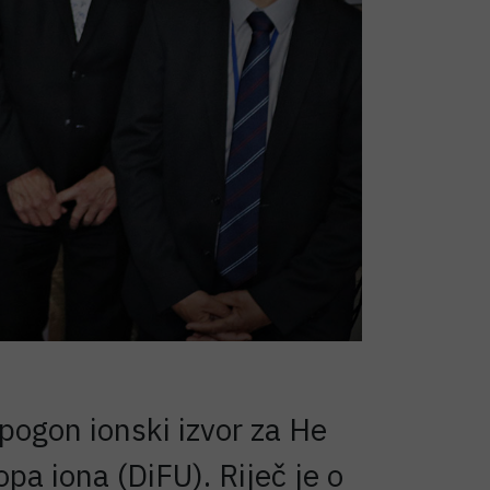
pogon ionski izvor za He
pa iona (DiFU). Riječ je o