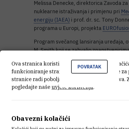
Melissa Denecke, direktorica Zavoda za f
nuklearne istraživanja i primjenu pri
Međ
energiju (IAEA)
i prof. dr. sc. Tony Donn
programa u Europi, projekta
EUROfusio
Program svečanog lansiranja uređaja, otv
M. Smith koji se zahvalio znanstvenicim
podižu ljestvicu izvrsnosti. Dr. Smith je 
Ova stranica koristi kolačiće. Neki od tih kolači
činjenice da će ovaj sustav generirati i 
POVRATAK
funkcioniranje stranice, dok se drugi koriste za
prof. Denecke i prof. Donneu na na suradn
stranice radi poboljšanja korisničkog iskustva. 
projekta EUROfusion istraživanjima na '
pogledajte naše
uvjete korištenja
.
A zašto su se na otvaranju okupili vodeći
objašnjava dr. sc. Tonči Tadić, voditelj 
razvoj materijala potrebnih za fuzijsku e
Obavezni kolačići
na materijalima uzrokovana zračenjem.
Kolačići koji su nužni za ispravno funkcioniranje str