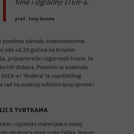
time i izgradnji ITER-a.
prof. Tony Donne
e uz posebnu zahvalu znanstvenicima
eć više od 20 godina na brojnim
a, poljoprivrede i sigurnosti hrane, te
ulturnih dobara. Posebno je istaknula
 IAEA-e i 'Ruđera' te zajedničkog
rad na ovakvoj sofisticiranoj opremi i
NJI S TVRTKAMA
ranu i općenito materijala u novoj
cini obuhvaća nove vrste čelika, legure