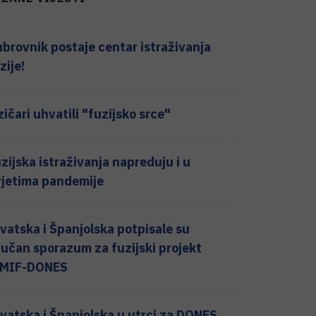
brovnik postaje centar istraživanja
zije!
zičari uhvatili "fuzijsko srce"
zijska istraživanja napreduju i u
jetima pandemije
vatska i Španjolska potpisale su
jučan sporazum za fuzijski projekt
FMIF-DONES
vatska i Španjolska u utrci za DONES