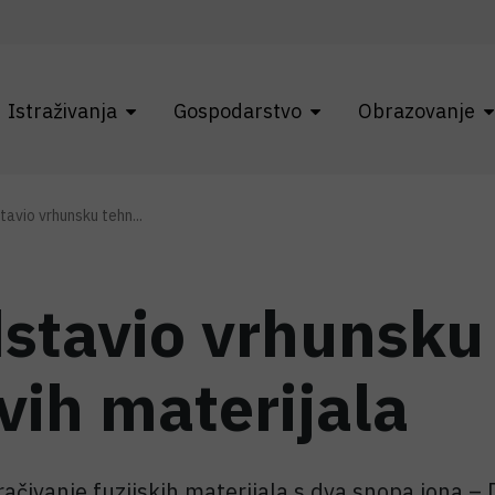
Istraživanja
Gospodarstvo
Obrazovanje
tavio vrhunsku tehn...
dstavio vrhunsku
vih materijala
ivanje fuzijskih materijala s dva snopa iona – Di