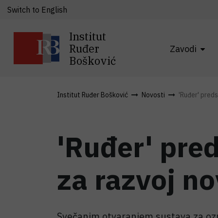
Switch to English
Institut
Ruđer
Zavodi
Bošković
Institut Ruđer Bošković
Novosti
'Ruđer' preds
'Ruđer' pre
za razvoj no
Svečanim otvaranjem sustava za ozrač