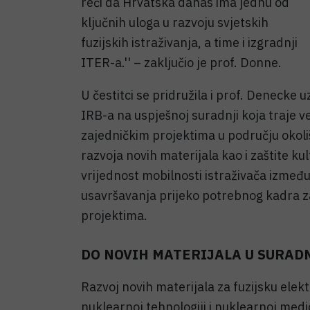
reći da Hrvatska danas ima jednu od
ključnih uloga u razvoju svjetskih
fuzijskih istraživanja, a time i izgradnji
ITER-a.'' – zaključio je prof. Donne.
U čestitci se pridružila i prof. Deneck
IRB-a na uspješnoj suradnji koja traje v
zajedničkim projektima u području okoliš
razvoja novih materijala kao i zaštite k
vrijednost mobilnosti istraživača između
usavršavanja prijeko potrebnog kadra za 
projektima.
DO NOVIH MATERIJALA U SURAD
Razvoj novih materijala za fuzijsku elekt
nuklearnoj tehnologiji i nuklearnoj medi