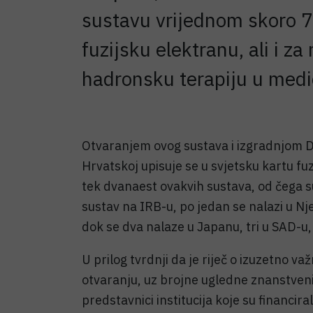
sustavu vrijednom skoro 75
fuzijsku elektranu, ali i 
hadronsku terapiju u medic
Otvaranjem ovog sustava i izgradnjom DiF
Hrvatskoj upisuje se u svjetsku kartu fuzi
tek dvanaest ovakvih sustava, od čega su
sustav na IRB-u, po jedan se nalazi u Nje
dok se dva nalaze u Japanu, tri u SAD-u, a 
U prilog tvrdnji da je riječ o izuzetno va
otvaranju, uz brojne ugledne znanstvenik
predstavnici institucija koje su financira