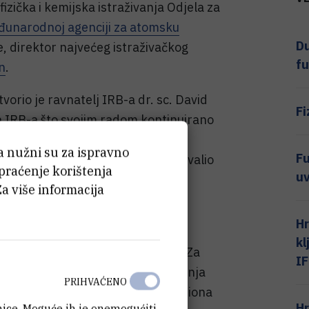
izička i kemijska istraživanja Odjela za
unarodnoj agenciji za atomsku
Du
e, direktor najvećeg istraživačkog
fu
n
.
orio je ravnatelj IRB-a dr. sc. David
Fi
a IRB-a što svojim radom kontinuirano
izrazio veliko zadovoljstvo zbog
ća nužni su za ispravno
Fu
tri nova doktorata. Posebno se zahvalio
 praćenje korištenja
uv
ji i financijskoj potpori IAEA-e i
Za više informacija
Ruđeru'.
Hr
 ljudi međunarodnih institucija
kl
fuzijskog programa u Hrvatskoj - ''Za
I
lektranu nužno je imitirati oštećenja
PRIHVAĆENO
 To je moguće pomoću dva snopa iona
Hr
anice. Moguće ih je onemogućiti