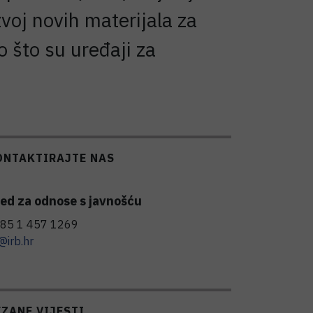
voj novih materijala za
o što su uređaji za
ONTAKTIRAJTE NAS
ed za odnose s javnošću
85 1 457 1269
@irb.hr
EZANE VIJESTI