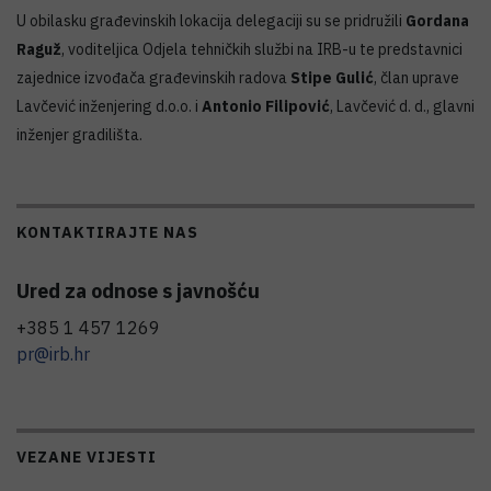
U obilasku građevinskih lokacija delegaciji su se pridružili
Gordana
Raguž
, voditeljica Odjela tehničkih službi na IRB-u te predstavnici
zajednice izvođača građevinskih radova
Stipe Gulić
, član uprave
Lavčević inženjering d.o.o. i
Antonio Filipović
, Lavčević d. d., glavni
inženjer gradilišta.
KONTAKTIRAJTE NAS
Ured za odnose s javnošću
+385 1 457 1269
pr@irb.hr
VEZANE VIJESTI