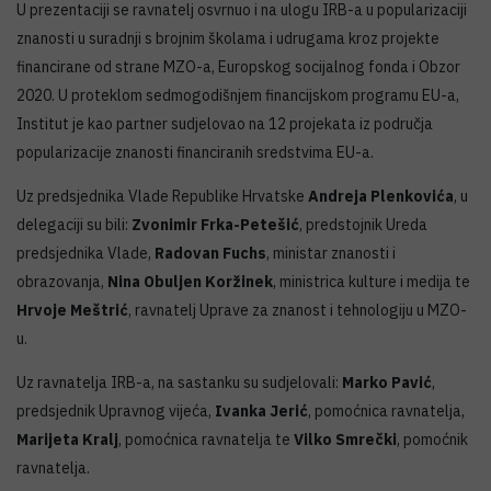
U prezentaciji se ravnatelj osvrnuo i na ulogu IRB-a u popularizaciji
znanosti u suradnji s brojnim školama i udrugama kroz projekte
financirane od strane MZO-a, Europskog socijalnog fonda i Obzor
2020. U proteklom sedmogodišnjem financijskom programu EU-a,
Institut je kao partner sudjelovao na 12 projekata iz područja
popularizacije znanosti financiranih sredstvima EU-a.
Uz predsjednika Vlade Republike Hrvatske
Andreja Plenkovića
, u
delegaciji su bili:
Zvonimir Frka-Petešić
, predstojnik Ureda
predsjednika Vlade,
Radovan Fuchs
, ministar znanosti i
obrazovanja,
Nina Obuljen Koržinek
, ministrica kulture i medija te
Hrvoje Meštrić
, ravnatelj Uprave za znanost i tehnologiju u MZO-
u.
Uz ravnatelja IRB-a, na sastanku su sudjelovali:
Marko Pavić
,
predsjednik Upravnog vijeća,
Ivanka Jerić
, pomoćnica ravnatelja,
Marijeta Kralj
, pomoćnica ravnatelja te
Vilko Smrečki
, pomoćnik
ravnatelja.