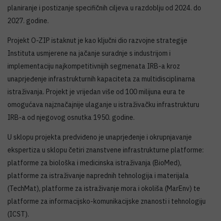
planiranje i postizanje specifičnih ciljeva u razdoblju od 2024. do
2027. godine.
Projekt O-ZIP istaknut je kao ključni dio razvojne strategije
Instituta usmjerene na jačanje suradnje s industrijom i
implementaciju najkompetitivnijih segmenata IRB-a kroz
unaprjeđenje infrastrukturnih kapaciteta za multidisciplinarna
istraživanja. Projekt je vrijedan više od 100 milijuna eura te
omogućava najznačajnije ulaganje u istraživačku infrastrukturu
IRB-a od njegovog osnutka 1950. godine.
U sklopu projekta predviđeno je unaprjeđenje i okrupnjavanje
ekspertiza u sklopu četiri znanstvene infrastrukturne platforme:
platforme za biološka i medicinska istraživanja (BioMed),
platforme za istraživanje naprednih tehnologija i materijala
(TechMat), platforme za istraživanje mora i okoliša (MarEnv) te
platforme za informacijsko-komunikacijske znanosti i tehnologiju
(ICST).