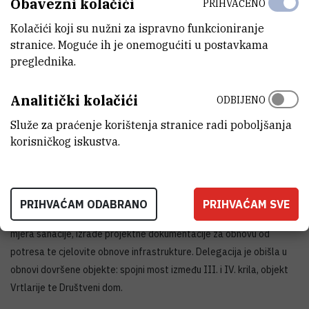
Obavezni kolačići
PRIHVAĆENO
Kolačići koji su nužni za ispravno funkcioniranje
stranice. Moguće ih je onemogućiti u postavkama
preglednika.
Izvor: Vlada.hr
Analitički kolačići
ODBIJENO
Predsjednik Vlade obišao je dvije građevinske lokacije: objekt A0 za
Služe za praćenje korištenja stranice radi poboljšanja
smještaj platforme BioMed i objekt A1 za smještaj platforme ICST.
korisničkog iskustva.
Uz status radova na O-ZIP-u, ravnatelj je premijeru prezentirao i
aktivnosti u sklopu obnove infrastrukture oštećene u potresima
2020. godine. IRB je za ovu svrhu ukupno ugovorio 5,3 milijuna eura,
PRIHVAĆAM ODABRANO
PRIHVAĆAM SVE
a do sad je realizirano gotovo 3 milijuna eura za potrebe hitnih
mjera sanacije, izrade projektne dokumentacije za obnovu od
potresa te cjelovite obnove infrastrukture. Delegacija je obišla u
obnovi dovršene objekte: spojni most između III. i IV. krila, objekt
Vrtlarije te Društveni dom.