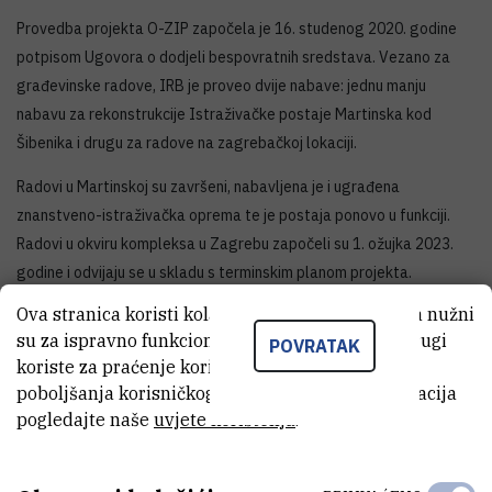
Provedba projekta O-ZIP započela je 16. studenog 2020. godine
potpisom Ugovora o dodjeli bespovratnih sredstava. Vezano za
građevinske radove, IRB je proveo dvije nabave: jednu manju
nabavu za rekonstrukcije Istraživačke postaje Martinska kod
Šibenika i drugu za radove na zagrebačkoj lokaciji.
Radovi u Martinskoj su završeni, nabavljena je i ugrađena
znanstveno-istraživačka oprema te je postaja ponovo u funkciji.
Radovi u okviru kompleksa u Zagrebu započeli su 1. ožujka 2023.
godine i odvijaju se u skladu s terminskim planom projekta.
Ova stranica koristi kolačiće. Neki od tih kolačića nužni
su za ispravno funkcioniranje stranice, dok se drugi
POVRATAK
koriste za praćenje korištenja stranice radi
poboljšanja korisničkog iskustva. Za više informacija
pogledajte naše
uvjete korištenja
.