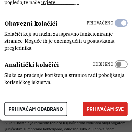
ljubičastih sumpornih bakterija obojen u ljubičasto, te pridneni sloj
pogledajte naše
uvjete korištenja
.
bez kisika, kojeg karakterizira potpuni mrak i visoke koncentracije
toksičnog amonijaka i sulfida. Povremeno, no sada sve češće,
Obavezni kolačići
PRIHVAĆENO
dolazi do izmješavanja ovih slojeva s potpunim gubitkom kisika u
jezeru, što dovodi do drastičnih promjena kako u boji jezera tako i
Kolačići koji su nužni za ispravno funkcioniranje
funkcioniranju ovog ekosustava.
stranice. Moguće ih je onemogućiti u postavkama
preglednika.
Analitički kolačići
ODBIJENO
Služe za praćenje korištenja stranice radi poboljšanja
korisničkog iskustva.
PRIHVAĆAM ODABRANO
PRIHVAĆAM SVE
Slika 1. nastala je kamerom ronioca u ljubičastom vodenom sloju bogatom
ljubičastim sumpornim bakterijama, odnosno slika 2. u anoksičnom