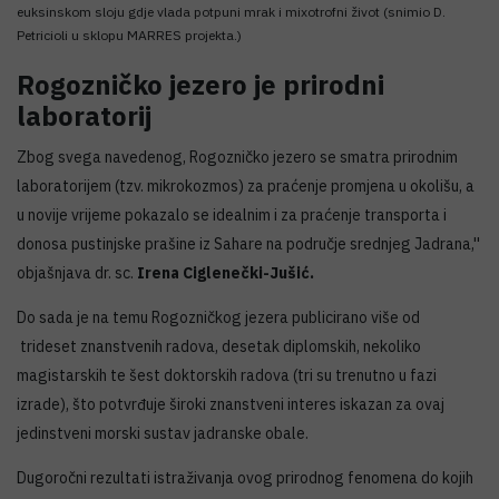
euksinskom sloju gdje vlada potpuni mrak i mixotrofni život (snimio D.
Petricioli u sklopu MARRES projekta.)
Rogozničko jezero je prirodni
laboratorij
Zbog svega navedenog, Rogozničko jezero se smatra prirodnim
laboratorijem (tzv. mikrokozmos) za praćenje promjena u okolišu, a
u novije vrijeme pokazalo se idealnim i za praćenje transporta i
donosa pustinjske prašine iz Sahare na područje srednjeg Jadrana,''
objašnjava dr. sc.
Irena Ciglenečki-Jušić.
Do sada je na temu Rogozničkog jezera publicirano više od
trideset znanstvenih radova, desetak diplomskih, nekoliko
magistarskih te šest doktorskih radova (tri su trenutno u fazi
izrade), što potvrđuje široki znanstveni interes iskazan za ovaj
jedinstveni morski sustav jadranske obale.
Dugoročni rezultati istraživanja ovog prirodnog fenomena do kojih