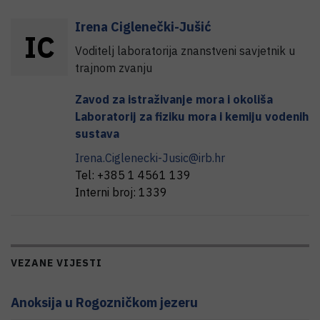
Irena
Ciglenečki-Jušić
I
C
Voditelj laboratorija znanstveni savjetnik u
trajnom zvanju
Zavod za istraživanje mora i okoliša
Laboratorij za fiziku mora i kemiju vodenih
sustava
Irena.Ciglenecki-Jusic@irb.hr
Tel:
+385 1 4561 139
Interni broj:
1339
VEZANE VIJESTI
Anoksija u Rogozničkom jezeru