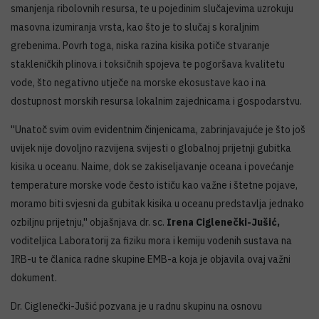
smanjenja ribolovnih resursa, te u pojedinim slučajevima uzrokuju
masovna izumiranja vrsta, kao što je to slučaj s koraljnim
grebenima. Povrh toga, niska razina kisika potiče stvaranje
stakleničkih plinova i toksičnih spojeva te pogoršava kvalitetu
vode, što negativno utječe na morske ekosustave kao i na
dostupnost morskih resursa lokalnim zajednicama i gospodarstvu.
''Unatoč svim ovim evidentnim činjenicama, zabrinjavajuće je što još
uvijek nije dovoljno razvijena svijesti o globalnoj prijetnji gubitka
kisika u oceanu. Naime, dok se zakiseljavanje oceana i povećanje
temperature morske vode često ističu kao važne i štetne pojave,
moramo biti svjesni da gubitak kisika u oceanu predstavlja jednako
ozbiljnu prijetnju,'' objašnjava dr. sc.
Irena Ciglenečki-Jušić,
voditeljica Laboratorij za fiziku mora i kemiju vodenih sustava na
IRB-u te članica radne skupine EMB-a koja je objavila ovaj važni
dokument.
Dr. Ciglenečki-Jušić pozvana je u radnu skupinu na osnovu