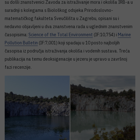
su došli znanstvenici Zavoda za istraživanje mora i okoliša IRB-a u
suradnji s kolegama s Biološkog odsjeka Prirodoslovno-
matematičkog fakulteta Sveučilišta u Zagrebu, opisani su i
nedavno objavljeni u dva znanstvena rada u uglednim znanstvenim
časopisima:
Science of the Total Environment
(IF:10,754) i
Marine
Pollution Bulletin
(IF:7,001) koji spadaju u 10 posto najboljih
časopisa iz područja istraživanja okoliša i vodenih sustava. Treća
publikacija na temu deoksigenacije u jezeru je upravo u završnoj
fazi recenzije.