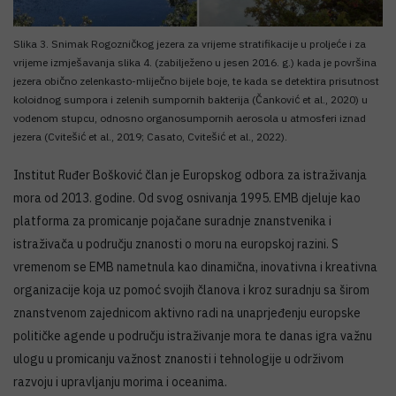
Slika 3. Snimak Rogozničkog jezera za vrijeme stratifikacije u proljeće i za
vrijeme izmješavanja slika 4. (zabilježeno u jesen 2016. g.) kada je površina
jezera obično zelenkasto-mliječno bijele boje, te kada se detektira prisutnost
koloidnog sumpora i zelenih sumpornih bakterija (Čanković et al., 2020) u
vodenom stupcu, odnosno organosumpornih aerosola u atmosferi iznad
jezera (Cvitešić et al., 2019; Casato, Cvitešić et al., 2022).
Institut Ruđer Bošković član je Europskog odbora za istraživanja
mora od 2013. godine. Od svog osnivanja 1995. EMB djeluje kao
platforma za promicanje pojačane suradnje znanstvenika i
istraživača u području znanosti o moru na europskoj razini. S
vremenom se EMB nametnula kao dinamična, inovativna i kreativna
organizacije koja uz pomoć svojih članova i kroz suradnju sa širom
znanstvenom zajednicom aktivno radi na unaprjeđenju europske
političke agende u području istraživanje mora te danas igra važnu
ulogu u promicanju važnost znanosti i tehnologije u održivom
razvoju i upravljanju morima i oceanima.