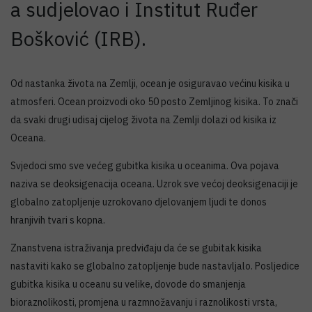
a sudjelovao i Institut Ruđer
Bošković (IRB).
Od nastanka života na Zemlji, ocean je osiguravao većinu kisika u
atmosferi. Ocean proizvodi oko 50 posto Zemljinog kisika. To znači
da svaki drugi udisaj cijelog života na Zemlji dolazi od kisika iz
Oceana.
Svjedoci smo sve većeg gubitka kisika u oceanima. Ova pojava
naziva se deoksigenacija oceana. Uzrok sve većoj deoksigenaciji je
globalno zatopljenje uzrokovano djelovanjem ljudi te donos
hranjivih tvari s kopna.
Znanstvena istraživanja predviđaju da će se gubitak kisika
nastaviti kako se globalno zatopljenje bude nastavljalo. Posljedice
gubitka kisika u oceanu su velike, dovode do smanjenja
bioraznolikosti, promjena u razmnožavanju i raznolikosti vrsta,