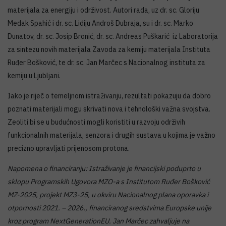
materijala za energiju i održivost. Autori rada, uz dr. sc. Gloriju
Medak Spahić i dr. sc. Lidiju Androš Dubraja, su i dr. sc. Marko
Dunatov, dr. sc. Josip Bronić, dr. sc. Andreas Puškarić iz Laboratorija
za sintezu novih materijala Zavoda za kemiju materijala Instituta
Ruđer Bošković, te dr. sc. Jan Marčec s Nacionalnog instituta za
kemiju u Ljubljani.
Iako je riječ o temeljnom istraživanju, rezultati pokazuju da dobro
poznati materijali mogu skrivati nova i tehnološki važna svojstva.
Zeoliti bi se u budućnosti mogli koristiti u razvoju održivih
funkcionalnih materijala, senzora i drugih sustava u kojima je važno
precizno upravljati prijenosom protona.
Napomena o financiranju: Istraživanje je financijski poduprto u
sklopu Programskih Ugovora MZO-a s Institutom Ruđer Bošković
MZ-2025, projekt MZ3-25, u okviru Nacionalnog plana oporavka i
otpornosti 2021. – 2026., financiranog sredstvima Europske unije
kroz program NextGenerationEU. Jan Marčec zahvaljuje na