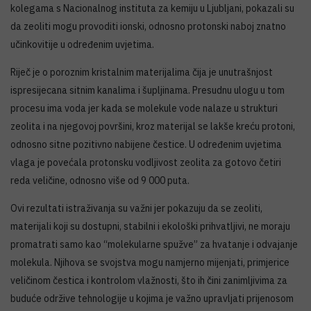
kolegama s Nacionalnog instituta za kemiju u Ljubljani, pokazali su
da zeoliti mogu provoditi ionski, odnosno protonski naboj znatno
učinkovitije u određenim uvjetima.
Riječ je o poroznim kristalnim materijalima čija je unutrašnjost
ispresijecana sitnim kanalima i šupljinama. Presudnu ulogu u tom
procesu ima voda jer kada se molekule vode nalaze u strukturi
zeolita i na njegovoj površini, kroz materijal se lakše kreću protoni,
odnosno sitne pozitivno nabijene čestice. U određenim uvjetima
vlaga je povećala protonsku vodljivost zeolita za gotovo četiri
reda veličine, odnosno više od 9 000 puta.
Ovi rezultati istraživanja su važni jer pokazuju da se zeoliti,
materijali koji su dostupni, stabilni i ekološki prihvatljivi, ne moraju
promatrati samo kao “molekularne spužve” za hvatanje i odvajanje
molekula. Njihova se svojstva mogu namjerno mijenjati, primjerice
veličinom čestica i kontrolom vlažnosti, što ih čini zanimljivima za
buduće održive tehnologije u kojima je važno upravljati prijenosom