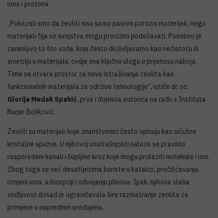
iona i protona.
„Pokazali smo da zeoliti nisu samo pasivni porozni materijali, nego
materijali čija se svojstva mogu precizno podešavati. Posebno je
zanimljivo to što voda, koju često doživljavamo kao nečistoću ili
smetnju u materijalu, ovdje ima ključnu ulogu u prijenosu naboja.
Time se otvara prostor za nova istraživanja zeolita kao
funkcionalnih materijala za održive tehnologije”, ističe dr. sc.
Glorija Medak Spahić
, prva i dopisna autorica na radu s Instituta
Ruđer Bošković.
Zeoliti su materijali koje znanstvenici često opisuju kao sićušne
kristalne spužve. U njihovoj unutrašnjosti nalaze se pravilno
raspoređeni kanali i šupljine kroz koje mogu prolaziti molekule i ioni.
Zbog toga se već desetljećima koriste u katalizi, pročišćavanju,
izmjeni iona, adsorpciji i odvajanju plinova. Ipak, njihova slaba
vodljivost dosad je ograničavala šire razmatranje zeolita za
primjene u naprednim uređajima.