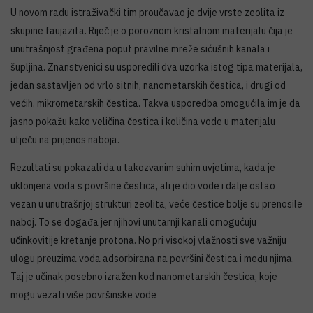
U novom radu istraživački tim proučavao je dvije vrste zeolita iz
skupine faujazita. Riječ je o poroznom kristalnom materijalu čija je
unutrašnjost građena poput pravilne mreže sićušnih kanala i
šupljina. Znanstvenici su usporedili dva uzorka istog tipa materijala,
jedan sastavljen od vrlo sitnih, nanometarskih čestica, i drugi od
većih, mikrometarskih čestica. Takva usporedba omogućila im je da
jasno pokažu kako veličina čestica i količina vode u materijalu
utječu na prijenos naboja.
Rezultati su pokazali da u takozvanim suhim uvjetima, kada je
uklonjena voda s površine čestica, ali je dio vode i dalje ostao
vezan u unutrašnjoj strukturi zeolita, veće čestice bolje su prenosile
naboj. To se događa jer njihovi unutarnji kanali omogućuju
učinkovitije kretanje protona. No pri visokoj vlažnosti sve važniju
ulogu preuzima voda adsorbirana na površini čestica i među njima.
Taj je učinak posebno izražen kod nanometarskih čestica, koje
mogu vezati više površinske vode