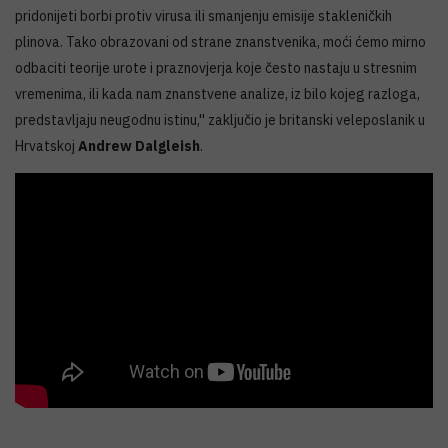
pridonijeti borbi protiv virusa ili smanjenju emisije stakleničkih
plinova. Tako obrazovani od strane znanstvenika, moći ćemo mirno
odbaciti teorije urote i praznovjerja koje često nastaju u stresnim
vremenima, ili kada nam znanstvene analize, iz bilo kojeg razloga,
predstavljaju neugodnu istinu,'' zaključio je britanski veleposlanik u
Hrvatskoj
Andrew Dalgleish
.