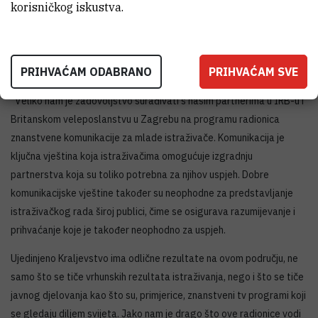
korisničkog iskustva.
PRIHVAĆAM ODABRANO
PRIHVAĆAM SVE
''Veliko nam je zadovoljstvo surađivati s našim partnerima u IRB-u i
Britanskom veleposlanstvu u Zagrebu na programu radionica
znanstvene komunikacije za mlade istraživače. Komunikacija je
ključna vještina koja istraživačima omogućuje izgradnju
partnerstva koja su toliko potrebna za njihov uspjeh. Dobre
komunikacijske vještine također su neophodne za predstavljanje
istraživačkog rada široj publici, čime se osigurava razumijevanje i
prihvaćanje koje je također neophodno za uspjeh.
Ujedinjeno Kraljevstvo ima odlične rezultate na ovom području, ne
samo što se tiče vrhunskih rezultata istraživanja, nego i što se tiče
javnog djelovanja kao što su, primjerice, znanstveni tv programi koji
se gledaju diljem svijeta. Jako nam je drago što ove radionice vodi