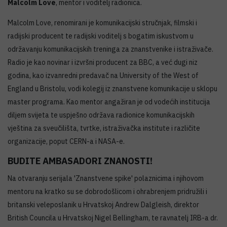
Malcolm Love
, mentor i voditelj radionica.
Malcolm Love, renomirani je komunikacijski stručnjak, filmski i
radijski producent te radijski voditelj s bogatim iskustvom u
održavanju komunikacijskih treninga za znanstvenike i istraživače.
Radio je kao novinar i izvršni producent za BBC, a već dugi niz
godina, kao izvanredni predavač na University of the West of
England u Bristolu, vodi kolegij iz znanstvene komunikacije u sklopu
master programa. Kao mentor angažiran je od vodećih institucija
diljem svijeta te uspješno održava radionice komunikacijskih
vještina za sveučilišta, tvrtke, istraživačka institute i različite
organizacije, poput CERN-a i NASA-e.
BUDITE AMBASADORI ZNANOSTI!
Na otvaranju serijala 'Znanstvene spike' polaznicima i njihovom
mentoru na kratko su se dobrodošlicom i ohrabrenjem pridružili i
britanski veleposlanik u Hrvatskoj Andrew Dalgleish, direktor
British Councila u Hrvatskoj Nigel Bellingham, te ravnatelj IRB-a dr.