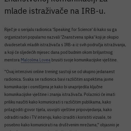
mlade istraživače na IRB-u.
Riječ je o serijalu radionica 'Speaking for Science' ili kako su ga
organizatori popularno nazvali 'Znanstvena spika' koji je okupio
dvadesetak mladih istraživača s IRB-a iz svih područja istraživanja,
a koji će sljedećih mjesec dana pod budnim okom briljantnog
mentora
Malcolma Lovea
brusiti svoje komunikacijske vještine.
''Ovaj intenzivni online trening sastoji se od ukupno jedanaest
radionica. Svaka se radionica bavi različitim aspektima javne
komunikacije i osmišljena je kako bi unaprijedila ključne
komunikacijske vještine i znanja istraživača. Polaznici će imati
priliku naučiti kako komunicirati s različitim publikama, kako
prilagoditi govor tijela, usvojiti vještine pripovijedanja, kako
odraditi radio i TV intervju, kako izraditi i koristiti vizuale, te
posebno kako komunicirati na društvenim mrežama,'' objasnio je