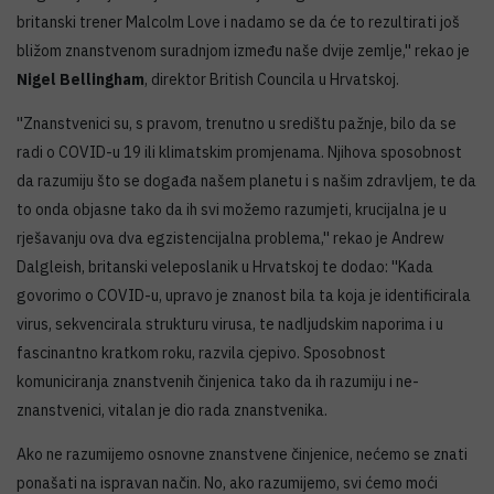
britanski trener Malcolm Love i nadamo se da će to rezultirati još
bližom znanstvenom suradnjom između naše dvije zemlje,'' rekao je
Nigel Bellingham
, direktor British Councila u Hrvatskoj.
''Znanstvenici su, s pravom, trenutno u središtu pažnje, bilo da se
radi o COVID-u 19 ili klimatskim promjenama. Njihova sposobnost
da razumiju što se događa našem planetu i s našim zdravljem, te da
to onda objasne tako da ih svi možemo razumjeti, krucijalna je u
rješavanju ova dva egzistencijalna problema,'' rekao je Andrew
Dalgleish, britanski veleposlanik u Hrvatskoj te dodao: ''Kada
govorimo o COVID-u, upravo je znanost bila ta koja je identificirala
virus, sekvencirala strukturu virusa, te nadljudskim naporima i u
fascinantno kratkom roku, razvila cjepivo. Sposobnost
komuniciranja znanstvenih činjenica tako da ih razumiju i ne-
znanstvenici, vitalan je dio rada znanstvenika.
Ako ne razumijemo osnovne znanstvene činjenice, nećemo se znati
ponašati na ispravan način. No, ako razumijemo, svi ćemo moći