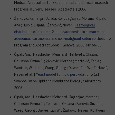
Medical Association for Experimental and Clinical research :
Progress in Liver Diseases : Abstracts. | 2006
Žarković, Kamelija ; Uchida, Koji ; Jaganjac, Morana ; Čipak,
Ana ; Hlupić, Ljiljana ; Žarković, Neven |
Histological
distribution of acrolein-2-deoxyadenosine in human colon
adenomas, carcinomas and non-malignant colon epithelium
//
Program and Abstract Book. | Genova, 2006. str. 66-66
Čipak, Ana ; Hasslacher, Meinhard ; Tehlivets, Oksana ;
Collinson, Emma J. ; Živković, Morana ; Matijević, Tanja ;
Wonisch, Willibald ; Waeg, Georg ; Dawes, Ian W. ; Žarković,
Neven et al. |
Yeast model for lipid peroxidation
// 1st
Symposium on Lipid and Membrane Biology : Abstracts. |
2006
Čipak, Ana ; Hasslacher, Meinhard ; Jaganjac, Morana ;
Collinson, Emma J. ; Tehlivets, Oksana ; Borović, Suzana ;
Waeg, Georg ; Dawes, Ian W. ; Žarković, Neven ; Kohlwein,