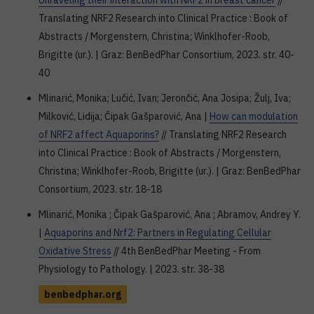
Unraveling their interaction with NRF2 in breast cancer
//
Translating NRF2 Research into Clinical Practice : Book of
Abstracts / Morgenstern, Christina; Winklhofer-Roob,
Brigitte (ur.). | Graz: BenBedPhar Consortium, 2023. str. 40-
40
Mlinarić, Monika; Lučić, Ivan; Jerončić, Ana Josipa; Žulj, Iva;
Milković, Lidija; Čipak Gašparović, Ana |
How can modulation
of NRF2 affect Aquaporins?
// Translating NRF2 Research
into Clinical Practice : Book of Abstracts / Morgenstern,
Christina; Winklhofer-Roob, Brigitte (ur.). | Graz: BenBedPhar
Consortium, 2023. str. 18-18
Mlinarić, Monika ; Čipak Gašparović, Ana ; Abramov, Andrey Y.
|
Aquaporins and Nrf2: Partners in Regulating Cellular
Oxidative Stress
// 4th BenBedPhar Meeting - From
Physiology to Pathology. | 2023. str. 38-38
benbedphar.org