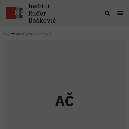
Institut
Ruđer
Bošković
Ana Čipak Gašparović
A
Č