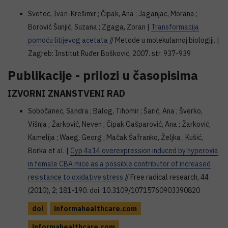
Svetec, Ivan-Krešimir ; Čipak, Ana ; Jaganjac, Morana ;
Borović Šunjić, Suzana ; Zgaga, Zoran |
Transformacija
pomoću litijevog acetata
// Metode u molekularnoj biologiji. |
Zagreb: Institut Ruđer Bošković, 2007. str. 937-939
Publikacije - prilozi u časopisima
IZVORNI ZNANSTVENI RAD
Sobočanec, Sandra ; Balog, Tihomir ; Šarić, Ana ; Šverko,
Višnja ; Žarković, Neven ; Čipak Gašparović, Ana ; Žarković,
Kamelija ; Waeg, Georg ; Mačak Šafranko, Željka ; Kušić,
Borka et al. |
Cyp 4a14 overexpression induced by hyperoxia
in female CBA mice as a possible contributor of increased
resistance to oxidative stress
// Free radical research, 44
(2010), 2; 181-190. doi: 10.3109/10715760903390820
doi
informahealthcare.com
informahealthcare.com