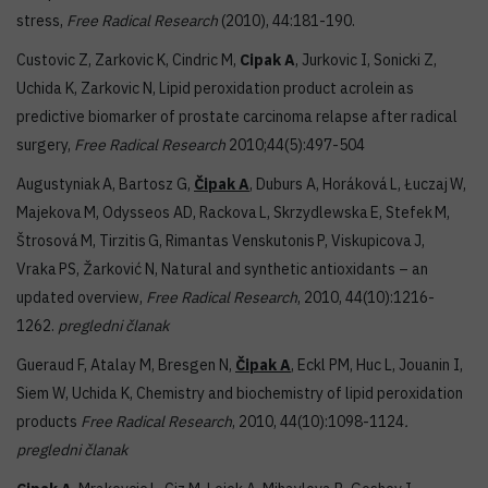
stress,
Free Radical Research
(2010), 44:181-190.
Custovic Z, Zarkovic K, Cindric M,
Cipak A
, Jurkovic I, Sonicki Z,
Uchida K, Zarkovic N, Lipid peroxidation product acrolein as
predictive biomarker of prostate carcinoma relapse after radical
surgery,
Free Radical Research
2010;44(5):497-504
Augustyniak
A, Bartosz G,
Č
ipak
A
, Duburs A, Horáková
L, Łuczaj
W,
Majekova
M, Odysseos AD, Rackova
L, Skrzydlewska
E, Stefek
M,
Štrosová
M, Tirzitis
G, Rimantas Venskutonis
P, Viskupicova
J,
Vraka
PS, Žarković N, Natural and synthetic antioxidants – an
updated overview,
Free Radical Research
, 2010, 44(10):1216-
1262.
pregledni članak
Gueraud F, Atalay M, Bresgen N,
Čipak A
, Eckl PM, Huc L, Jouanin I,
Siem W, Uchida K, Chemistry and biochemistry of lipid peroxidation
products
Free Radical Research
, 2010, 44(10):1098-1124
.
pregledni članak