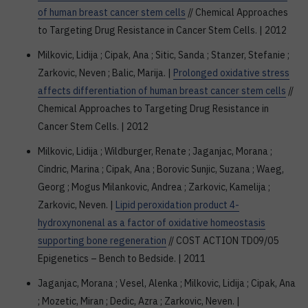
of human breast cancer stem cells
// Chemical Approaches
to Targeting Drug Resistance in Cancer Stem Cells. | 2012
Milkovic, Lidija ; Cipak, Ana ; Sitic, Sanda ; Stanzer, Stefanie ;
Zarkovic, Neven ; Balic, Marija. |
Prolonged oxidative stress
affects differentiation of human breast cancer stem cells
//
Chemical Approaches to Targeting Drug Resistance in
Cancer Stem Cells. | 2012
Milkovic, Lidija ; Wildburger, Renate ; Jaganjac, Morana ;
Cindric, Marina ; Cipak, Ana ; Borovic Sunjic, Suzana ; Waeg,
Georg ; Mogus Milankovic, Andrea ; Zarkovic, Kamelija ;
Zarkovic, Neven. |
Lipid peroxidation product 4-
hydroxynonenal as a factor of oxidative homeostasis
supporting bone regeneration
// COST ACTION TD09/05
Epigenetics – Bench to Bedside. | 2011
Jaganjac, Morana ; Vesel, Alenka ; Milkovic, Lidija ; Cipak, Ana
; Mozetic, Miran ; Dedic, Azra ; Zarkovic, Neven. |