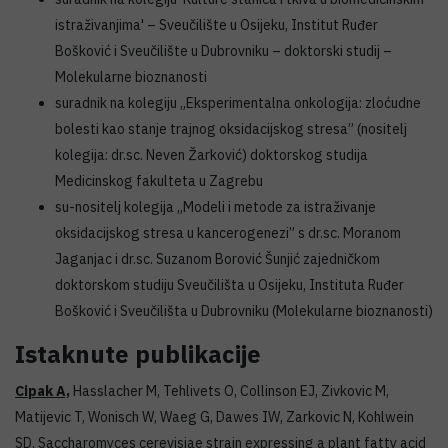
istraživanjima' – Sveučilište u Osijeku, Institut Ruđer
Bošković i Sveučilište u Dubrovniku – doktorski studij –
Molekularne bioznanosti
suradnik na kolegiju „Eksperimentalna onkologija: zloćudne
bolesti kao stanje trajnog oksidacijskog stresa” (nositelj
kolegija: dr.sc. Neven Žarković) doktorskog studija
Medicinskog fakulteta u Zagrebu
su-nositelj kolegija „Modeli i metode za istraživanje
oksidacijskog stresa u kancerogenezi” s dr.sc. Moranom
Jaganjac i dr.sc. Suzanom Borović Šunjić zajedničkom
doktorskom studiju Sveučilišta u Osijeku, Instituta Ruđer
Bošković i Sveučilišta u Dubrovniku (Molekularne bioznanosti)
Istaknute publikacije
Cipak A,
Hasslacher M, Tehlivets O, Collinson EJ, Zivkovic M,
Matijevic T, Wonisch W, Waeg G, Dawes IW, Zarkovic N, Kohlwein
SD. Saccharomyces cerevisiae strain expressing a plant fatty acid