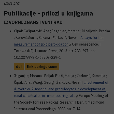
4063-407.
Publikacije - prilozi u knjigama
IZVORNI ZNANSTVENI RAD
Čipak Gašparović, Ana ; Jaganjac, Morana ; Mihaljević, Branka
; Borović Šunjic, Suzana ; Žarković, Neven |
Assays for the
measurement of lipid peroxidation
// Cell senescence. |
Totowa (NJ): Humana Press, 2013. str. 283-297 . doi:
10.1007/978-1-62703-239-1
doi
link.springer.com
Jaganjac, Morana ; Poljak-Blaži, Marija ; Žarković, Kamelija ;
Čipak, Ana ; Waeg, Georg ; Žarković, Neven |
Involvement of
4-hydroxy-2-nonenal and granulocytes in development of
renal calcificates in tumor bearing rats
// Europe Meeting of
the Society for Free Radical Research. | Berlin: Medimond
International Proceedings, 2008. str. 7-14