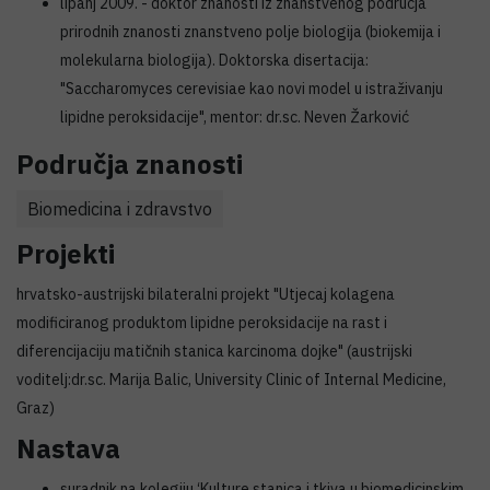
lipanj 2009. - doktor znanosti iz znanstvenog područja
prirodnih znanosti znanstveno polje biologija (biokemija i
molekularna biologija). Doktorska disertacija:
"Saccharomyces cerevisiae kao novi model u istraživanju
lipidne peroksidacije", mentor: dr.sc. Neven Žarković
Područja znanosti
Biomedicina i zdravstvo
Projekti
hrvatsko-austrijski bilateralni projekt "Utjecaj kolagena
modificiranog produktom lipidne peroksidacije na rast i
diferencijaciju matičnih stanica karcinoma dojke" (austrijski
voditelj:dr.sc. Marija Balic, University Clinic of Internal Medicine,
Graz)
Nastava
suradnik na kolegiju ‘Kulture stanica i tkiva u biomedicinskim