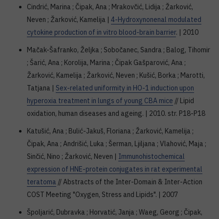
Cindrić, Marina ; Čipak, Ana ; Mrakovčić, Lidija ; Žarković,
Neven ; Žarković, Kamelija |
4-Hydroxynonenal modulated
cytokine production of in vitro blood-brain barrier
. | 2010
Mačak-Šafranko, Željka ; Sobočanec, Sandra ; Balog, Tihomir
; Šarić, Ana ; Korolija, Marina ; Čipak Gašparović, Ana ;
Žarković, Kamelija ; Žarković, Neven ; Kušić, Borka ; Marotti,
Tatjana |
Sex-related uniformity in HO-1 induction upon
hyperoxia treatment in lungs of young CBA mice
// Lipid
oxidation, human diseases and ageing. | 2010. str. P18-P18
Katušić, Ana ; Bulić-Jakuš, Floriana ; Žarković, Kamelija ;
Čipak, Ana ; Andrišić, Luka ; Šerman, Ljiljana ; Vlahović, Maja ;
Sinčić, Nino ; Žarković, Neven |
Immunohistochemical
expression of HNE-protein conjugates in rat experimental
teratoma
// Abstracts of the Inter-Domain & Inter-Action
COST Meeting "Oxygen, Stress and Lipids". | 2007
Špoljarić, Dubravka ; Horvatić, Janja ; Waeg, Georg ; Čipak,