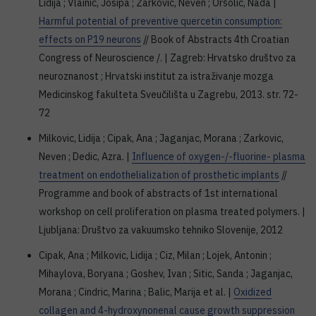
Lidija ; Vlainić, Josipa ; Žarković, Neven ; Oršolić, Nada |
Harmful potential of preventive quercetin consumption:
effects on P19 neurons
// Book of Abstracts 4th Croatian
Congress of Neuroscience /. | Zagreb: Hrvatsko društvo za
neuroznanost ; Hrvatski institut za istraživanje mozga
Medicinskog fakulteta Sveučilišta u Zagrebu, 2013. str. 72-
72
Milkovic, Lidija ; Cipak, Ana ; Jaganjac, Morana ; Zarkovic,
Neven ; Dedic, Azra. |
Influence of oxygen-/-fluorine- plasma
treatment on endothelialization of prosthetic implants
//
Programme and book of abstracts of 1st international
workshop on cell proliferation on plasma treated polymers. |
Ljubljana: Društvo za vakuumsko tehniko Slovenije, 2012
Cipak, Ana ; Milkovic, Lidija ; Ciz, Milan ; Lojek, Antonin ;
Mihaylova, Boryana ; Goshev, Ivan ; Sitic, Sanda ; Jaganjac,
Morana ; Cindric, Marina ; Balic, Marija et al. |
Oxidized
collagen and 4-hydroxynonenal cause growth suppression