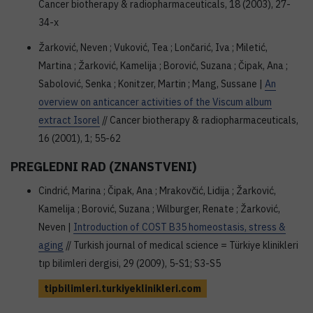
Cancer biotherapy & radiopharmaceuticals, 18 (2003), 27-
34-x
Žarković, Neven ; Vuković, Tea ; Lončarić, Iva ; Miletić,
Martina ; Žarković, Kamelija ; Borović, Suzana ; Čipak, Ana ;
Sabolović, Senka ; Konitzer, Martin ; Mang, Sussane |
An
overview on anticancer activities of the Viscum album
extract Isorel
// Cancer biotherapy & radiopharmaceuticals,
16 (2001), 1; 55-62
PREGLEDNI RAD (ZNANSTVENI)
Cindrić, Marina ; Čipak, Ana ; Mrakovčić, Lidija ; Žarković,
Kamelija ; Borović, Suzana ; Wilburger, Renate ; Žarković,
Neven |
Introduction of COST B35 homeostasis, stress &
aging
// Turkish journal of medical science = Türkiye klinikleri
tıp bilimleri dergisi, 29 (2009), 5-S1; S3-S5
tipbilimleri.turkiyeklinikleri.com