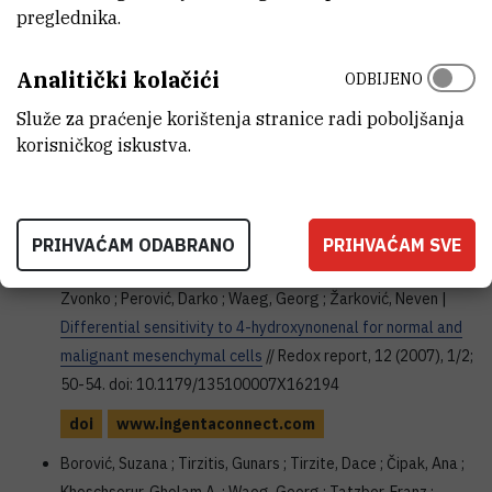
preglednika.
hrcak.srce.hr
Analitički kolačići
Čipak, Ana ; Jaganjac, Morana ; Tehlivets, Oksana ; Kohlwein,
ODBIJENO
Sepp D. ; Žarković, Neven |
Adaptation to oxidative stress
Služe za praćenje korištenja stranice radi poboljšanja
induced by polyunsaturated fatty acids in yeast
// Biochimica
korisničkog iskustva.
and biophysica acta. Molecular and cell biology of lipids,
1781 (2008), 6-7; 283-287. doi: 10.1016/j.bbalip.2008.03.010
doi
www.sciencedirect.com
doi.org
PRIHVAĆAM ODABRANO
PRIHVAĆAM SVE
Borović, Suzana ; Čipak, Ana ; Meinitzer, Andreas ; Kejla,
Zvonko ; Perović, Darko ; Waeg, Georg ; Žarković, Neven |
Differential sensitivity to 4-hydroxynonenal for normal and
malignant mesenchymal cells
// Redox report, 12 (2007), 1/2;
50-54. doi: 10.1179/135100007X162194
doi
www.ingentaconnect.com
Borović, Suzana ; Tirzitis, Gunars ; Tirzite, Dace ; Čipak, Ana ;