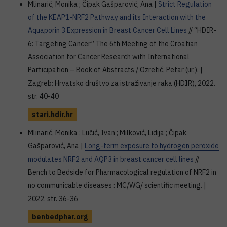
Mlinarić, Monika ; Čipak Gašparović, Ana |
Strict Regulation
of the KEAP1-NRF2 Pathway and its Interaction with the
Aquaporin 3 Expression in Breast Cancer Cell Lines
// “HDIR-
6: Targeting Cancer” The 6th Meeting of the Croatian
Association for Cancer Research with International
Participation – Book of Abstracts / Ozretić, Petar (ur.). |
Zagreb: Hrvatsko društvo za istraživanje raka (HDIR), 2022.
str. 40-40
stari.hdir.hr
Mlinarić, Monika ; Lučić, Ivan ; Milković, Lidija ; Čipak
Gašparović, Ana |
Long-term exposure to hydrogen peroxide
modulates NRF2 and AQP3 in breast cancer cell lines
//
Bench to Bedside for Pharmacological regulation of NRF2 in
no communicable diseases : MC/WG/ scientific meeting. |
2022. str. 36-36
benbedphar.org