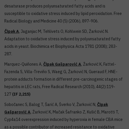
desaturase produces polyunsaturated fatty acids and is
susceptible to oxidative stress induced by lipid peroxidation. Free
Radical Biology and Medicine 40 (5) (2006), 897-906.
Čipak A
, Jaganjac M, Tehlivets O, Kohlwein SD, Žarković N.
Adaptation to oxidative stress induced by polyunsaturated fatty
acids in yeast. Biochimica et Biophysica Acta 1781 (2008); 283-
287.
Marquez-Quiñones A,
Čipak Gašparović A
, Žarković K, Fattel-
Fazenda S, Villa-Treviño S, Waeg G, Žarković N, Gueraud F, HNE-
protein adducts formation in different pre-carcinogenic stages of
hepatitis in LEC rats, Free Radical Research (2010), 44(2):119-
127
(IF 2,215)
Sobočanec S, Balog T, Šarić A, Šverko V, Žarković N,
Čipak
Gašparović A
, Žarković K, Mačak Šafranko Z, Kušić B, Marotti T,
Cyp4a14 overexpression induced by hyperoxia in female CBA mice
as a possible contributor of increased resistance to oxidative