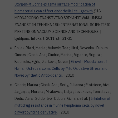
Oxygen-/fluorine-plasma surface modification of
biomaterials can effect endothelial cell growth
// 18.
MEDNARODNO ZNANSTVENO SRE^ANJE VAKUUMSKA
ZNANOST IN TEHNIKA 18th INTERNATIONAL SCIENTIFIC
MEETING ON VACUUM SCIENCE AND TECHNIQUES. |
Ljubljana: Infokart, 2011. str. 31-31
Poljak-Blazi, Marija ; Vukovic, Tea ; Hirsl, Nevenka ; Duburs,
Gunars ; Cipak, Ana ; Cindric, Marina ; Vigante, Brigita ;
Bisenieks, Egils ; Zarkovic, Neven |
Growth Modulation of
Human Osteosarcoma Cells by Mild Oxidative Stress and
Novel Synthetic Antioxidants
. | 2010
Cindric, Marina ; Cipak, Ana ; Serly, Julianna ; Plotniece, Aiva ;
Jaganjac, Morana ; Mrakovcic, Lidija ; Lovakovic, Tomislava ;
Dedic, Azra ; Soldo, Ivo ; Duburs, Gunars et al. |
Inhibition of
multidrug resistance in murine lymphoma cells by novel
dihydropyridine derivative
. | 2010