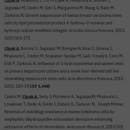
Cipak
A
,
Mrakovcic L, Ciz M, Lojek A, Mihaylova B, Goshev I,
Jaganjac M, Cindric M, Sitic S, Margaritoni M, Waeg G, Balic M,
Zarkovic N, Growth suppression of human breast carcinoma stem
cells by lipid peroxidation product 4-hydroxy-2-nonenal and
hydroxyl radical-modified collagen
Acta
Biochimica
Polonica
,
2010,
52(2):165-171
Cipak
A
, Borovic S, Jaganjac M, Bresgen N, Kirac I, Grbesa I,
Mrakovcic L, Cindric M, Scukanec-Spoljar M, Gall-Troselj K, Coric M,
Eckl P, Zarkovic N, Influence of 4-hydroxynonenal and spleen cells
on primary hepatocyte culture and a novel liver-derived cell line
resembling hepatocyte stem cells
Acta
Biochimica
Polonica
, 2010,
52(2): 185-191
(IF 1,448)
Cindric M,
Cipak
A
,
Serly J, Plotniece A, JaganjacM, Mrakovcic L,
Lovakovic T, Dedic A, Soldo I, Duburs G, Zarkovic N, Joseph Molnar,
Reversal of multidrug resistance in murine lymphoma cells by
amphiphilic dihydropyridine antioxidant derivative enhancing
anticancer effects of doxorubicin,
Anticancer
Research
, 2010 (30):