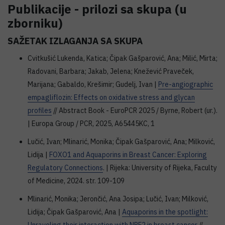
Publikacije - prilozi sa skupa (u
zborniku)
SAŽETAK IZLAGANJA SA SKUPA
Cvitkušić Lukenda, Katica; Čipak Gašparović, Ana; Milić, Mirta;
Radovani, Barbara; Jakab, Jelena; Knežević Praveček,
Marijana; Gabaldo, Krešimir; Gudelj, Ivan |
Pre-angiographic
empagliflozin: Effects on oxidative stress and glycan
profiles
// Abstract Book - EuroPCR 2025 / Byrne, Robert (ur.).
| Europa Group / PCR, 2025, A65445KC, 1
Lučić, Ivan; Mlinarić, Monika; Čipak Gašparović, Ana; Milković,
Lidija |
FOXO1 and Aquaporins in Breast Cancer: Exploring
Regulatory Connections
. | Rijeka: University of Rijeka, Faculty
of Medicine, 2024. str. 109-109
Mlinarić, Monika; Jerončić, Ana Josipa; Lučić, Ivan; Milković,
Lidija; Čipak Gašparović, Ana |
Aquaporins in the spotlight: