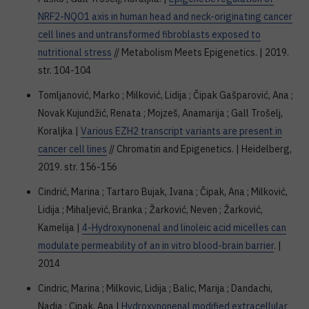
NRF2-NQO1 axis in human head and neck-originating cancer
cell lines and untransformed fibroblasts exposed to
nutritional stress
// Metabolism Meets Epigenetics. | 2019.
str. 104-104
Tomljanović, Marko ; Milković, Lidija ; Čipak Gašparović, Ana ;
Novak Kujundžić, Renata ; Mojzeš, Anamarija ; Gall Trošelj,
Koraljka |
Various EZH2 transcript variants are present in
cancer cell lines
// Chromatin and Epigenetics. | Heidelberg,
2019. str. 156-156
Cindrić, Marina ; Tartaro Bujak, Ivana ; Čipak, Ana ; Milković,
Lidija ; Mihaljević, Branka ; Žarković, Neven ; Žarković,
Kamelija |
4-Hydroxynonenal and linoleic acid micelles can
modulate permeability of an in vitro blood-brain barrier
. |
2014
Cindric, Marina ; Milkovic, Lidija ; Balic, Marija ; Dandachi,
Nadia ; Cipak, Ana |
Hydroxynonenal modified extracellular