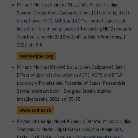
Mlinarić, Monika ; Vieira da Silva, Inês ; Milković, Lidija ;
Soveral, Graça ; Čipak Gašparović, Ana |
Effect of lipid raft
disruption on NRF2, AQP3, and AQP5 in breast cancer cell
lines of different malignancies
// Translating NRF2 research
from bed to bench : 2nd BedBenPhar Scientific meeting. |
2022. str. 8-8
benbedphar.org
Mlinarić, Monika ; Milković, Lidija ; Čipak Gašparović, Ana |
Effect of lipid raft disruption on AQP3, AQP5, and EFGR
pathway
// Translational Potential of Cancer Research in
Serbia : abstract book. | Beograd: Srpsko društvo
istraživača raka, 2021. str. 55-55
www.sdir.ac.rs
Mojzeš, Anamarija ; Novak Kujundžić, Renata ; Milković, Lidija ;
Tomljanović, Marko ; Čipak Gašparović, Ana ; Konjevoda,
Paško ; Gall Trošelj, Koraljka. |
Epigenetic regulation of