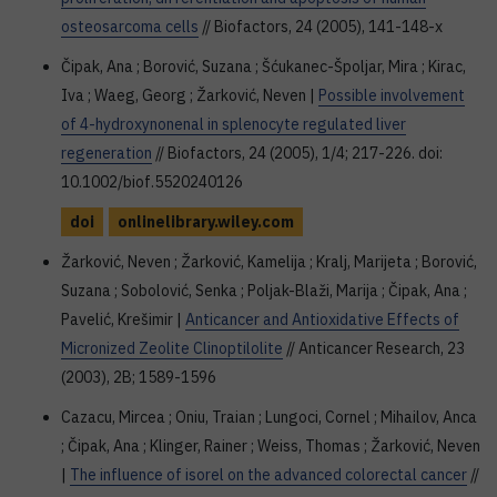
osteosarcoma cells
// Biofactors, 24 (2005), 141-148-x
Čipak, Ana ; Borović, Suzana ; Šćukanec-Špoljar, Mira ; Kirac,
Iva ; Waeg, Georg ; Žarković, Neven |
Possible involvement
of 4-hydroxynonenal in splenocyte regulated liver
regeneration
// Biofactors, 24 (2005), 1/4; 217-226. doi:
10.1002/biof.5520240126
doi
onlinelibrary.wiley.com
Žarković, Neven ; Žarković, Kamelija ; Kralj, Marijeta ; Borović,
Suzana ; Sobolović, Senka ; Poljak-Blaži, Marija ; Čipak, Ana ;
Pavelić, Krešimir |
Anticancer and Antioxidative Effects of
Micronized Zeolite Clinoptilolite
// Anticancer Research, 23
(2003), 2B; 1589-1596
Cazacu, Mircea ; Oniu, Traian ; Lungoci, Cornel ; Mihailov, Anca
; Čipak, Ana ; Klinger, Rainer ; Weiss, Thomas ; Žarković, Neven
|
The influence of isorel on the advanced colorectal cancer
//