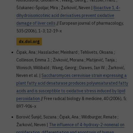
Khoschsorur, Gholam A. ; Waeg, Georg ; Tatzber, Franz ;
Šćukanec-Špoljar, Mira ; Žarković, Neven |
Bioactive 1, 4-
dihydroisonicotinic acid derivatives prevent oxidative
damage of liver cells
// European journal of pharmacology,
535 (2006), 1-3; 12-19-x
dx.doi.org
Čipak, Ana ; Hasslacher, Meinhard ; Tehlivets, Oksana ;
Collinson, Emma J. ; Živković, Morana ; Matijević, Tanja ;
Wonisch, Willibald ; Waeg, Georg ; Dawes, Ian W. ; Žarković,
Neven et al. |
Saccharomyces cerevisiae strain expressing a
plant fatty acid desaturase produces polyunsaturated fatty
acids and is susceptible to oxidative stress induced by lipid
peroxidation
// Free radical biology & medicine, 40 (2006), 5;
897-906-x
Borović Šunjić, Suzana ; Čipak, Ana ; Wildburger, Renate ;
Žarković, Neven |
The influence of 4-hydroxy-2-nonenal on
proliferation, differentiation and apoptosis of human