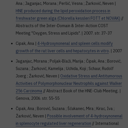
Ana ; Jaganjac, Morana ; Peršić, Vesna ; Žarković, Neven |
HNE produced during the lipid peroxidation process in
freshwater green alga (Chlorella kessleri FOTT et NOVAK)
//
Abstracts of the Inter-Domain & Inter-Action COST
Meeting "Oxygen, Stress and Lipids". | 2007. str. 37-37
Cipak, Ana |
4-Hydroxynonenal and spleen cells modify
growth of the rat liver cells and hepatocytes in vitro
. | 2007
Jaganjac, Morana ; Poljak-Blaži, Marija ; Čipak, Ana ; Borović,
Suzana ; Žarković, Kamelija ; Uchida, Koji ; Schaur, Rudolf
Joerg ; Žarković, Neven |
Oxidative Stress and Antitumorous
Activities of Polymorphonuclear Neutrophils against Walker
256 Carcinoma
// Abstract Book of the HNE-Club Meeting. |
Genova, 2006. str. 55-55
Čipak, Ana ; Borović, Suzana ; Šćukanec, Mira ; Kirac, Iva ;
Žarković, Neven |
Possible involvement of 4-hydroxynonenal
in splenocyte regulated liver regeneration
// International