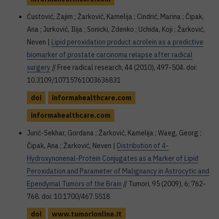
Ćustović, Zajim ; Žarković, Kamelija ; Cindrić, Marina ; Čipak,
Ana ; Jurković, Ilija ; Sonicki, Zdenko ; Uchida, Koji ; Žarković,
Neven |
Lipid peroxidation product acrolein as a predictive
biomarker of prostate carcinoma relapse after radical
surgery
// Free radical research, 44 (2010), 497-504. doi:
10.3109/10715761003636831
doi
informahealthcare.com
informahealthcare.com
Jurić-Sekhar, Gordana ; Žarković, Kamelija ; Waeg, Georg ;
Čipak, Ana ; Žarković, Neven |
Distribution of 4-
Hydroxynonenal-Protein Conjugates as a Marker of Lipid
Peroxidation and Parameter of Malignancy in Astrocytic and
Ependymal Tumors of the Brain
// Tumori, 95 (2009), 6; 762-
768. doi: 10.1700/467.5518
doi
www.tumorionline.it