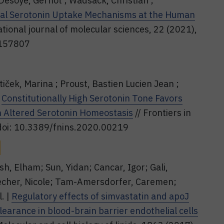
 Desoye, Gernot ; Wadsack, Christian ;
ial Serotonin Uptake Mechanisms at the Human
ational journal of molecular sciences, 22 (2021),
2157807
tiček, Marina ; Proust, Bastien Lucien Jean ;
|
Constitutionally High Serotonin Tone Favors
th Altered Serotonin Homeostasis
// Frontiers in
 doi: 10.3389/fnins.2020.00219
, Elham; Sun, Yidan; Cancar, Igor; Gali,
recher, Nicole; Tam-Amersdorfer, Caremen;
. |
Regulatory effects of simvastatin and apoJ
earance in blood-brain barrier endothelial cells