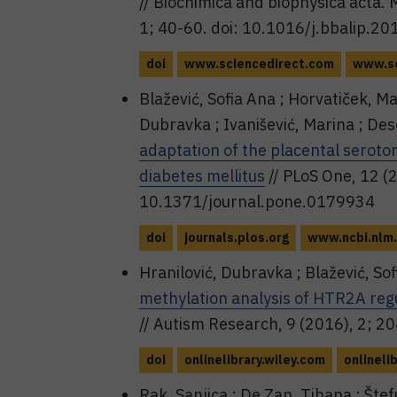
// Biochimica and biophysica acta. M
1; 40-60. doi: 10.1016/j.bbalip.2
doi
www.sciencedirect.com
www.sc
Blažević, Sofia Ana ; Horvatiček, Mar
Dubravka ; Ivanišević, Marina ; Des
adaptation of the placental seroto
diabetes mellitus
// PLoS One, 12 
10.1371/journal.pone.0179934
doi
journals.plos.org
www.ncbi.nlm.
Hranilović, Dubravka ; Blažević, Sofi
methylation analysis of HTR2A regul
// Autism Research, 9 (2016), 2; 2
doi
onlinelibrary.wiley.com
onlineli
Rak, Sanjica ; De Zan, Tihana ; Štef