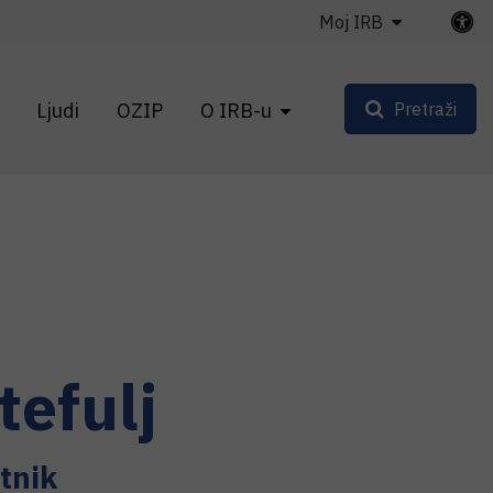
Moj IRB
Ljudi
OZIP
O IRB-u
Pretraži
tefulj
tnik