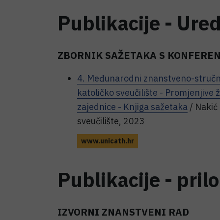
Publikacije - Ure
ZBORNIK SAŽETAKA S KONFEREN
4. Međunarodni znanstveno-stručni s
katoličko sveučilište - Promjenjive ž
zajednice - Knjiga sažetaka
/ Nakić
sveučilište, 2023
www.unicath.hr
Publikacije - pril
IZVORNI ZNANSTVENI RAD