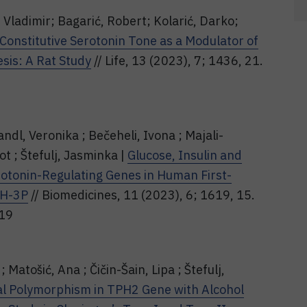
, Vladimir; Bagarić, Robert; Kolarić, Darko;
Constitutive Serotonin Tone as a Modulator of
is: A Rat Study
// Life, 13 (2023), 7; 1436, 21.
andl, Veronika ; Bečeheli, Ivona ; Majali-
t ; Štefulj, Jasminka |
Glucose, Insulin and
otonin-Regulating Genes in Human First-
CH-3P
// Biomedicines, 11 (2023), 6; 1619, 15.
619
Matošić, Ana ; Čičin-Šain, Lipa ; Štefulj,
nal Polymorphism in TPH2 Gene with Alcohol