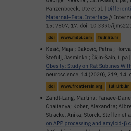
George, Meekha ; Čičin-Šain, Lipa ;
Panzenboeck, Ute et al. |
Different
Maternal–Fetal Interface
// Intern
15; 7807, 17. doi: 10.3390/ijms2
doi
www.mdpi.com
fulir.irb.hr
Kesić, Maja ; Baković, Petra ; Horva
Štefulj, Jasminka ; Čičin-Šain, Lipa 
Obesity: Study on Rat Sublines Wi
neuroscience, 14 (2020), 219, 14.
doi
www.frontiersin.org
fulir.irb.hr
Zandl-Lang, Martina; Fanaee-Danesh
Chaitanya; Kober, Alexandra; Alb
Stracke, Anika; Storck, Steffen et al
on APP processing and amyloid-β cl