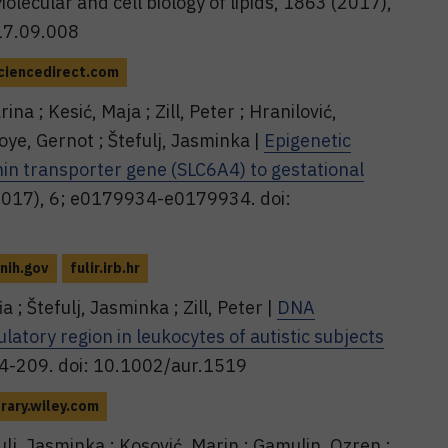
olecular and cell biology of lipids, 1863 (2017),
017.09.008
iencedirect.com
ina ; Kesić, Maja ; Zill, Peter ; Hranilović,
oye, Gernot ; Štefulj, Jasminka |
Epigenetic
nin transporter gene (SLC6A4) to gestational
(2017), 6; e0179934-e0179934. doi:
nih.gov
fulir.irb.hr
a ; Štefulj, Jasminka ; Zill, Peter |
DNA
atory region in leukocytes of autistic subjects
04-209. doi: 10.1002/aur.1519
brary.wiley.com
ulj, Jasminka ; Kosović, Marin ; Gamulin, Ozren ;