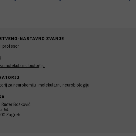
STVENO-NASTAVNO ZVANJE
i profesor
D
a molekularnu biologiju
RATORIJ
orij za neurokemiju i molekularnu neurobiologiju
SA
t Ruđer Bošković
ka 54
00 Zagreb