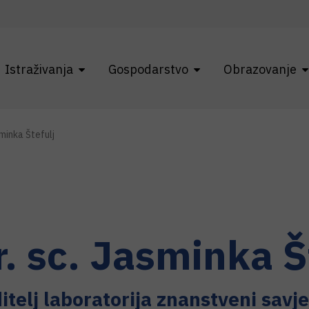
Istraživanja
Gospodarstvo
Obrazovanje
minka Štefulj
r. sc.
Jasminka
Š
itelj laboratorija znanstveni savje