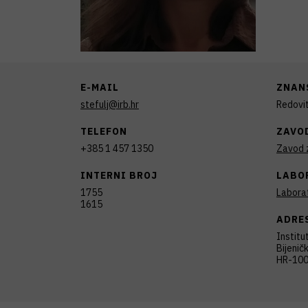
E-MAIL
ZNAN
stefulj@irb.hr
Redovit
TELEFON
ZAVO
+385 1 457 1350
Zavod z
INTERNI BROJ
LABO
1755
Laborat
1615
ADRE
Institu
Bijenič
HR-100