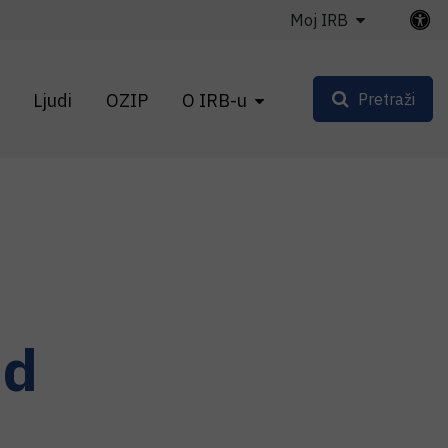
Moj IRB
Ljudi
OZIP
O IRB-u
Pretraži
nd