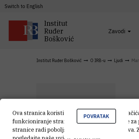
Switch to English
Institut
Ruđer
Zavodi
Bošković
Institut Ruđer Bošković
O IRB-u
Ljudi
Mar
M
Ova stranica koristi kolačiće. Neki od tih kolači
M
S
POVRATAK
funkcioniranje stranice, dok se drugi koriste za
stranice radi poboljšanja korisničkog iskustva. 
Asi
pogledajte naše
uvjete korištenja
.