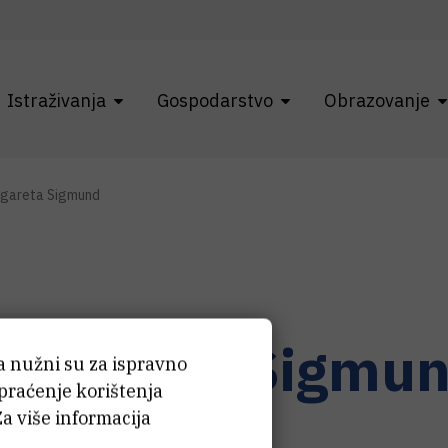
Istraživanja
Gospodarstvo
Obrazovanje
gareta Sigmund
argareta
Sigmu
ća nužni su za ispravno
 praćenje korištenja
Za više informacija
stent