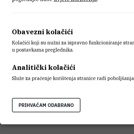
Obavezni kolačići
E-MAIL
ZAVO
Kolačići koji su nužni za ispravno funkcioniranje str
Margareta.Sigmund@irb.hr
Zavod z
u postavkama preglednika.
LABO
Laborat
Analitički kolačići
ADRE
Služe za praćenje korištenja stranice radi poboljšanja
Institu
Bijenič
HR-100
PRIHVAĆAM ODABRANO