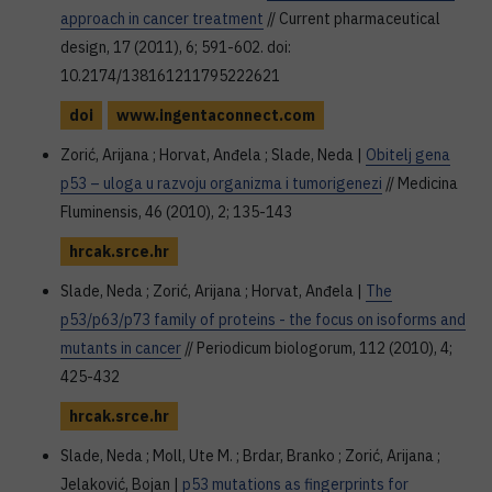
approach in cancer treatment
// Current pharmaceutical
design, 17 (2011), 6; 591-602. doi:
10.2174/138161211795222621
doi
www.ingentaconnect.com
Zorić, Arijana ; Horvat, Anđela ; Slade, Neda |
Obitelj gena
p53 – uloga u razvoju organizma i tumorigenezi
// Medicina
Fluminensis, 46 (2010), 2; 135-143
hrcak.srce.hr
Slade, Neda ; Zorić, Arijana ; Horvat, Anđela |
The
p53/p63/p73 family of proteins - the focus on isoforms and
mutants in cancer
// Periodicum biologorum, 112 (2010), 4;
425-432
hrcak.srce.hr
Slade, Neda ; Moll, Ute M. ; Brdar, Branko ; Zorić, Arijana ;
Jelaković, Bojan |
p53 mutations as fingerprints for