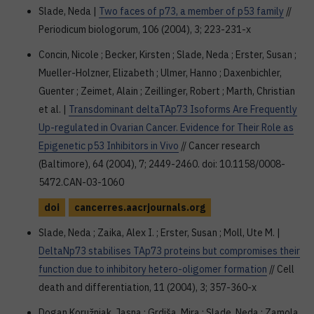
Slade, Neda |
Two faces of p73, a member of p53 family
//
Periodicum biologorum, 106 (2004), 3; 223-231-x
Concin, Nicole ; Becker, Kirsten ; Slade, Neda ; Erster, Susan ;
Mueller-Holzner, Elizabeth ; Ulmer, Hanno ; Daxenbichler,
Guenter ; Zeimet, Alain ; Zeillinger, Robert ; Marth, Christian
et al. |
Transdominant deltaTAp73 Isoforms Are Frequently
Up-regulated in Ovarian Cancer. Evidence for Their Role as
Epigenetic p53 Inhibitors in Vivo
// Cancer research
(Baltimore), 64 (2004), 7; 2449-2460. doi: 10.1158/0008-
5472.CAN-03-1060
doi
cancerres.aacrjournals.org
Slade, Neda ; Zaika, Alex I. ; Erster, Susan ; Moll, Ute M. |
DeltaNp73 stabilises TAp73 proteins but compromises their
function due to inhibitory hetero-oligomer formation
// Cell
death and differentiation, 11 (2004), 3; 357-360-x
Dogan Koružnjak, Jasna ; Grdiša, Mira ; Slade, Neda ; Zamola,