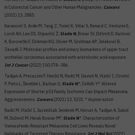
in Colorectal Cancer and Other Human Malignancies.
Cancers
(2021) 13, 2885.
Karanović S, Ardin M, Tang Z, Tomić K, Villar S, Renard C, Venturini E,
Lorch AH, Lee DS, Stipančić Ž,
Slade N
, Brinar IV, Dittrich D, Karlović
K, Borovečki F, Dickman KG, Olivier M, Grollman AP, Jelaković B,
Zavadil J. Molecular profiles and urinary biomarkers of upper tract
urothelial carcinomas associated with aristolochic acid exposure.
Int J Cancer
(2022) 150:374–386.
Tadijan A, Precazzini F, Hanžić N, Radić M, Gavioli N, Vlašić I, Ozretić
P, Pinto L, Škreblin L, Barban G,
Slade N
*, Ciribilli Y*. Altered
Expression of Shorter p53 Family Isoforms Can Impact Melanoma
Aggressiveness.
Cancers
(2021) 13, 5231. * dopisni autori
Radić M, Vlašić I, Jazvinšćak Jembrek M, Horvat A, Tadijan A, Sabol
M, Dužević M, Herak Bosnar M*,
Slade N
*. Characterization of
Vemurafenib-Resistant Melanoma Cell Lines Reveals Novel
Hallmarks of Targeted Therapy Resistance.
Int J Mol Sci
(2022)