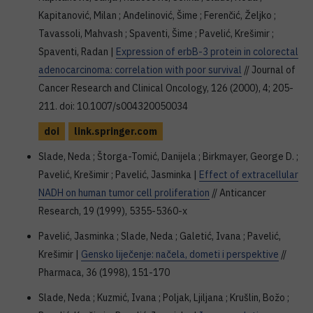
Kapitanović, Milan ; Anđelinović, Šime ; Ferenčić, Željko ;
Tavassoli, Mahvash ; Spaventi, Šime ; Pavelić, Krešimir ;
Spaventi, Radan |
Expression of erbB-3 protein in colorectal
adenocarcinoma: correlation with poor survival
// Journal of
Cancer Research and Clinical Oncology, 126 (2000), 4; 205-
211. doi: 10.1007/s004320050034
doi
link.springer.com
Slade, Neda ; Štorga-Tomić, Danijela ; Birkmayer, George D. ;
Pavelić, Krešimir ; Pavelić, Jasminka |
Effect of extracellular
NADH on human tumor cell proliferation
// Anticancer
Research, 19 (1999), 5355-5360-x
Pavelić, Jasminka ; Slade, Neda ; Galetić, Ivana ; Pavelić,
Krešimir |
Gensko liječenje: načela, dometi i perspektive
//
Pharmaca, 36 (1998), 151-170
Slade, Neda ; Kuzmić, Ivana ; Poljak, Ljiljana ; Krušlin, Božo ;