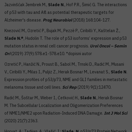
Jazvinšćak Jembrek M.,
Slade N
., Hof P.R., Šimić G. The interactions
of p53 with tau and Aß as potential therapeutic targets for
Alzheimer's disease.
Prog Neurobiol
(2018) 168:104-127.
Knezović M., Ozretić P., Bujak M., Pezzè P., Ciribilli Y., Kaštelan Ž.,
Slade N.*
, Hudolin T. The role of p53 isoforms’ expression and p53
mutation status in renal cell cancer prognosis.
Urol Oncol – Semin
Ori
(2019) 37(9):578.e1-578.e10. *dopisni autor
Ozretić P., Hanžić N., Proust B., Sabol M., Trnski D., Radić M., Musani
V., Ciribilli Y., Milas I., Puljiz Z., Herak Bosnar M., Levanat S.,
Slade N
.
Expression profiles of p53/p73, NME and GLI families in metastatic
melanoma tissue and cell lines.
Sci Rep
(2019) 9(1):12470.
Radić M., Šoštar M., Weber I., Ćetković H.,
Slade N
., Herak Bosnar
M. The Subcellular Localization and Oligomerization Preferences
of NME1/NME2 upon Radiation-Induced DNA Damage.
Int J Mol Sci
(2020) 21(7):2363.
Horvat, A.; Tadijan, A.; Vlašić, I.;
Slade, N
. p53/p73 Protein Network