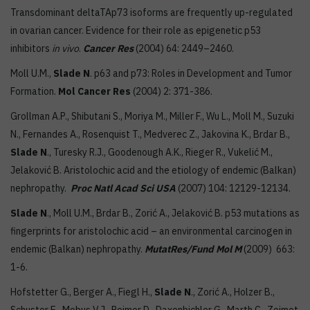
Transdominant deltaTAp73 isoforms are frequently up-regulated
in ovarian cancer. Evidence for their role as epigenetic p53
inhibitors
in vivo
.
Cancer Res
(2004) 64: 2449–2460.
Moll U.M.,
Slade N
. p63 and p73: Roles in Development and Tumor
Formation.
Mol Cancer Res
(2004) 2: 371-386.
Grollman A.P., Shibutani S., Moriya M., Miller F., Wu L., Moll M., Suzuki
N., Fernandes A., Rosenquist T., Medverec Z., Jakovina K., Brdar B.,
Slade N
., Turesky R.J., Goodenough A.K., Rieger R., Vukelić M.,
Jelaković B. Aristolochic acid and the etiology of endemic (Balkan)
nephropathy.
Proc Natl Acad Sci
USA
(2007) 104: 12129-12134.
Slade N
., Moll U.M., Brdar B., Zorić A., Jelaković B. p53 mutations as
fingerprints for aristolochic acid – an environmental carcinogen in
endemic (Balkan) nephropathy.
Mut
at
Res
/
Fund
Mol
M
(2009) 663:
1-6.
Hofstetter G., Berger A., Fiegl H.,
Slade N
., Zorić A., Holzer B.,