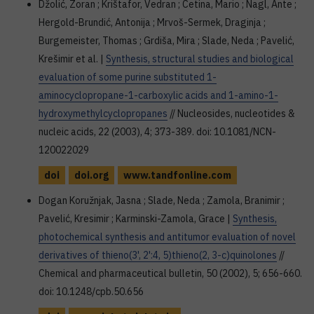
Džolić, Zoran ; Krištafor, Vedran ; Cetina, Mario ; Nagl, Ante ;
Hergold-Brundić, Antonija ; Mrvoš-Sermek, Draginja ;
Burgemeister, Thomas ; Grdiša, Mira ; Slade, Neda ; Pavelić,
Krešimir et al. |
Synthesis, structural studies and biological
evaluation of some purine substituted 1-
aminocyclopropane-1-carboxylic acids and 1-amino-1-
hydroxymethylcyclopropanes
// Nucleosides, nucleotides &
nucleic acids, 22 (2003), 4; 373-389. doi: 10.1081/NCN-
120022029
doi
doi.org
www.tandfonline.com
Dogan Koružnjak, Jasna ; Slade, Neda ; Zamola, Branimir ;
Pavelić, Kresimir ; Karminski-Zamola, Grace |
Synthesis,
photochemical synthesis and antitumor evaluation of novel
derivatives of thieno(3', 2':4, 5)thieno(2, 3-c)quinolones
//
Chemical and pharmaceutical bulletin, 50 (2002), 5; 656-660.
doi: 10.1248/cpb.50.656