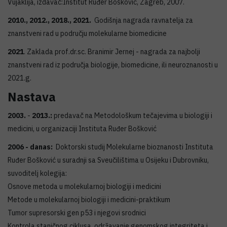
Vujaklija, izdavač:Institut Ruđer Bošković, Zagreb, 2007.
2010., 2012., 2018., 2021.
Godišnja nagrada ravnatelja za
znanstveni rad u području molekularne biomedicine
2021
. Zaklada prof.dr.sc. Branimir Jernej - nagrada za najbolji
znanstveni rad iz područja biologije, biomedicine, ili neuroznanosti u
2021.g.
Nastava
2003.
-
2013.:
predavač na Metodološkum tečajevima u biologiji i
medicini, u organizaciji Instituta Ruđer Bošković
2006 - danas:
Doktorski studij Molekularne bioznanosti Instituta
Ruđer Bošković u suradnji sa Sveučilištima u Osijeku i Dubrovniku,
suvoditelj kolegija:
Osnove metoda u molekularnoj biologiji i medicini
Metode u molekularnoj biologiji i medicini-praktikum
Tumor supresorski gen p53 i njegovi srodnici
Kontrola staničnog ciklusa, održavanje genomskog integriteta i