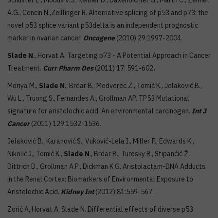
Schuster E., Mobus V.J., Reimer D., Daxenbichler G., Marth C., Zeimet
A.G., Concin N.,Zeillinger R. Alternative splicing of p53 and p73: the
novel p53 splice variant p53delta is an independent prognostic
marker in ovarian cancer.
Oncogene
(2010) 29:1997-2004.
Slade N
., Horvat A. Targeting p73 - A Potential Approach in Cancer
Treatment.
Curr Pharm Des
(2011) 17: 591
-
602
.
Moriya M.,
Slade N
., Brdar B., Medverec Z., Tomić K., Jelaković B.,
Wu L., Truong S., Fernandes A., Grollman AP. TP53 Mutational
signature for aristolochic acid: An environmental carcinogen.
Int J
Cancer
(2011) 129:1532-1536.
Jelaković B., Karanović
S., Vuković-Lela
I., Miller
F., Edwards K.,
Nikolić
J., Tomić K.,
Slade N
., Brdar B., Turesky R., Stipanćić Ž,
Dittrich D., Grollman A.P., Dickman K.G. Aristolactam-DNA Adducts
in the Renal Cortex: Biomarkers of Environmental Exposure to
Aristolochic Acid.
Kidney Int
(2012) 81:559-567.
Zorić A, Horvat A, Slade N. Differential effects of diverse p53