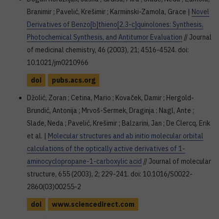
Branimir ; Pavelić, Krešimir ; Karminski-Zamola, Grace |
Novel
Derivatives of Benzo[b]thieno[2,3-c]quinolones: Synthesis,
Photochemical Synthesis, and Antitumor Evaluation
// Journal
of medicinal chemistry, 46 (2003), 21; 4516-4524. doi:
10.1021/jm0210966
doi
pubs.acs.org
Džolić, Zoran ; Cetina, Mario ; Kovaček, Damir ; Hergold-
Brundić, Antonija ; Mrvoš-Sermek, Draginja ; Nagl, Ante ;
Slade, Neda ; Pavelić, Krešimir ; Balzarini, Jan ; De Clercq, Erik
et al. |
Molecular structures and ab initio molecular orbital
calculations of the optically active derivatives of 1-
aminocyclopropane-1-carboxylic acid
// Journal of molecular
structure, 655 (2003), 2; 229-241. doi: 10.1016/S0022-
2860(03)00255-2
doi
www.sciencedirect.com