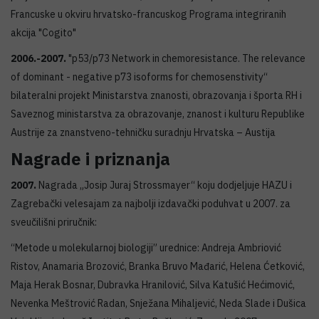
Francuske u okviru hrvatsko-francuskog Programa integriranih
akcija "Cogito"
2006.-2007.
"p53/p73 Network in chemoresistance. The relevance
of dominant - negative p73 isoforms for chemosenstivity“
bilateralni projekt Ministarstva znanosti, obrazovanja i športa RH i
Saveznog ministarstva za obrazovanje, znanost i kulturu Republike
Austrije za znanstveno-tehničku suradnju Hrvatska – Austija
Nagrade i priznanja
2007.
Nagrada „Josip Juraj Strossmayer“ koju dodjeljuje HAZU i
Zagrebački velesajam za najbolji izdavački poduhvat u 2007. za
sveučilišni priručnik:
“Metode u molekularnoj biologiji” urednice: Andreja Ambriović
Ristov, Anamaria Brozović, Branka Bruvo Mađarić, Helena Ćetković,
Maja Herak Bosnar, Dubravka Hranilović, Silva Katušić Hećimović,
Nevenka Meštrović Radan, Snježana Mihaljević, Neda Slade i Dušica