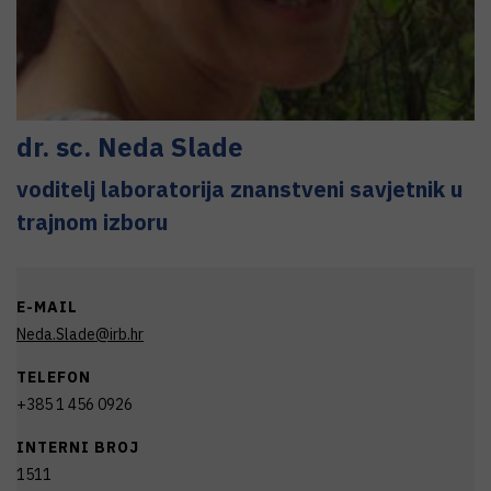
dr. sc.
Neda
Slade
voditelj laboratorija znanstveni savjetnik u
trajnom izboru
E-MAIL
Neda.Slade@irb.hr
TELEFON
+385 1 456 0926
INTERNI BROJ
1511