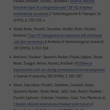
Pavelić, Krešimir ; Pavelić, Jasminka |
Inverse relation
between type IV collagenase and TGF-ß1 in human
endometrial carcinoma
// Tumordiagnostik & Therapie, 16
(1995), 6; 230-231-x
Slade, Neda ; Pavelić, Jasminka ; Krušlin, Božo ; Pavelić,
Krešimir |
Type IV collagenase in squamous cell and basal
cell skin carcinomas
// Archives of dermatological research,
287 (1995), 5; 512-514
Knežević, Vladimir ; Spaventi, Radan ; Poljak, Ljiljana ; Slade,
Neda ; Švajger, Anton ; Pavelić, Krešimir |
P185neu is
expressed in zolk sac during postimplantation development
// Journal of anatomy, 185 (1994), 1; 181-187
Sever, Zvjezdana ; Pavelić, Jasminka ; Levanat, Sonja ;
Spaventi, Radan ; Slade, Neda ; Jelić, Ivan ; Baltić, Vladimir ;
Pavelić, Ljubomir ; Čabrijan, Tomislav ; Časl, Tino-Martin et al.
|
Insulin-related substances in human solid tumors
//