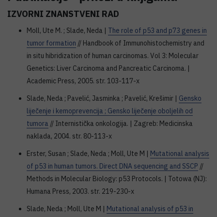
IZVORNI ZNANSTVENI RAD
Moll, Ute M. ; Slade, Neda |
The role of p53 and p73 genes in
tumor formation
// Handbook of Immunohistochemistry and
in situ hibridization of human carcinomas. Vol 3: Molecular
Genetics: Liver Carcinoma and Pancreatic Carcinoma. |
Academic Press, 2005. str. 103-117-x
Slade, Neda ; Pavelić, Jasminka ; Pavelić, Krešimir |
Gensko
liječenje i kemoprevencija ; Gensko liječenje oboljelih od
tumora
// Internistička onkologija. | Zagreb: Medicinska
naklada, 2004. str. 80-113-x
Erster, Susan ; Slade, Neda ; Moll, Ute M |
Mutational analysis
of p53 in human tumors. Direct DNA sequencing and SSCP
//
Methods in Molecular Biology: p53 Protocols. | Totowa (NJ):
Humana Press, 2003. str. 219-230-x
Slade, Neda ; Moll, Ute M |
Mutational analysis of p53 in