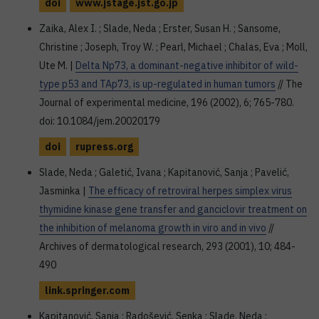
doi
www.jstage.jst.go.jp
Zaika, Alex I. ; Slade, Neda ; Erster, Susan H. ; Sansome,
Christine ; Joseph, Troy W. ; Pearl, Michael ; Chalas, Eva ; Moll,
Ute M. |
Delta Np73, a dominant-negative inhibitor of wild-
type p53 and TAp73, is up-regulated in human tumors
// The
Journal of experimental medicine, 196 (2002), 6; 765-780.
doi: 10.1084/jem.20020179
doi
rupress.org
Slade, Neda ; Galetić, Ivana ; Kapitanović, Sanja ; Pavelić,
Jasminka |
The efficacy of retroviral herpes simplex virus
thymidine kinase gene transfer and ganciclovir treatment on
the inhibition of melanoma growth in viro and in vivo
//
Archives of dermatological research, 293 (2001), 10; 484-
490
link.springer.com
Kapitanović, Sanja ; Radošević, Senka ; Slade, Neda ;