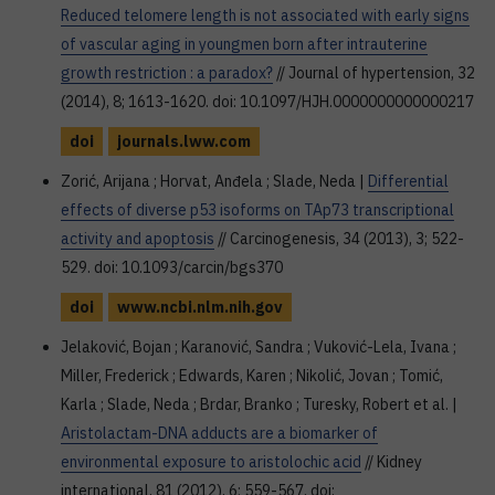
Reduced telomere length is not associated with early signs
of vascular aging in youngmen born after intrauterine
growth restriction : a paradox?
// Journal of hypertension, 32
(2014), 8; 1613-1620. doi: 10.1097/HJH.0000000000000217
doi
journals.lww.com
Zorić, Arijana ; Horvat, Anđela ; Slade, Neda |
Differential
effects of diverse p53 isoforms on TAp73 transcriptional
activity and apoptosis
// Carcinogenesis, 34 (2013), 3; 522-
529. doi: 10.1093/carcin/bgs370
doi
www.ncbi.nlm.nih.gov
Jelaković, Bojan ; Karanović, Sandra ; Vuković-Lela, Ivana ;
Miller, Frederick ; Edwards, Karen ; Nikolić, Jovan ; Tomić,
Karla ; Slade, Neda ; Brdar, Branko ; Turesky, Robert et al. |
Aristolactam-DNA adducts are a biomarker of
environmental exposure to aristolochic acid
// Kidney
international, 81 (2012), 6; 559-567. doi: