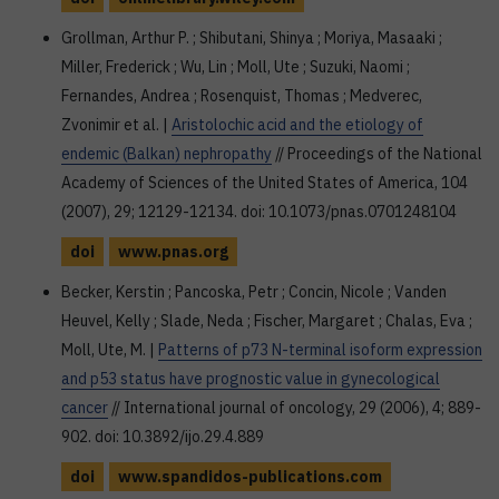
Grollman, Arthur P. ; Shibutani, Shinya ; Moriya, Masaaki ;
Miller, Frederick ; Wu, Lin ; Moll, Ute ; Suzuki, Naomi ;
Fernandes, Andrea ; Rosenquist, Thomas ; Medverec,
Zvonimir et al. |
Aristolochic acid and the etiology of
endemic (Balkan) nephropathy
// Proceedings of the National
Academy of Sciences of the United States of America, 104
(2007), 29; 12129-12134. doi: 10.1073/pnas.0701248104
doi
www.pnas.org
Becker, Kerstin ; Pancoska, Petr ; Concin, Nicole ; Vanden
Heuvel, Kelly ; Slade, Neda ; Fischer, Margaret ; Chalas, Eva ;
Moll, Ute, M. |
Patterns of p73 N-terminal isoform expression
and p53 status have prognostic value in gynecological
cancer
// International journal of oncology, 29 (2006), 4; 889-
902. doi: 10.3892/ijo.29.4.889
doi
www.spandidos-publications.com