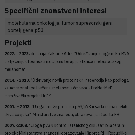
Specifični znanstveni interesi
molekularna onkologija, tumor supresorski geni,
obitelj gena p53
Projekti
2022. - 2023.
donacija Zaklade Adris "Određivanje uloge mikroRNA
u stjecanju otpornosti na ciljanu terapiju stanica metastatskog
melanoma"
2014. - 2018.
"Otkrivanje novih proteinskih intearkcija kao podloga
za nove pristupe liječenju melanom ačovjeka - ProNetMel",
istraživački projekt HrZZ
2007. – 2013.
"Uloga mreže proteina p53/p73 u sarkomima mekih
tkiva čovjeka“, Ministarstvo znanosti, obrazovanja i športa RH
2007.-2008.
“Uloga p73 u kontroli staničnog ciklusa”, bilateralni
projekt Ministarstva znanosti, obrazovanja i športa RH i Republike