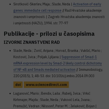
Sirotković-Skerlev, Maja ; Slade, Neda |
Activation of early
genes: immediate cell response
// Rad Hrvatske akademije
znanosti i umjetnosti. | Zagreb: Hrvatska akademija znanosti
i umjetnosti (HAZU), 1994. str. 77-97
Publikacije - prilozi u časopisima
IZVORNI ZNANSTVENI RAD
Slade, Neda ; Zorić, Arijana ; Horvat, Branka ; Vukšić, Mario ;
Kostović, Ivica ; Poljak, Ljiljana |
Suppression of Smad-1
mRNA expression level by Smad-2 likely control dichotomy
of NF-κB and Smads mediated activation
// Immunobiology,
220 (2015), 1; 48-53. doi: 10.1016/j.imbio.2014.09.003
doi
www.sciencedirect.com
Laganović, Mario ; Bendix, Laila ; Rubelj, Ivica ; Vrkić
Kirhmajer, Majda ; Slade, Neda ; Vuković Lela, Ivana ;
Premužić, Vedran ; Nilssonf, Peter M. ; Jelaković, Bojan |