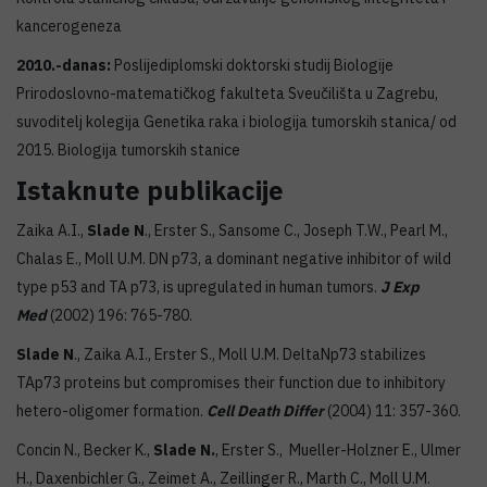
kancerogeneza
2010.-danas:
Poslijediplomski doktorski studij Biologije
Prirodoslovno-matematičkog fakulteta Sveučilišta u Zagrebu,
suvoditelj kolegija Genetika raka i biologija tumorskih stanica/ od
2015. Biologija tumorskih stanice
Istaknute publikacije
Zaika A.I.,
Slade N
., Erster S., Sansome C., Joseph T.W., Pearl M.,
Chalas E., Moll U.M. DN p73, a dominant negative inhibitor of wild
type p53 and TA p73, is upregulated in human tumors.
J
Exp
Med
(2002) 196: 765-780.
Slade N
., Zaika A.I., Erster S., Moll U.M. DeltaNp73 stabilizes
TAp73 proteins but compromises their function due to inhibitory
hetero-oligomer formation.
Cell Death Differ
(2004) 11: 357-360.
Concin N., Becker K.,
Slade N.
, Erster S., Mueller-Holzner E., Ulmer
H., Daxenbichler G., Zeimet A., Zeillinger R., Marth C., Moll U.M.