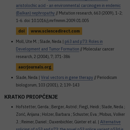
aristolochic acid - an environmental carcinogen in endemic
(Balkan) nephropathy
// Mutation research, 663 (2009), 1-2;
1-6. doi: 10.1016/j.mrfmmm.2009.01.005
doi
www.sciencedirect.com
Moll, Ute M. ; Slade, Neda |
p63 and p73: Roles in
Development and Tumor Formation
// Molecular cancer
research, 2 (2004), 7; 371-386
aacrjournals.org
Slade, Neda |
Viral vectors in gene therapy
// Periodicum
biologorum, 103 (2001), 2; 139-143
KRATKO PRIOPĆENJE
Hofstetter, Gerda ; Berger, Astrid ; Fiegl, Heidi ; Slade, Neda ;
Zorić, Arijana ; Holzer, Barbara ; Schuster, Eva ; Mobus, Volker
J. ; Reimer, Daniel ; Daxenbichler, Günter et al. |
Alternative
splicing of p53 and p73: the novel p53 splice variant p53d is