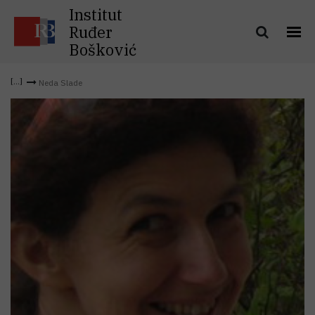
Institut
Ruđer
Bošković
Neda Slade