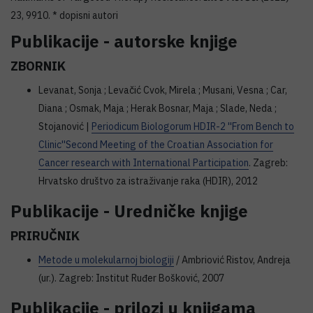
23, 9910. * dopisni autori
Publikacije - autorske knjige
ZBORNIK
Levanat, Sonja ; Levačić Cvok, Mirela ; Musani, Vesna ; Car,
Diana ; Osmak, Maja ; Herak Bosnar, Maja ; Slade, Neda ;
Stojanović |
Periodicum Biologorum HDIR-2 ''From Bench to
Clinic''Second Meeting of the Croatian Association for
Cancer research with International Participation
. Zagreb:
Hrvatsko društvo za istraživanje raka (HDIR), 2012
Publikacije - Uredničke knjige
PRIRUČNIK
Metode u molekularnoj biologiji
/ Ambriović Ristov, Andreja
(ur.). Zagreb: Institut Ruđer Bošković, 2007
Publikacije - prilozi u knjigama