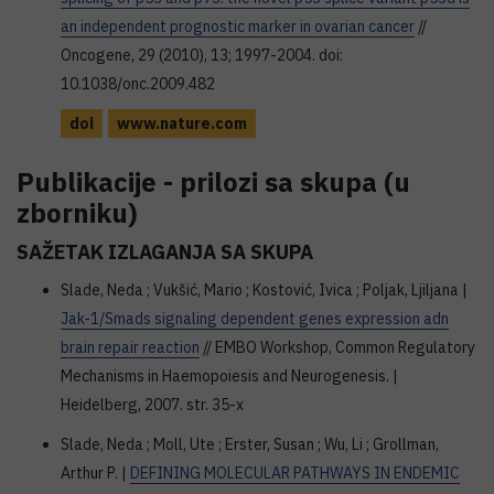
an independent prognostic marker in ovarian cancer
//
Oncogene, 29 (2010), 13; 1997-2004. doi:
10.1038/onc.2009.482
doi
www.nature.com
Publikacije - prilozi sa skupa (u
zborniku)
SAŽETAK IZLAGANJA SA SKUPA
Slade, Neda ; Vukšić, Mario ; Kostović, Ivica ; Poljak, Ljiljana |
Jak-1/Smads signaling dependent genes expression adn
brain repair reaction
// EMBO Workshop, Common Regulatory
Mechanisms in Haemopoiesis and Neurogenesis. |
Heidelberg, 2007. str. 35-x
Slade, Neda ; Moll, Ute ; Erster, Susan ; Wu, Li ; Grollman,
Arthur P. |
DEFINING MOLECULAR PATHWAYS IN ENDEMIC