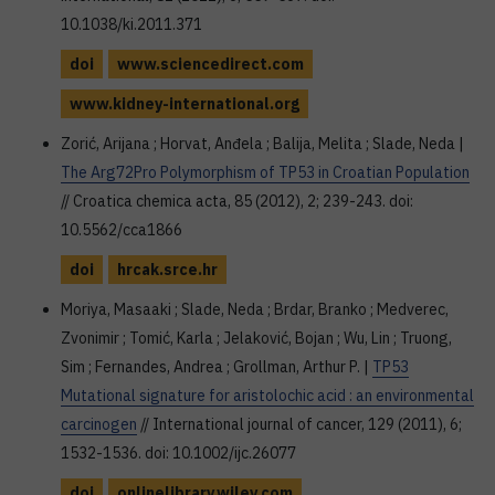
10.1038/ki.2011.371
doi
www.sciencedirect.com
www.kidney-international.org
Zorić, Arijana ; Horvat, Anđela ; Balija, Melita ; Slade, Neda |
The Arg72Pro Polymorphism of TP53 in Croatian Population
// Croatica chemica acta, 85 (2012), 2; 239-243. doi:
10.5562/cca1866
doi
hrcak.srce.hr
Moriya, Masaaki ; Slade, Neda ; Brdar, Branko ; Medverec,
Zvonimir ; Tomić, Karla ; Jelaković, Bojan ; Wu, Lin ; Truong,
Sim ; Fernandes, Andrea ; Grollman, Arthur P. |
TP53
Mutational signature for aristolochic acid : an environmental
carcinogen
// International journal of cancer, 129 (2011), 6;
1532-1536. doi: 10.1002/ijc.26077
doi
onlinelibrary.wiley.com