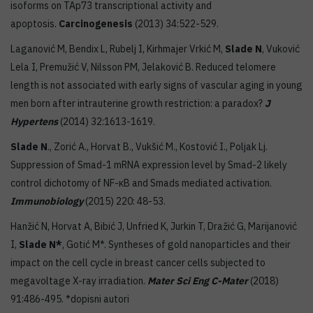
isoforms on TAp73 transcriptional activity and
apoptosis.
Carcinogenesis
(2013) 34:522-529.
Laganović M, Bendix L, Rubelj I, Kirhmajer Vrkić M,
Slade N
, Vuković
Lela I, Premužić V, Nilsson PM, Jelaković B. Reduced telomere
length is not associated with early signs of vascular aging in young
men born after intrauterine growth restriction: a paradox?
J
Hypertens
(2014) 32:1613-1619.
Slade N
., Zorić A., Horvat B., Vukšić M., Kostović I., Poljak Lj.
Suppression of Smad-1 mRNA expression level by Smad-2 likely
control dichotomy of NF-κB and Smads mediated activation.
Immunobiology
(2015) 220: 48-53.
Hanžić N, Horvat A, Bibić J, Unfried K, Jurkin T, Dražić G, Marijanović
I,
Slade N*
, Gotić M*. Syntheses of gold nanoparticles and their
impact on the cell cycle in breast cancer cells subjected to
megavoltage X-ray irradiation.
Mater Sci Eng C-Mater
(2018)
91:486-495. *dopisni autori