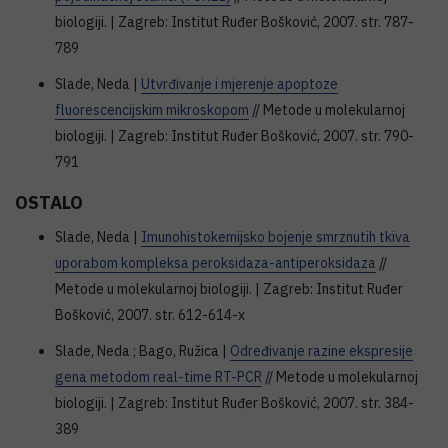
biologiji. | Zagreb: Institut Ruđer Bošković, 2007. str. 787-
789
Slade, Neda |
Utvrđivanje i mjerenje apoptoze
fluorescencijskim mikroskopom
// Metode u molekularnoj
biologiji. | Zagreb: Institut Ruđer Bošković, 2007. str. 790-
791
OSTALO
Slade, Neda |
Imunohistokemijsko bojenje smrznutih tkiva
uporabom kompleksa peroksidaza-antiperoksidaza
//
Metode u molekularnoj biologiji. | Zagreb: Institut Ruđer
Bošković, 2007. str. 612-614-x
Slade, Neda ; Bago, Ružica |
Određivanje razine ekspresije
gena metodom real-time RT-PCR
// Metode u molekularnoj
biologiji. | Zagreb: Institut Ruđer Bošković, 2007. str. 384-
389