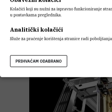
Kolačići koji su nužni za ispravno funkcioniranje str
Kao rezultat deset mjeseci rada, robusn
u postavkama preglednika.
je razvio
Mikrotvornica
, a u suradnji s
je drugom ispisnom glavom. Poboljšani 
Analitički kolačići
fleksibilnih, točnih i složenih industrij
Služe za praćenje korištenja stranice radi poboljšanja
ispisa FDM / FFF (modeliranje taloženim 
Ova nadogradnja ubrzala je postupak isp
modela istovremeno.
PRIHVAĆAM ODABRANO