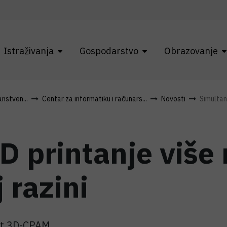
Istraživanja
Gospodarstvo
Obrazovanje
anstven...
Centar za informatiku i računars...
Novosti
Simultan
D printanje više
 razini
ent 3D-CPAM