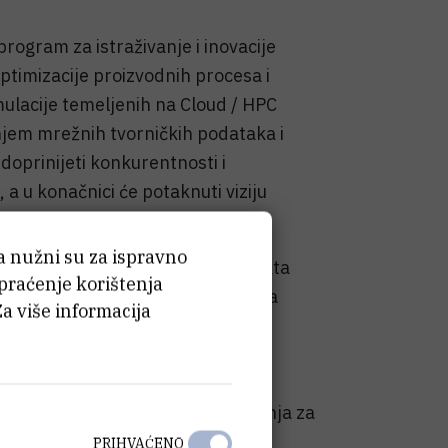
 program za istraživanje i inovacije
timizacije proizvodnih procesa i
ulacije temeljenih na Cloud / HPC
njem mrežnih tvorničkih podataka i
doprinijeti konkurentnosti i
 a u konačnici će potaknuti viziju
ća nužni su za ispravno
3D ispisa) eksperiment je projekta
 praćenje korištenja
i 2020 a kojeg koordinira Centar za
Za više informacija
Ruđer Bošković. Eksperiment se
anja i 3D ispisa. Krajnji cilj je
ju i troškove proizvodnog procesa
jem velikog industrijskog okruženja za
tnera Mikrotvornice.
PRIHVAĆENO