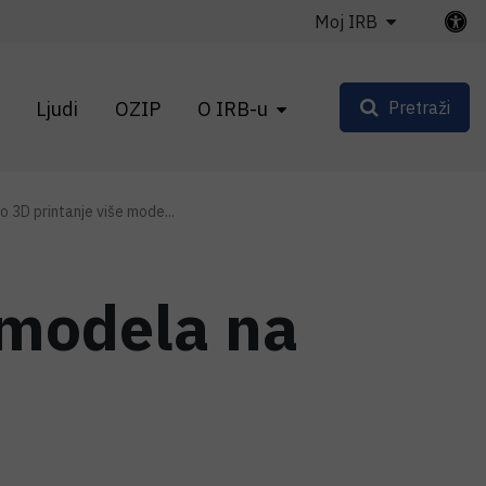
Moj IRB
Ljudi
OZIP
O IRB-u
Pretraži
o 3D printanje više mode...
 modela na