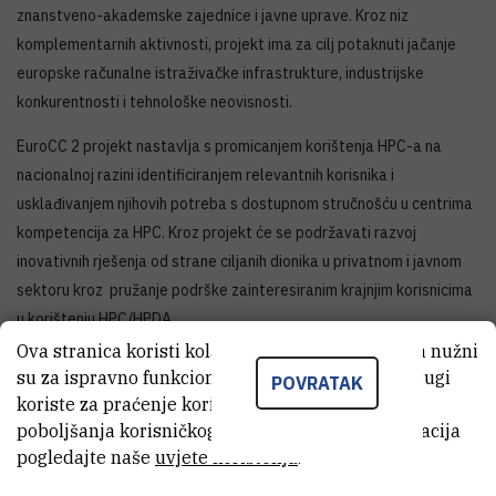
znanstveno-akademske zajednice i javne uprave. Kroz niz
komplementarnih aktivnosti, projekt ima za cilj potaknuti jačanje
europske računalne istraživačke infrastrukture, industrijske
konkurentnosti i tehnološke neovisnosti.
EuroCC 2 projekt nastavlja s promicanjem korištenja HPC-a na
nacionalnoj razini identificiranjem relevantnih korisnika i
usklađivanjem njihovih potreba s dostupnom stručnošću u centrima
kompetencija za HPC. Kroz projekt će se podržavati razvoj
inovativnih rješenja od strane ciljanih dionika u privatnom i javnom
sektoru kroz pružanje podrške zainteresiranim krajnjim korisnicima
u korištenju HPC/HPDA.
Ova stranica koristi kolačiće. Neki od tih kolačića nužni
Nacionalni konzorcij sačinjavaju Sveučilišni računski centar
su za ispravno funkcioniranje stranice, dok se drugi
POVRATAK
Sveučilišta u Zagrebu (Srce) u ulozi nacionalnog partnera,
koriste za praćenje korištenja stranice radi
te Fakultet elektrotehnike, računarstva i informacijskih tehnologija
poboljšanja korisničkog iskustva. Za više informacija
Osijek Sveučilišta u Osijeku (FERIT), Tehnički fakultet Sveučilišta u
pogledajte naše
uvjete korištenja
.
Rijeci (RITEH),
Institut Ruđer Bošković (IRB)
i Fakultet