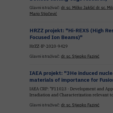
Glavni istraživač:
dr. sc.
Milko
Jakšić
dr. sc.
Mil
Mario
Stipčević
HRZZ projekt: "Hi-REXS (High Re
Focused Ion Beams)"
HrZZ-IP-2020-9429
Glavni istraživač:
dr. sc.
Stjepko
Fazinić
IAEA projekt: "3He induced nuclea
materials of importance for Fusi
IAEA CRP: "F11023 - Development and Appli
Irradiation and Characterization relevant 
Glavni istraživač:
dr. sc.
Stjepko
Fazinić