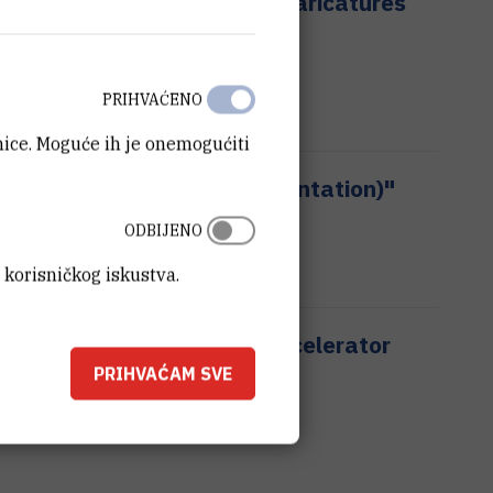
archive documents, prints, caricatures
s"
PRIHVAĆENO
anice. Moguće ih je onemogućiti
00kV Ion Implanter Instrumentation)"
ture Development
ODBIJENO
 korisničkog iskustva.
m Techniques of the RBI Accelerator
PRIHVAĆAM SVE
nts with Ion Beam Accelerators"