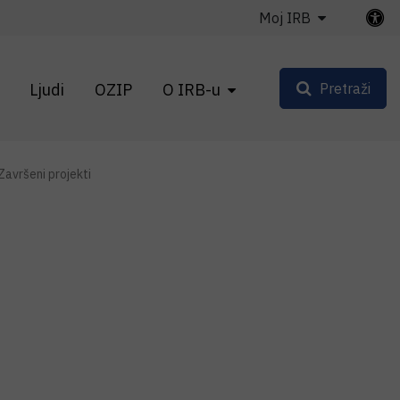
Moj IRB
Ljudi
OZIP
O IRB-u
Pretraži
Završeni projekti