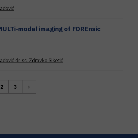
adović
ULTi-modal imaging of FOREnsic
adović
dr. sc.
Zdravko
Siketić
2
3