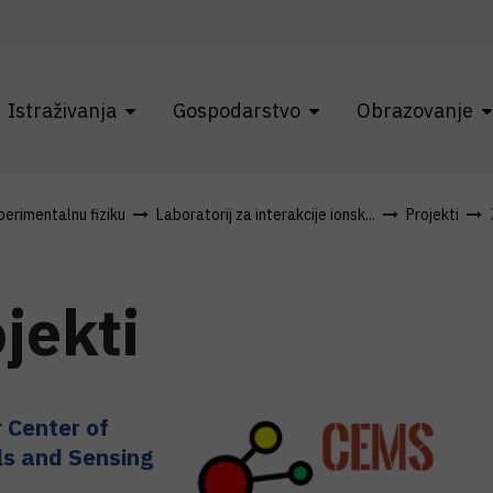
Istraživanja
Gospodarstvo
Obrazovanje
erimentalnu fiziku
Laboratorij za interakcije ionsk...
Projekti
jekti
 Center of
ls and Sensing