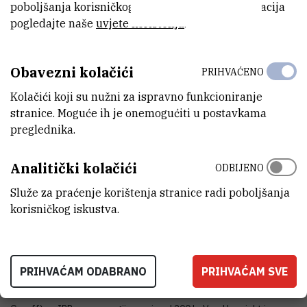
VIŠE INFORMACIJA
poboljšanja korisničkog iskustva. Za više informacija
Web stranica projekta
pogledajte naše
uvjete korištenja
.
Obavezni kolačići
PRIHVAĆENO
GLAVNI ISTRAŽIVAČ
Kolačići koji su nužni za ispravno funkcioniranje
stranice. Moguće ih je onemogućiti u postavkama
preglednika.
Analitički kolačići
ODBIJENO
Zdravko
Siketić
,
dr. sc.
Služe za praćenje korištenja stranice radi poboljšanja
zsiketic@irb.hr
korisničkog iskustva.
+385 1 457 1227
U sklopu projekta planira se unaprijediti nedavno osposobljeni 200
PRIHVAĆAM ODABRANO
PRIHVAĆAM SVE
keV-ski implanter/ubrzivač kako bi se povećao energijski raspon
tandemskih ubrzivača (1 MV Tandetron i 6 MV Tandem Van de