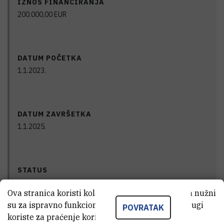
IZNOS FINANCIRANJA
200.000,00
EUR
DATUM POČETKA
1.1.2023.
DATUM ZAVRŠETKA
1.1.2025.
STATUS
Završen
Ova stranica koristi kolačiće. Neki od tih kolačića nužni
su za ispravno funkcioniranje stranice, dok se drugi
POVRATAK
koriste za praćenje korištenja stranice radi