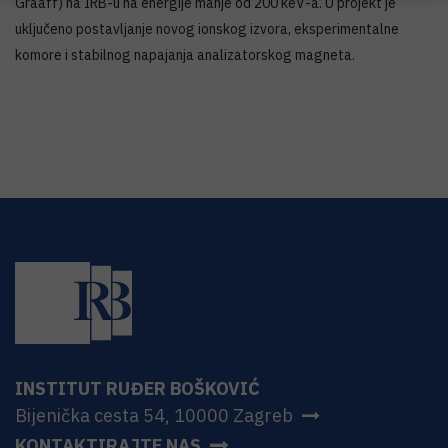
Graaff) na IRB-u na energije manje od 200 keV-a. U projekt je
uključeno postavljanje novog ionskog izvora, eksperimentalne
komore i stabilnog napajanja analizatorskog magneta.
INSTITUT RUĐER BOŠKOVIĆ
Bijenička cesta 54, 10000 Zagreb
KONTAKTIRAJTE NAS