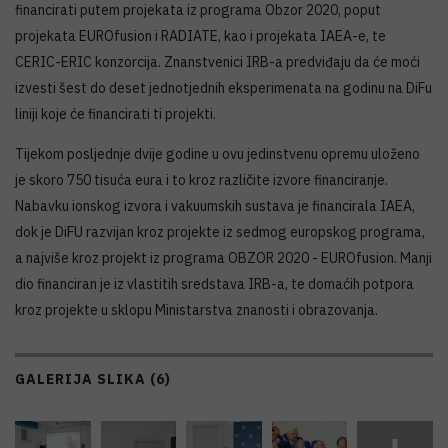
financirati putem projekata iz programa Obzor 2020, poput
projekata EUROfusion i RADIATE, kao i projekata IAEA-e, te
CERIC-ERIC konzorcija. Znanstvenici IRB-a predviđaju da će moći
izvesti šest do deset jednotjednih eksperimenata na godinu na DiFu
liniji koje će financirati ti projekti.
Tijekom posljednje dvije godine u ovu jedinstvenu opremu uloženo
je skoro 750 tisuća eura i to kroz različite izvore financiranje.
Nabavku ionskog izvora i vakuumskih sustava je financirala IAEA,
dok je DiFU razvijan kroz projekte iz sedmog europskog programa,
a najviše kroz projekt iz programa OBZOR 2020 - EUROfusion. Manji
dio financiran je iz vlastitih sredstava IRB-a, te domaćih potpora
kroz projekte u sklopu Ministarstva znanosti i obrazovanja.
GALERIJA SLIKA (6)