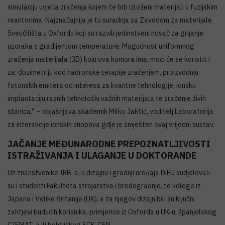
simulaciju uvjeta zračenja kojem će biti izloženi materijali u fuzijskim
reaktorima. Najznačajnija je tu suradnja sa Zavodom za materijale
Sveučilišta u Oxfordu koji su razvili jedinstveni nosač za grijanje
uzoraka s gradijentom temperature. Mogućnost uniformnog
zračenja materijala (3D) koju ova komora ima, moći će se koristit i
za: dozimetriju kod hadronske terapije zračenjem, proizvodnju
fotonskih emitera od interesa za kvantne tehnologije, ionsku
implantaciju raznih tehnološki važnih materijala te zračenje živih
stanica.'' – objašnjava akademik Milko Jakšić, voditelj Laboratorija
za interakcije ionskih snopova gdje je smješten ovaj vrijedni sustav.
JAČANJE MEĐUNARODNE PREPOZNATLJIVOSTI
ISTRAŽIVANJA I ULAGANJE U DOKTORANDE
Uz znanstvenike IRB-a, u dizajnu i gradnji uređaja DiFU sudjelovali
su i studenti Fakulteta strojarstva i brodogradnje, te kolege iz
Japana i Velike Britanije (UK), a za njegov dizajn bili su ključni
zahtjevi budućih korisnika, primjerice iz Oxforda u UK-u, španjolskog