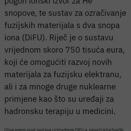
pogon ionski izvor za He
snopove, te sustav za ozračivanje
fuzijskih materijala s dva snopa
iona (DiFU). Riječ je o sustavu
vrijednom skoro 750 tisuća eura,
koji će omogućiti razvoj novih
materijala za fuzijsku elektranu,
ali i za mnoge druge nuklearne
primjene kao što su uređaji za
hadronsku terapiju u medicini.
Otvaranjem ovog sustava i izgradnjom DiFU-a najveći istraživački