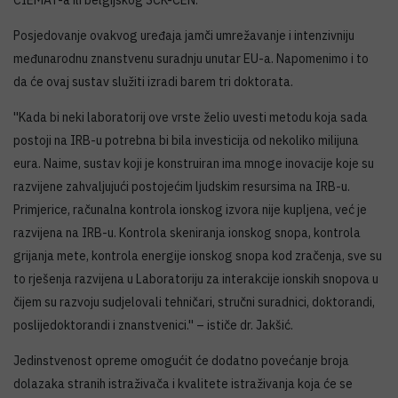
CIEMAT-a ili belgijskog SCK-CEN.
Posjedovanje ovakvog uređaja jamči umrežavanje i intenzivniju
međunarodnu znanstvenu suradnju unutar EU-a. Napomenimo i to
da će ovaj sustav služiti izradi barem tri doktorata.
''Kada bi neki laboratorij ove vrste želio uvesti metodu koja sada
postoji na IRB-u potrebna bi bila investicija od nekoliko milijuna
eura. Naime, sustav koji je konstruiran ima mnoge inovacije koje su
razvijene zahvaljujući postojećim ljudskim resursima na IRB-u.
Primjerice, računalna kontrola ionskog izvora nije kupljena, već je
razvijena na IRB-u. Kontrola skeniranja ionskog snopa, kontrola
grijanja mete, kontrola energije ionskog snopa kod zračenja, sve su
to rješenja razvijena u Laboratoriju za interakcije ionskih snopova u
čijem su razvoju sudjelovali tehničari, stručni suradnici, doktorandi,
poslijedoktorandi i znanstvenici.'' – ističe dr. Jakšić.
Jedinstvenost opreme omogućit će dodatno povećanje broja
dolazaka stranih istraživača i kvalitete istraživanja koja će se