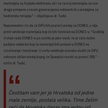
materijala za fuzijsku elektranu, ali i za razvoj materijala za sve
druge primjene u novim generacijama nuklearki ili u uređajima za
hadronsku terapiju.'' – objašnjava dr. Tadić.
Napomenimo i to da će DiFU biti prateći uređaj za DONES, u cilju
pred-selekcije materijala koji će biti testirani na DONES-u. ''Godišnji
trošak rada DONES-a po uzorku je jako visok, te je zato nužno
pažljivo odabrati koji će materijali biti poslani u DONES na
ozračivanje i testiranje. U svrhu selekcije uzoraka služiti će DiFU,
odnosno sličan uređaj kojeg će Španjolci razviti uz pomoć IRB.'' -
ističe dr. Tadić.
Čestitam vam jer je Hrvatska od jedne
male zemlje, postala velika. Time želim
reći da Hrvatska danas ima jednu od