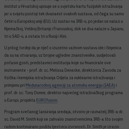
institut u Hrvatskoj upisuje se u svjetsku kartu fuzijskih istraživanja
jer u svijetu postoji tek dvanaest ovakvih sustava, od čega su samo
četiri u Europskoj uniji (EU). Uz sustav na IRB-u, po jedan se nalazi u
Njemačkoj, Velikoj Britaniji i Francuskoj, dok se dva nalaze u Japanu,
tri u SAD-u, a ostala tri u Rusiji i Kini.
U prilog tvrdnji da je riječ o izuzetno važnom sustavu ide i činjenica
da su na otvaranju, uz brojne ugledne znanstvenike, sudjelovali
počasni gosti, predstavnici institucija koje su financirale ove
instrumente - prof. dr. sc. Melissa Denecke, direktorica Zavoda za
fizička i kemijska istraživanja Odjela za nuklearne istraživanja i
primjenu pri
Međunarodnoj agenciji za atomsku energiju (IAEA)
i
prof. dr. sc. Tony Donne, direktor najvećeg istraživačkog programa
u Europi, projekta
EUROfusion
.
Program svečanog lansiranja uređaja, otvorio je ravnatelj IRB-a dr.
sc. David M. Smith koji se zahvalio znanstvenicima IRB-a što svojim
radom kontinuirano podižu ljestvicu izvrsnosti. Dr. Smith je izrazio