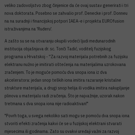
veliko zadovoljstvo zbog činjenice da će ovaj sustav generirati i tri
nova doktorata. Posebno se zahvalio prof. Denecke i prof. Donneu
na na suradnji i financijskoj potpori IAEA-e i projekta EUROfusion
istraživanjima na 'Ruđeru'.
A zašto su se na otvaranju okupili vodeći ljudi međunarodnih
institucija objašnjava dr. sc. Tonči Tadić, voditelj fuzijskog
programa u Hrvatskoj - ''Za razvoj materijala potrebnih za fuzijsku
elektranu nužno je imitirati oštećenja na materijalima uzrokovana
zračenjem. To je moguće pomoću dva snopa iona iz dva
akceleratora: jedan snop teških iona imitira razaranje kristalne
strukture materijala, a drugi snop helija ili vodika imitira nakupljanje
plinova u materijalu radi zračenja. Što je najvažnije, uzorak nakon
tretmana s dva snopa iona nije radioaktivan!"
"Povrh toga, u svega nekoliko sati mogu se pomoću dva snopa iona
stvoriti efekti zračenja kakvi će se u fuzijskoj elektrani stvarati
mjesecima ili godinama. Zato su ovakvi uređaji važni za razvoj