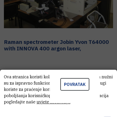
Raman spectrometer Jobin Yvon T64000
with INNOVA 400 argon laser,
Ova stranica koristi kolačiće. Neki od tih kolačića nužni
su za ispravno funkcioniranje stranice, dok se drugi
POVRATAK
koriste za praćenje korištenja stranice radi
poboljšanja korisničkog iskustva. Za više informacija
pogledajte naše
uvjete korištenja
.