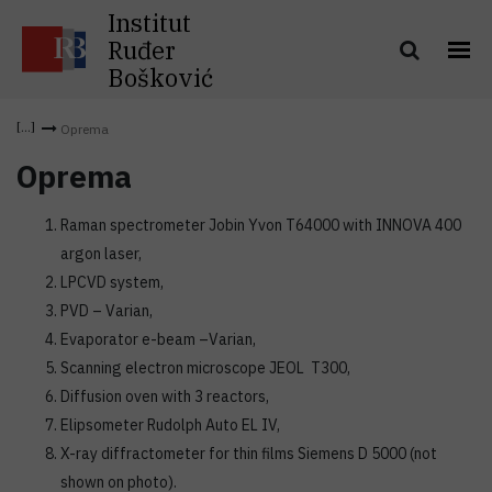
Institut
Ruđer
Bošković
Oprema
Oprema
Raman spectrometer Jobin Yvon T64000 with INNOVA 400
argon laser,
LPCVD system,
PVD – Varian,
Evaporator e-beam –Varian,
Scanning electron microscope JEOL T300,
Diffusion oven with 3 reactors,
Elipsometer Rudolph Auto EL IV,
X-ray diffractometer for thin films Siemens D 5000 (not
shown on photo).