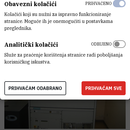
Obavezni kolačići
PRIHVAĆENO
Snimanje difrakcijskih slika rentgenskom
difrakcijom u prahu (XRPD)
Kolačići koji su nužni za ispravno funkcioniranje
stranice. Moguće ih je onemogućiti u postavkama
preglednika.
Analitički kolačići
ODBIJENO
Služe za praćenje korištenja stranice radi poboljšanja
korisničkog iskustva.
PRIHVAĆAM ODABRANO
PRIHVAĆAM SVE