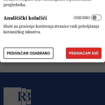
Gorana Štefanića (tel: 1674).
preglednika.
Ovlašteni korisnici
Analitički kolačići
ODBIJENO
Dr. Goran Štefanić (stefanic@irb.hr)
Služe za praćenje korištenja stranice radi poboljšanja
Dr. Marijan Gotić (gotic@irb.hr)
korisničkog iskustva.
Dr. Stjepko Krehula (krehul@irb.hr)
Dr. sc. Mira Ristić
Dr. sc. Ankica Šarić
Prof. Marijan Marciuš (mmarcius@irb.hr)
PRIHVAĆAM ODABRANO
PRIHVAĆAM SVE