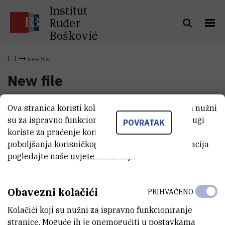
Institut
Ruđer
Bošković
New file
New file
Ova stranica koristi kolačiće. Neki od tih kolačića nužni
New file
(2,6 MB)
su za ispravno funkcioniranje stranice, dok se drugi
POVRATAK
koriste za praćenje korištenja stranice radi
poboljšanja korisničkog iskustva. Za više informacija
pogledajte naše
uvjete korištenja
.
Obavezni kolačići
PRIHVAĆENO
Kolačići koji su nužni za ispravno funkcioniranje
stranice. Moguće ih je onemogućiti u postavkama