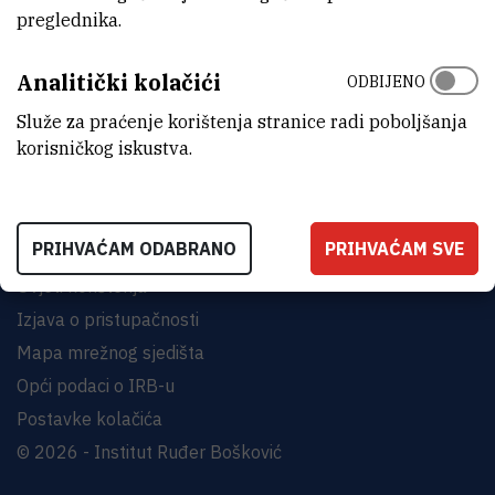
preglednika.
INSTITUT RUĐER BOŠKOVIĆ
Analitički kolačići
Bijenička cesta 54, 10000 Zagreb
ODBIJENO
KONTAKTIRAJTE NAS
Služe za praćenje korištenja stranice radi poboljšanja
korisničkog iskustva.
PRIHVAĆAM ODABRANO
PRIHVAĆAM SVE
Uvjeti korištenja
Izjava o pristupačnosti
Mapa mrežnog sjedišta
Opći podaci o IRB-u
Postavke kolačića
© 2026 - Institut Ruđer Bošković