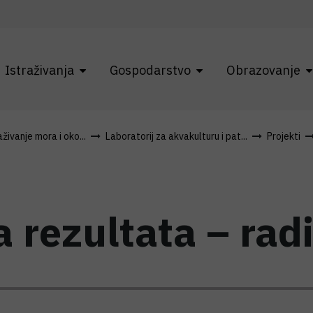
Istraživanja
Gospodarstvo
Obrazovanje
živanje mora i oko...
Laboratorij za akvakulturu i pat...
Projekti
 rezultata – rad