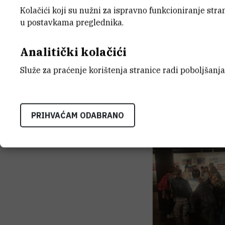
Kolačići koji su nužni za ispravno funkcioniranje str
u postavkama preglednika.
Analitički kolačići
Festival znanosti
(06.05.2022., Zagreb,
Služe za praćenje korištenja stranice radi poboljšanja
Doktorandica Karla Orlić je organizirala
pod nazivom „
Nevidljivi život školjkaša
“
PRIHVAĆAM ODABRANO