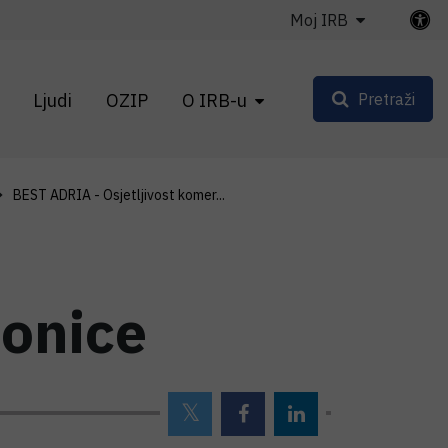
Moj IRB
Ljudi
OZIP
O IRB-u
Pretraži
BEST ADRIA - Osjetljivost komer...
ionice