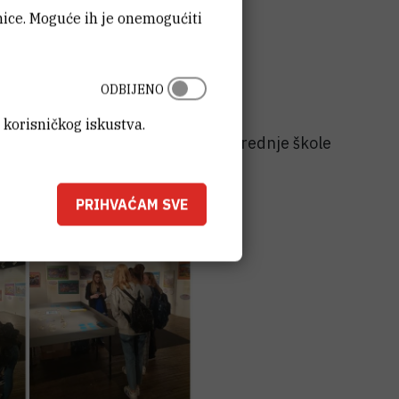
anice. Moguće ih je onemogućiti
ODBIJENO
 Hrvatska)
 korisničkog iskustva.
 i održala radionicu za osnovne i srednje škole
.
PRIHVAĆAM SVE