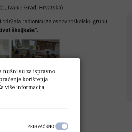
2., Ivanić-Grad, Hrvatska)
 i održala radionicu za osnovnoškolsku grupu
život školjkaša
“.
ća nužni su za ispravno
 praćenje korištenja
Za više informacija
PRIHVAĆENO