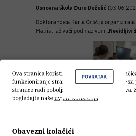
Osnovna škola Đure Deželić
(03.06.202
Doktorandica Karla Orlić je organizirala
Mali istraživači pod nazivom „
Nevidljivi 
Ova stranica koristi kolačiće. Neki od tih kolači
POVRATAK
funkcioniranje stranice, dok se drugi koriste za
stranice radi poboljšanja korisničkog iskustva. 
pogledajte naše
uvjete korištenja
.
Obavezni kolačići