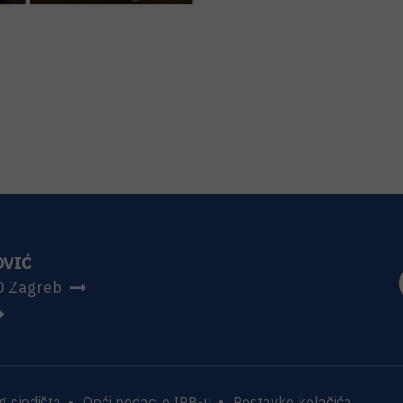
OVIĆ
0 Zagreb
 sjedišta
Opći podaci o IRB-u
Postavke kolačića