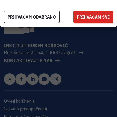
PRIHVAĆAM ODABRANO
PRIHVAĆAM SVE
INSTITUT RUĐER BOŠKOVIĆ
Bijenička cesta 54, 10000 Zagreb
KONTAKTIRAJTE NAS
Uvjeti korištenja
Izjava o pristupačnosti
Mapa mrežnog sjedišta