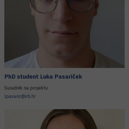
PhD student
Luka Pasariček
Suradnik na projektu
lpasaric@irb.hr