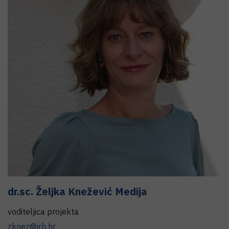
dr.sc.
Željka Knežević Medija
voditeljica projekta
zknez@irb.hr