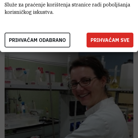
Služe za praćenje korištenja stranice radi poboljšanja
dr.sc.
Marija Majer
korisničkog iskustva.
suradnica na projektu
mmajer@irb.hr
PRIHVAĆAM ODABRANO
PRIHVAĆAM SVE