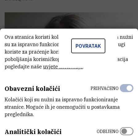
Ova stranica koristi kolačiće. Neki od tih kolačića nužni
su za ispravno funkcioniranje stranice, dok se drugi
POVRATAK
koriste za praćenje korištenja stranice radi
poboljšanja korisničkog iskustva. Za više informacija
pogledajte naše
uvjete korištenja
.
Obavezni kolačići
PRIHVAĆENO
Kolačići koji su nužni za ispravno funkcioniranje
stranice. Moguće ih je onemogućiti u postavkama
preglednika.
Analitički kolačići
ODBIJENO