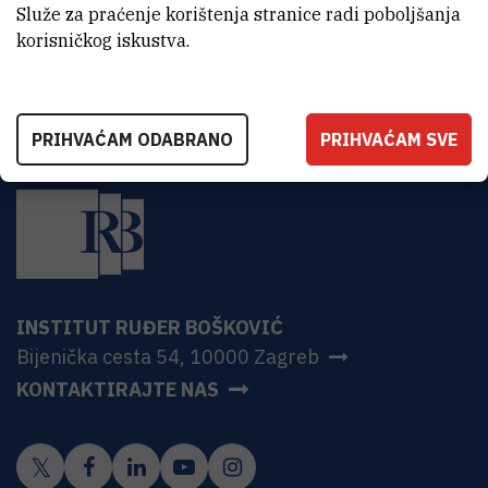
Služe za praćenje korištenja stranice radi poboljšanja
za pripremu uzoraka za PCR
korisničkog iskustva.
PRIHVAĆAM ODABRANO
PRIHVAĆAM SVE
INSTITUT RUĐER BOŠKOVIĆ
Bijenička cesta 54, 10000 Zagreb
KONTAKTIRAJTE NAS