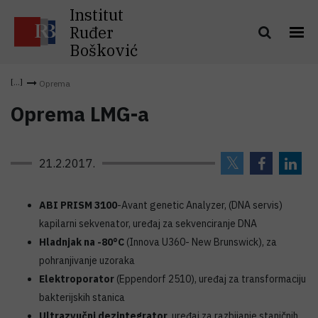
Institut
Ruđer
Bošković
Oprema
Oprema LMG-a
21.2.2017.
ABI PRISM 3100
-Avant genetic Analyzer, (DNA servis)
kapilarni sekvenator, uređaj za sekvenciranje DNA
Hladnjak na -80°C
(Innova U360- New Brunswick), za
pohranjivanje uzoraka
Elektroporator
(Eppendorf 2510), uređaj za transformaciju
bakterijskih stanica
Ultrazvučni dezintegrator
, uređaj za razbijanje staničnih