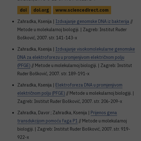
doi
doi.org
www.sciencedirect.com
Zahradka, Ksenija |
Izdvajanje genomske DNA iz bakterija
//
Metode u molekularnoj biologiji. | Zagreb: Institut Ruđer
Bošković, 2007. str. 141-143-x
Zahradka, Ksenija |
Izdvajanje visokomolekularne genomske
DNA za elektroforezu u promjenjivom električnom polju
(PFGE)
// Metode u molekularnoj biologiji. | Zagreb: Institut
Ruđer Bošković, 2007. str. 189-191-x
Zahradka, Ksenija |
Elektroforeza DNA u promjenjivom
električnom polju (PFGE)
// Metode u molekularnoj biologiji. |
Zagreb: Institut Ruđer Bošković, 2007. str. 206-209-x
Zahradka, Davor ; Zahradka, Ksenija |
Prijenos gena
transdukcijom pomoću faga P1
// Metode u molekularnoj
biologiji. | Zagreb: Institut Ruđer Bošković, 2007. str. 919-
922-x