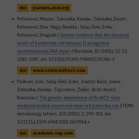
doi
journals.asm.org
Petranović, Mirjana ; Zahradka, Ksenija ; Zahradka, Davor ;
Petranović, Dina ; Nagy, Biserka ; Salaj-Šmic, Erika ;
Petranović, Dragutin |
Genetic evidence that the elevated
levels of Escherichia coli helicase II antagonize
recombinational DNA repair
// Biochimie, 83 (2001), 11-12;
1041-1047. doi: 10.1016/S0300-9084(01)01346-3
doi
www.sciencedirect.com
Paškvan, Ivan ; Salaj-Šmic, Erika ; Ivančić-Baće, Ivana ;
Zahradka, Ksenija ; Trgovčević, Željko ; Brčić-Kostić,
Krunoslav |
The genetic dependence of RecBCD-Gam
mediated double strand end repair in Escherichia coli
// FEMS
microbiology letters, 205 (2001), 2; 299-303. doi:
10.1111/j.1574-6968.2001.tb10964.x
doi
academic.oup.com