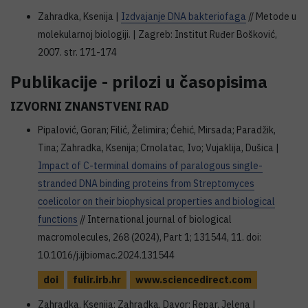
Zahradka, Ksenija |
Izdvajanje DNA bakteriofaga
// Metode u
molekularnoj biologiji. | Zagreb: Institut Ruđer Bošković,
2007. str. 171-174
Publikacije - prilozi u časopisima
IZVORNI ZNANSTVENI RAD
Pipalović, Goran; Filić, Želimira; Ćehić, Mirsada; Paradžik,
Tina; Zahradka, Ksenija; Crnolatac, Ivo; Vujaklija, Dušica |
Impact of C-terminal domains of paralogous single-
stranded DNA binding proteins from Streptomyces
coelicolor on their biophysical properties and biological
functions
// International journal of biological
macromolecules, 268 (2024), Part 1; 131544, 11. doi:
10.1016/j.ijbiomac.2024.131544
doi
fulir.irb.hr
www.sciencedirect.com
Zahradka, Ksenija; Zahradka, Davor; Repar, Jelena |