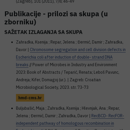
(Zagreb), 101 (2011), 7/8; 46-49
Publikacije - prilozi sa skupa (u
zborniku)
SAŽETAK IZLAGANJA SA SKUPA
Zahradka, Ksenija ; Repar, Jelena ; Đermić, Damir ; Zahradka,
Davor |
Chromosome segregation and cell division defects in
Escherichia coli after induction of double- strand DNA
breaks
// Power of Microbes in Industry and Environment
2023: Book of Abstracts / Teparić, Renata; Leboš Pavunc,
Andreja; Kifer, Domagoj (ur.). | Zagreb: Croatian
Microbiological Society, 2023. str. 73-73
hmd-cms.hr
Buljubašić, Maja ; Zahradka, Ksenija ; Hlevnjak, Ana ; Repar,
Jelena ; Đermić, Damir ; Zahradka, Davor |
RecBCD- RecFOR-
independent pathway of homologous recombination in