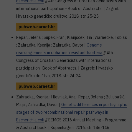
Escherichia coli
// 4th Congress of Croatian Geneticists with
international participation - Book of Abstracts. | Zagreb:
Hrvatsko genetičko društvo, 2018. str. 25-25
pubweb.carnet.hr
Repar, Jelena ; Supek, Fran ; Klanjscek, Tin ; Warnecke, Tobias
; Zahradka, Ksenija ; Zahradka, Davor |
Genome
rearrangements in radiation-resistant bacteria
// 4th
Congress of Croatian Geneticists with international
participation : Book of Abstracts. | Zagreb: Hrvatsko
genetičko društvo, 2018. str. 24-24
pubweb.carnet.hr
Zahradka, Ksenija ; Hlevnjak, Ana ; Repar, Jelena ; Buljubašić,
Maja ; Zahradka, Davor |
Genetic differences in postsynaptic
stages of two recombinational repair pathways in
Escherichia coli
// EEMGS 2016 Annual Meeting - Programme
& Abstract book. | Kopenhagen, 2016. str. 146-146