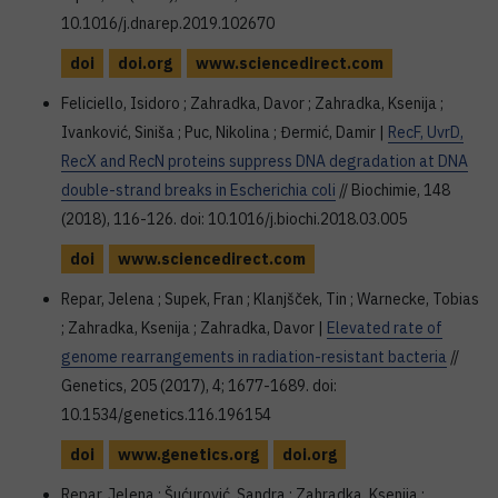
10.1016/j.dnarep.2019.102670
doi
doi.org
www.sciencedirect.com
Feliciello, Isidoro ; Zahradka, Davor ; Zahradka, Ksenija ;
Ivanković, Siniša ; Puc, Nikolina ; Đermić, Damir |
RecF, UvrD,
RecX and RecN proteins suppress DNA degradation at DNA
double-strand breaks in Escherichia coli
// Biochimie, 148
(2018), 116-126. doi: 10.1016/j.biochi.2018.03.005
doi
www.sciencedirect.com
Repar, Jelena ; Supek, Fran ; Klanjšček, Tin ; Warnecke, Tobias
; Zahradka, Ksenija ; Zahradka, Davor |
Elevated rate of
genome rearrangements in radiation-resistant bacteria
//
Genetics, 205 (2017), 4; 1677-1689. doi:
10.1534/genetics.116.196154
doi
www.genetics.org
doi.org
Repar, Jelena ; Šućurović, Sandra ; Zahradka, Ksenija ;