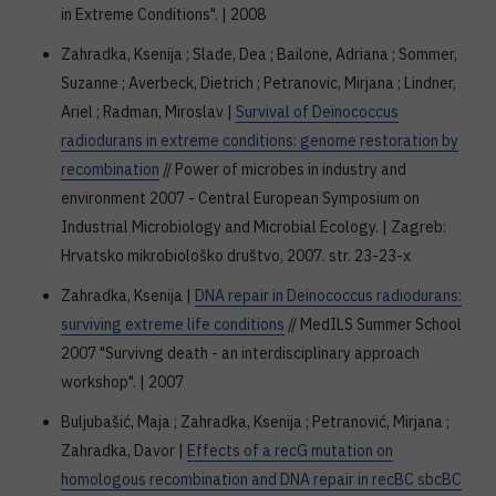
in Extreme Conditions". | 2008
Zahradka, Ksenija ; Slade, Dea ; Bailone, Adriana ; Sommer,
Suzanne ; Averbeck, Dietrich ; Petranovic, Mirjana ; Lindner,
Ariel ; Radman, Miroslav |
Survival of Deinococcus
radiodurans in extreme conditions: genome restoration by
recombination
// Power of microbes in industry and
environment 2007 - Central European Symposium on
Industrial Microbiology and Microbial Ecology. | Zagreb:
Hrvatsko mikrobiološko društvo, 2007. str. 23-23-x
Zahradka, Ksenija |
DNA repair in Deinococcus radiodurans:
surviving extreme life conditions
// MedILS Summer School
2007 "Survivng death - an interdisciplinary approach
workshop". | 2007
Buljubašić, Maja ; Zahradka, Ksenija ; Petranović, Mirjana ;
Zahradka, Davor |
Effects of a recG mutation on
homologous recombination and DNA repair in recBC sbcBC