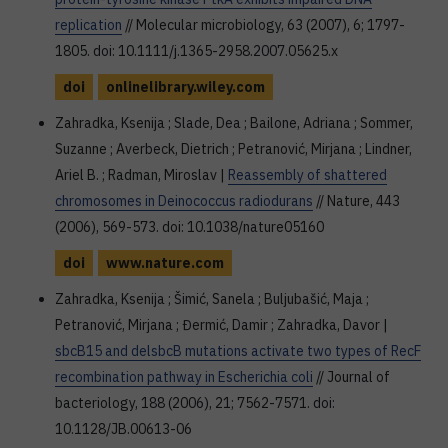
replication
// Molecular microbiology, 63 (2007), 6; 1797-
1805. doi: 10.1111/j.1365-2958.2007.05625.x
doi
onlinelibrary.wiley.com
Zahradka, Ksenija ; Slade, Dea ; Bailone, Adriana ; Sommer,
Suzanne ; Averbeck, Dietrich ; Petranović, Mirjana ; Lindner,
Ariel B. ; Radman, Miroslav |
Reassembly of shattered
chromosomes in Deinococcus radiodurans
// Nature, 443
(2006), 569-573. doi: 10.1038/nature05160
doi
www.nature.com
Zahradka, Ksenija ; Šimić, Sanela ; Buljubašić, Maja ;
Petranović, Mirjana ; Đermić, Damir ; Zahradka, Davor |
sbcB15 and delsbcB mutations activate two types of RecF
recombination pathway in Escherichia coli
// Journal of
bacteriology, 188 (2006), 21; 7562-7571. doi:
10.1128/JB.00613-06