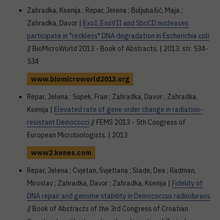
Zahradka, Ksenija ; Repar, Jelena ; Buljubašić, Maja ;
Zahradka, Davor |
ExoI, ExoVII and SbcCD nucleases
participate in "reckless" DNA degradation in Escherichia coli
// BioMicroWorld 2013 - Book of Abstracts. | 2013. str. 534-
534
www.biomicroworld2013.org
Repar, Jelena ; Supek, Fran ; Zahradka, Davor ; Zahradka,
Ksenija |
Elevated rate of gene order change in radiation-
resistant Deinococci
// FEMS 2013 - 5th Congress of
European Microbiologists. | 2013
www2.kenes.com
Repar, Jelena ; Cvjetan, Svjetlana ; Slade, Dea ; Radman,
Miroslav ; Zahradka, Davor ; Zahradka, Ksenija |
Fidelity of
DNA repair and genome stability in Deinococcus radiodurans
// Book of Abstracts of the 3rd Congress of Croatian