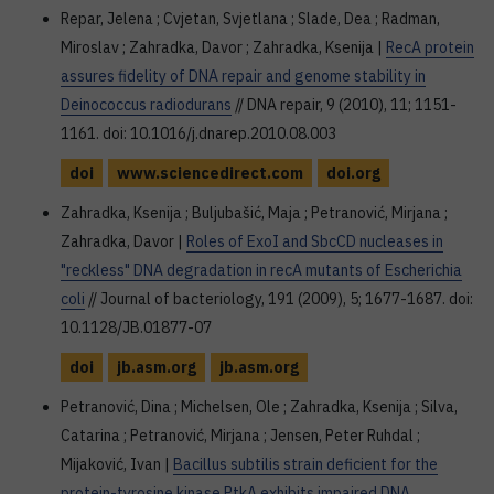
Repar, Jelena ; Cvjetan, Svjetlana ; Slade, Dea ; Radman,
Miroslav ; Zahradka, Davor ; Zahradka, Ksenija |
RecA protein
assures fidelity of DNA repair and genome stability in
Deinococcus radiodurans
// DNA repair, 9 (2010), 11; 1151-
1161. doi: 10.1016/j.dnarep.2010.08.003
doi
www.sciencedirect.com
doi.org
Zahradka, Ksenija ; Buljubašić, Maja ; Petranović, Mirjana ;
Zahradka, Davor |
Roles of ExoI and SbcCD nucleases in
"reckless" DNA degradation in recA mutants of Escherichia
coli
// Journal of bacteriology, 191 (2009), 5; 1677-1687. doi:
10.1128/JB.01877-07
doi
jb.asm.org
jb.asm.org
Petranović, Dina ; Michelsen, Ole ; Zahradka, Ksenija ; Silva,
Catarina ; Petranović, Mirjana ; Jensen, Peter Ruhdal ;
Mijaković, Ivan |
Bacillus subtilis strain deficient for the
protein-tyrosine kinase PtkA exhibits impaired DNA