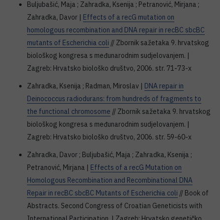
Buljubašić, Maja ; Zahradka, Ksenija ; Petranović, Mirjana ;
Zahradka, Davor |
Effects of a recG mutation on
homologous recombination and DNA repair in recBC sbcBC
mutants of Escherichia coli
// Zbornik sažetaka 9. hrvatskog
biološkog kongresa s međunarodnim sudjelovanjem. |
Zagreb: Hrvatsko biološko društvo, 2006. str. 71-73-x
Zahradka, Ksenija ; Radman, Miroslav |
DNA repair in
Deinococcus radiodurans: from hundreds of fragments to
the functional chromosome
// Zbornik sažetaka 9. hrvatskog
biološkog kongresa s međunarodnim sudjelovanjem. |
Zagreb: Hrvatsko biološko društvo, 2006. str. 59-60-x
Zahradka, Davor ; Buljubašić, Maja ; Zahradka, Ksenija ;
Petranović, Mirjana |
Effects of a recG Mutation on
Homologous Recombination and Recombinational DNA
Repair in recBC sbcBC Mutants of Escherichia coli
// Book of
Abstracts. Second Congress of Croatian Geneticists with
International Participation. | Zagreb: Hrvatsko genetičko