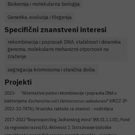
Biokemija i molekularna biologija
Genetika, evolucija i filogenija
Specifični znanstveni interesi
rekombinacija i popravak DNA, stabilnost i dinamika
genoma, molekularni mehanizmi otpornosti na
zračenje
segregacija kromosoma i stanična dioba
Projekti
2023- "Alternativni putevi rekombinacije i popravka DNA u
bakterijama
Escherichia coli
i
Deinococcus radiodurans
" (HRZZ-IP-
2022-10-7476), Hrvatska zaklada za znanost - voditeljica
2017-2022 "Bioprospecting Jadranskog mora" (KK.01.1.1.01), Fond
za regionalni razvoj EU, Aktivnost 1: Istraživanje biološke