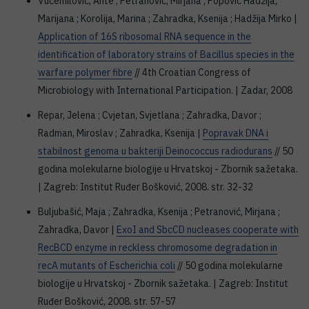
Vučemilović, Ante ; Petranović, Mirjana ; Popović Hadžija,
Marijana ; Korolija, Marina ; Zahradka, Ksenija ; Hadžija Mirko |
Application of 16S ribosomal RNA sequence in the
identification of laboratory strains of Bacillus species in the
warfare polymer fibre
// 4th Croatian Congress of
Microbiology with International Participation. | Zadar, 2008
Repar, Jelena ; Cvjetan, Svjetlana ; Zahradka, Davor ;
Radman, Miroslav ; Zahradka, Ksenija |
Popravak DNA i
stabilnost genoma u bakteriji Deinococcus radiodurans
// 50
godina molekularne biologije u Hrvatskoj - Zbornik sažetaka.
| Zagreb: Institut Ruđer Bošković, 2008. str. 32-32
Buljubašić, Maja ; Zahradka, Ksenija ; Petranović, Mirjana ;
Zahradka, Davor |
ExoI and SbcCD nucleases cooperate with
RecBCD enzyme in reckless chromosome degradation in
recA mutants of Escherichia coli
// 50 godina molekularne
biologije u Hrvatskoj - Zbornik sažetaka. | Zagreb: Institut
Ruđer Bošković, 2008. str. 57-57