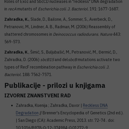
Roles of ExoI and SbcCD nucleases in "reckless" DNA degradation
in
recA
mutants of
Escherichia coli
.
J. Bacteriol.
191: 1677-1687.
Zahradka, K.
, Slade, D., Bailone, A., Sommer, S., Averbeck, D.,
Petranovic, M., Lindner, A. B., Radman, M. (2006) Reassembly of
shattered chromosomes in
Deinococcus radiodurans
.
Nature
443:
569-573.
Zahradka, K
., Šimić, S., Buljubašić, M., Petranović, M., Đermić, D.,
Zahradka, D. (2006)
sbcB15
and del
sbcB
mutations activate two
types of RecF recombination pathway in
Escherichia coli
.
J.
Bacteriol.
188: 7562-7571.
Publikacije - prilozi u knjigama
IZVORNI ZNANSTVENI RAD
Zahradka, Ksenija ; Zahradka, Davor |
Reckless DNA
Degradation
// Brenner's Encyclopedia of Genetics (2nd ed.).
| San Diego (CA): Academic Press, 2013. str. 72-74 . doi:
10.1016/B978-0-12-374984-0.01272-9