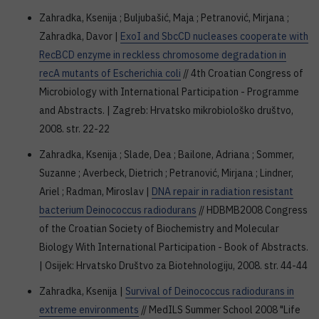
Zahradka, Ksenija ; Buljubašić, Maja ; Petranović, Mirjana ;
Zahradka, Davor |
ExoI and SbcCD nucleases cooperate with
RecBCD enzyme in reckless chromosome degradation in
recA mutants of Escherichia coli
// 4th Croatian Congress of
Microbiology with International Participation - Programme
and Abstracts. | Zagreb: Hrvatsko mikrobiološko društvo,
2008. str. 22-22
Zahradka, Ksenija ; Slade, Dea ; Bailone, Adriana ; Sommer,
Suzanne ; Averbeck, Dietrich ; Petranović, Mirjana ; Lindner,
Ariel ; Radman, Miroslav |
DNA repair in radiation resistant
bacterium Deinococcus radiodurans
// HDBMB2008 Congress
of the Croatian Society of Biochemistry and Molecular
Biology With International Participation - Book of Abstracts.
| Osijek: Hrvatsko Društvo za Biotehnologiju, 2008. str. 44-44
Zahradka, Ksenija |
Survival of Deinococcus radiodurans in
extreme environments
// MedILS Summer School 2008 "Life