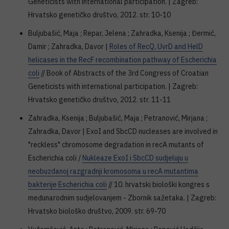
Geneticists with international participation. | Zagreb:
Hrvatsko genetičko društvo, 2012. str. 10-10
Buljubašić, Maja ; Repar, Jelena ; Zahradka, Ksenija ; Đermić,
Damir ; Zahradka, Davor |
Roles of RecQ, UvrD and HelD
helicases in the RecF recombination pathway of Escherichia
coli
// Book of Abstracts of the 3rd Congress of Croatian
Geneticists with international participation. | Zagreb:
Hrvatsko genetičko društvo, 2012. str. 11-11
Zahradka, Ksenija ; Buljubašić, Maja ; Petranović, Mirjana ;
Zahradka, Davor | ExoI and SbcCD nucleases are involved in
"reckless" chromosome degradation in recA mutants of
Escherichia coli /
Nukleaze ExoI i SbcCD sudjeluju u
neobuzdanoj razgradnji kromosoma u recA mutantima
bakterije Escherichia coli
// 10. hrvatski biološki kongres s
međunarodnim sudjelovanjem - Zbornik sažetaka. | Zagreb:
Hrvatsko biološko društvo, 2009. str. 69-70