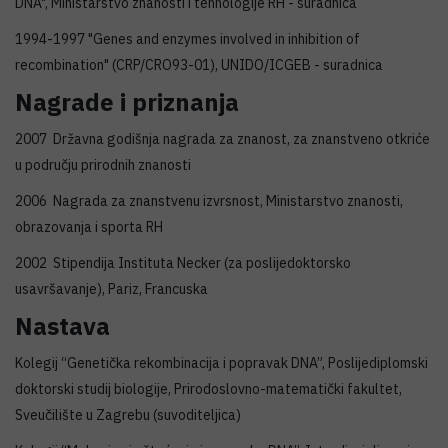
DNA", Ministarstvo znanosti i tehnologije RH - suradnica
1994-1997 "Genes and enzymes involved in inhibition of
recombination" (CRP/CRO93-01), UNIDO/ICGEB - suradnica
Nagrade i priznanja
2007 Državna godišnja nagrada za znanost, za znanstveno otkriće
u području prirodnih znanosti
2006 Nagrada za znanstvenu izvrsnost, Ministarstvo znanosti,
obrazovanja i sporta RH
2002 Stipendija Instituta Necker (za poslijedoktorsko
usavršavanje), Pariz, Francuska
Nastava
Kolegij “Genetička rekombinacija i popravak DNA”, Poslijediplomski
doktorski studij biologije, Prirodoslovno-matematički fakultet,
Sveučilište u Zagrebu (suvoditeljica)