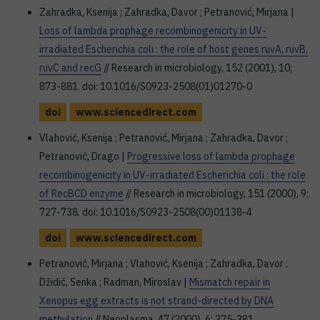
Zahradka, Ksenija ; Zahradka, Davor ; Petranović, Mirjana |
Loss of lambda prophage recombinogenicity in UV-
irradiated Escherichia coli : the role of host genes ruvA, ruvB,
ruvC and recG
// Research in microbiology, 152 (2001), 10;
873-881. doi: 10.1016/S0923-2508(01)01270-0
doi
www.sciencedirect.com
Vlahović, Ksenija ; Petranović, Mirjana ; Zahradka, Davor ;
Petranović, Drago |
Progressive loss of lambda prophage
recombinogenicity in UV-irradiated Escherichia coli : the role
of RecBCD enzyme
// Research in microbiology, 151 (2000), 9;
727-738. doi: 10.1016/S0923-2508(00)01138-4
doi
www.sciencedirect.com
Petranović, Mirjana ; Vlahović, Ksenija ; Zahradka, Davor ;
Džidić, Senka ; Radman, Miroslav |
Mismatch repair in
Xenopus egg extracts is not strand-directed by DNA
methylation
// Neoplasma, 47 (2000), 6; 375-381