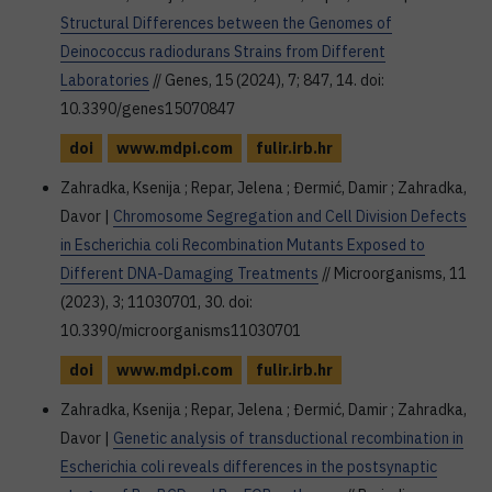
Structural Differences between the Genomes of
Deinococcus radiodurans Strains from Different
Laboratories
// Genes, 15 (2024), 7; 847, 14. doi:
10.3390/genes15070847
doi
www.mdpi.com
fulir.irb.hr
Zahradka, Ksenija ; Repar, Jelena ; Đermić, Damir ; Zahradka,
Davor |
Chromosome Segregation and Cell Division Defects
in Escherichia coli Recombination Mutants Exposed to
Different DNA-Damaging Treatments
// Microorganisms, 11
(2023), 3; 11030701, 30. doi:
10.3390/microorganisms11030701
doi
www.mdpi.com
fulir.irb.hr
Zahradka, Ksenija ; Repar, Jelena ; Đermić, Damir ; Zahradka,
Davor |
Genetic analysis of transductional recombination in
Escherichia coli reveals differences in the postsynaptic