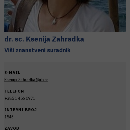
dr. sc.
Ksenija
Zahradka
Viši znanstveni suradnik
E-MAIL
Ksenija.Zahradka@irb.hr
TELEFON
+385 1 456 0971
INTERNI BROJ
1546
ZAVOD