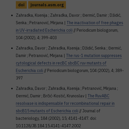
doi
journals.asm.org
Zahradka, Ksenija ; Zahradka, Davor ; Đermić, Damir ; Džidić,
Senka ; Petranović, Mirjana |
The inactivation of free phages
in UV-irradiated Escherichia coli
// Periodicum biologorum,
104 (2002), 4; 399-403
Zahradka, Davor ; Zahradka, Ksenija ; Džidić, Senka ; Đermić,
Damir ; Petranović, Mirjana |
The rus-1 mutation suppresses
cytological defects in recBC sbcBC ruv mutants of
Escherichia coli
// Periodicum biologorum, 104 (2002), 4; 389-
397
Zahradka, Davor ; Zahradka, Ksenija ; Petranović, Mirjana ;
Đermić, Damir ; Brčić-Kostić, Krunoslav |
The RuvABC
resolvase is indispensable for recombinational repair in
sbcB15 mutants of Escherichia coli
// Journal of
bacteriology, 184 (2002), 15; 4141-4147. doi:
10.1128/JB.184.15.4141-4147.2002