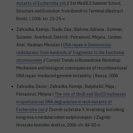
mutants of Escherichia coli
// 1st MedILS Summer School,
Structure and Evolution: from Bench to Terminal (Abstract
Book). | 2006. str. 25-25-x
Zahradka, Ksenija ; Slade, Dea ; Bailone, Adriana ; Sommer,
Suzanne ; Averbeck, Dietrich ; Petranović, Mirjana ; Lindner,
Ariel ; Radman, Miroslav |
DNA repair in Deinococcus
radiodurans: from hundreds of fragments to the functional
chromosomes
// Current Trends in Biomedicine Workshop:
Mechanism and biological consequences of recombinational
DNA repair-mediated genome instability. | Baeza, 2006
Zahradka, Davor ; Zahradka, Ksenija ; Buljubašić, Maja ;
Petranović, Mirjana |
The role of SbcB and SbcCD nucleases
in spontaneous DNA degradation in recA mutants of
Escherichia coli
// Zbornik sažetaka 9. hrvatskog biološkog
kongresa s međunarodnim sudjelovanjem. | Zagreb:
Hrvatsko biološko društvo, 2006. str. 84-85-x