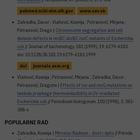
pubmed.ncbi.nlm.nih.gov
www.sav.sk
Zahradka, Davor ; Vlahović, Ksenija ; Petranović, Mirjana ;
Petranović, Drago |
Chromosome segregation and cell
division defects in recBC sbcBC ruvC mutants of Escherichia
coli
// Journal of bacteriology, 181 (1999), 19; 6179-6183.
doi: 10.1128/JB.181.19.6179-6183.1999
doi
journals.asm.org
Vlahović, Ksenija ; Petranović, Mirjana ; Zahradka, Davor ;
Petranović, Dragutin |
Effects of ruv and recG mutations on
lambda prophage thermoinducibility in UV-irradiated
Escherichia coli
// Periodicum biologorum, 100 (1998), 3; 383-
388-x
POPULARNI RAD
Zahradka, Ksenija |
Miroslav Radman - život i djelo
// Priroda