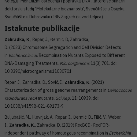
Kolegij “Mehanizmi oštećenja i popravka DNA”, Interdisciplinarni
doktorski studij "Molekularne bioznanosti", Sveučilište u Osijeku,
Sveučilište u Dubrovniku i IRB Zagreb (suvoditeljica)
Istaknute publikacije
Zahradka, K
.
, Repar, J., Đermić, D, Zahradka,
D. (2023) Chromosome Segregation and Cell Division Defects
in
Escherichia coli
Recombination Mutants Exposed to Different
DNA-Damaging Treatments.
Microorganisms
11(3):701. doi:
10.3390/microorganisms11030701
Repar, J., Zahradka, D., Sović, I.,
Zahradka, K
.
(2021)
Characterization of gross genome rearrangements in
Deinococcus
radiodurans recA
mutants.
Sci Rep.
11: 10939. doi:
10.1038/s41598-021-89173-9
Buljubašić, M., Hlevnjak, A., Repar, J., Đermić, D., Filić, V., Weber,
I.,
Zahradka, K.
, Zahradka, D. (2019) RecBCD- RecFOR-
independent pathway of homologous recombination in
Escherichia