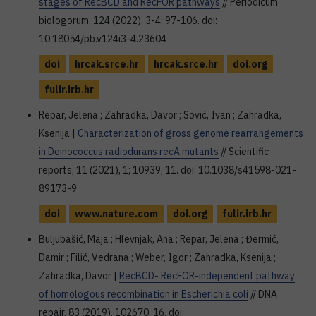
stages of RecBCD and RecFOR pathways
// Periodicum
biologorum, 124 (2022), 3-4; 97-106. doi:
10.18054/pb.v124i3-4.23604
doi
hrcak.srce.hr
hrcak.srce.hr
doi.org
fulir.irb.hr
Repar, Jelena ; Zahradka, Davor ; Sović, Ivan ; Zahradka,
Ksenija |
Characterization of gross genome rearrangements
in Deinococcus radiodurans recA mutants
// Scientific
reports, 11 (2021), 1; 10939, 11. doi: 10.1038/s41598-021-
89173-9
doi
www.nature.com
doi.org
fulir.irb.hr
Buljubašić, Maja ; Hlevnjak, Ana ; Repar, Jelena ; Đermić,
Damir ; Filić, Vedrana ; Weber, Igor ; Zahradka, Ksenija ;
Zahradka, Davor |
RecBCD- RecFOR-independent pathway
of homologous recombination in Escherichia coli
// DNA
repair, 83 (2019), 102670, 16. doi: