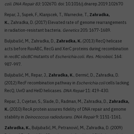
coli
.
DNA Repair 83:
102670. doi: 10.1016/j.dnarep.2019.102670
Repar, J., Supek, F., Klanjscek, T., Warnecke, T.,
Zahradka,
K.
, Zahradka, D. (2017) Elevated rate of genome rearrangements
in radiation-resistant bacteria.
Genetics
205: 1677-1689.
Buljubašić, M., Zahradka, D.,
Zahradka, K.
(2013) RecQ helicase
acts before RuvABC, RecG and XerC proteins during recombination
in
recBC sbcBC
mutants of
Escherichia coli. Res. Microbiol.
164:
987-997.
Buljubašić, M., Repar, J.,
Zahradka, K
., Đermić, D., Zahradka, D.
(2012) RecF recombination pathway in
Escherichia coli
cells lacking
RecQ, UvrD and HelD helicases.
DNA Repair
11: 419-430.
Repar, J., Cvjetan, S., Slade, D., Radman, M., Zahradka, D.,
Zahradka,
K.
(2010) RecA protein assures fidelity of DNA repair and genome
stability in
Deinococcus radiodurans
.
DNA Repair
9: 1151-1161.
Zahradka, K.
, Buljubašić, M., Petranović, M., Zahradka, D. (2009)