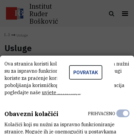
Institut
Ruđer
Bošković
Usluge
Usluge
Ova stranica koristi kolačiće. Neki od tih kolačića nužni
su za ispravno funkcioniranje stranice, dok se drugi
POVRATAK
koriste za praćenje korištenja stranice radi
poboljšanja korisničkog iskustva. Za više informacija
pogledajte naše
uvjete korištenja
.
Obavezni kolačići
PRIHVAĆENO
Kolačići koji su nužni za ispravno funkcioniranje
INSTITUT RUĐER BOŠKOVIĆ
stranice. Moguće ih je onemogućiti u postavkama