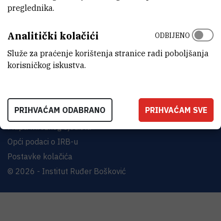
Bijenička cesta 54, 10000 Zagreb
preglednika.
KONTAKTIRAJTE NAS
Analitički kolačići
ODBIJENO
Služe za praćenje korištenja stranice radi poboljšanja
korisničkog iskustva.
Uvjeti korištenja
PRIHVAĆAM ODABRANO
PRIHVAĆAM SVE
Izjava o pristupačnosti
Mapa mrežnog sjedišta
Opći podaci o IRB-u
Postavke kolačića
© 2026 - Institut Ruđer Bošković