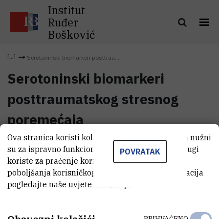
Institut
Ruđer
Bošković
Serotoninski biomarkeri posttrau...
Serotoninski biomarkeri
posttraumatskog stresnog
poremećaja
Ova stranica koristi kolačiće. Neki od tih kolačića nužni
Serotoninski biomarkeri
su za ispravno funkcioniranje stranice, dok se drugi
POVRATAK
posttraumatskog stresnog
(4,1 MB)
koriste za praćenje korištenja stranice radi
poremećaja
poboljšanja korisničkog iskustva. Za više informacija
pogledajte naše
uvjete korištenja
.
PRIHVAĆENO