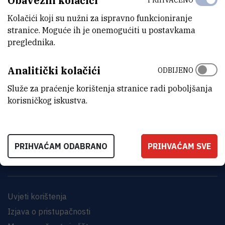
Obavezni kolačići
Kolačići koji su nužni za ispravno funkcioniranje
stranice. Moguće ih je onemogućiti u postavkama
preglednika.
Analitički kolačići
ODBIJENO
Služe za praćenje korištenja stranice radi poboljšanja
INSTITUT RUĐER BOŠKOVIĆ
korisničkog iskustva.
Bijenička cesta 54, 10000 Zagreb
KONTAKTIRAJTE NAS
PRIHVAĆAM ODABRANO
PRIHVAĆAM SVE
Uvjeti korištenja
Izjava o pristupačnosti