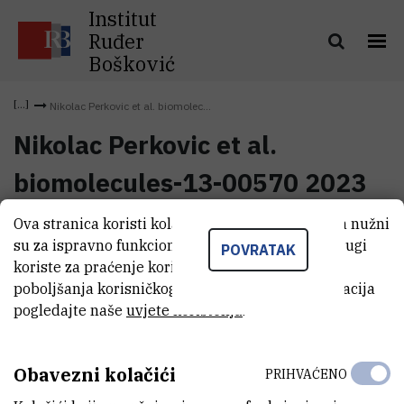
Institut
Ruđer
Bošković
Nikolac Perkovic et al. biomolec...
Nikolac Perkovic et al.
biomolecules-13-00570 2023
Ova stranica koristi kolačiće. Neki od tih kolačića nužni
Nikolac Perkovic et al.
su za ispravno funkcioniranje stranice, dok se drugi
(834,7 kB)
POVRATAK
biomolecules-13-00570 2023
koriste za praćenje korištenja stranice radi
poboljšanja korisničkog iskustva. Za više informacija
pogledajte naše
uvjete korištenja
.
Obavezni kolačići
PRIHVAĆENO