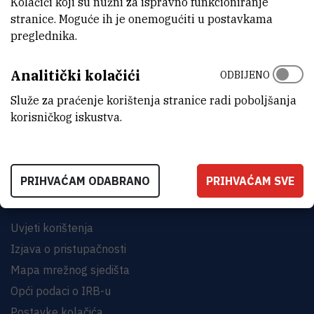
Kolačići koji su nužni za ispravno funkcioniranje
stranice. Moguće ih je onemogućiti u postavkama
preglednika.
Analitički kolačići
ODBIJENO
INSTITUT RUĐER BOŠKOVIĆ
Bijenička cesta 54, 10000 Zagreb
Služe za praćenje korištenja stranice radi poboljšanja
korisničkog iskustva.
KONTAKTIRAJTE NAS
PRIHVAĆAM ODABRANO
PRIHVAĆAM SVE
Uvjeti korištenja
Izjava o pristupačnosti
Mapa mrežnog sjedišta
Opći podaci o IRB-u
Postavke kolačića