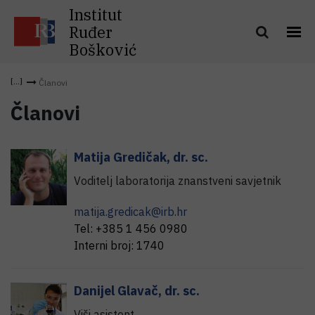
Institut
Ruđer
Bošković
Članovi
Članovi
Matija
Gredičak
,
dr. sc.
Voditelj laboratorija znanstveni savjetnik
matija.gredicak@irb.hr
Tel:
+385 1 456 0980
Interni broj:
1740
Danijel
Glavač
,
dr. sc.
Viši asistent