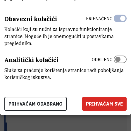
Ines
Bašić
Asistent
Obavezni kolačići
PRIHVAĆENO
ibasic@irb.hr
Kolačići koji su nužni za ispravno funkcioniranje
Interni broj:
1259
stranice. Moguće ih je onemogućiti u postavkama
preglednika.
Analitički kolačići
ODBIJENO
Služe za praćenje korištenja stranice radi poboljšanja
korisničkog iskustva.
ISTRAŽIVAČKI PROGRAMI
PRIHVAĆAM ODABRANO
PRIHVAĆAM SVE
Asimetrična kataliza