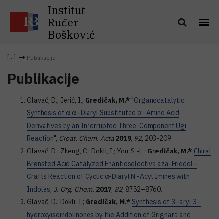
Institut
Ruđer
Bošković
Publikacije
Publikacije
Glavač, D.; Jerić, I.;
Gredičak, M.*
"
Organocatalytic
Synthesis of α,α–Diaryl Substituted α–Amino Acid
Derivatives by an Interrupted Three-Component Ugi
Reaction
",
Croat. Chem.
Acta
2019
,
92
, 203-209.
Glavač, D.; Zheng, C.; Dokli, I.; You, S.-L.;
Gredičak, M.*
Chiral
Brønsted Acid Catalyzed Enantioselective aza-Friedel–
Crafts Reaction of Cyclic α-Diaryl N -Acyl Imines with
Indoles
,
J. Org. Chem.
2017
,
82
, 8752–8760.
Glavač, D.; Dokli, I.;
Gredičak, M.*
Synthesis of 3–aryl 3–
hydroxyisoindolinones by the Addition of Grignard and