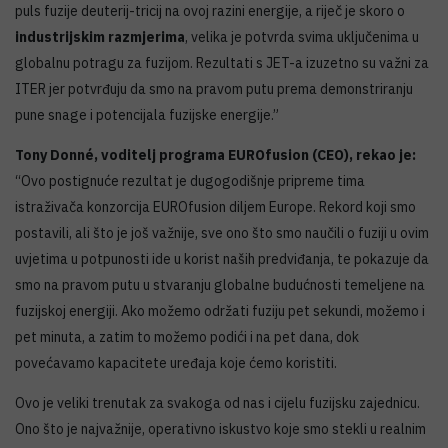
puls fuzije deuterij-tricij na ovoj razini energije, a riječ je skoro o
industrijskim razmjerima
, velika je potvrda svima uključenima u
globalnu potragu za fuzijom. Rezultati s JET-a izuzetno su važni za
ITER jer potvrđuju da smo na pravom putu prema demonstriranju
pune snage i potencijala fuzijske energije.”
Tony Donné, voditelj programa EUROfusion (CEO), rekao je:
“Ovo postignuće rezultat je dugogodišnje pripreme tima
istraživača konzorcija EUROfusion diljem Europe. Rekord koji smo
postavili, ali što je još važnije, sve ono što smo naučili o fuziji u ovim
uvjetima u potpunosti ide u korist naših predviđanja, te pokazuje da
smo na pravom putu u stvaranju globalne budućnosti temeljene na
fuzijskoj energiji. Ako možemo održati fuziju pet sekundi, možemo i
pet minuta, a zatim to možemo podići i na pet dana, dok
povećavamo kapacitete uređaja koje ćemo koristiti.
Ovo je veliki trenutak za svakoga od nas i cijelu fuzijsku zajednicu.
Ono što je najvažnije, operativno iskustvo koje smo stekli u realnim