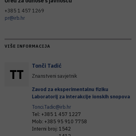
Ured za odnose s javnošću
+385 1 457 1269
pr@irb.hr
VIŠE INFORMACIJA
Tonči
Tadić
T
T
Znanstveni savjetnik
Zavod za eksperimentalnu fiziku
Laboratorij za interakcije ionskih snopova
Tonci.Tadic@irb.hr
Tel:
+385 1 457 1227
Mob:
+385 95 910 7758
Interni broj:
1542
1412