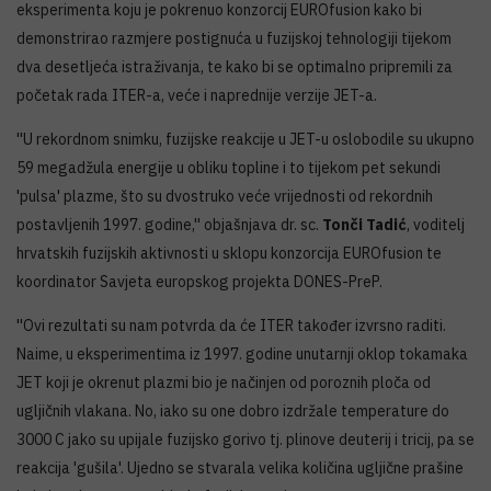
eksperimenta koju je pokrenuo konzorcij EUROfusion kako bi
demonstrirao razmjere postignuća u fuzijskoj tehnologiji tijekom
dva desetljeća istraživanja, te kako bi se optimalno pripremili za
početak rada ITER-a, veće i naprednije verzije JET-a.
''U rekordnom snimku, fuzijske reakcije u JET-u oslobodile su ukupno
59 megadžula energije u obliku topline i to tijekom pet sekundi
'pulsa' plazme, što su dvostruko veće vrijednosti od rekordnih
postavljenih 1997. godine,'' objašnjava dr. sc.
Tonči Tadić
, voditelj
hrvatskih fuzijskih aktivnosti u sklopu konzorcija EUROfusion te
koordinator Savjeta europskog projekta DONES-PreP.
''Ovi rezultati su nam potvrda da će ITER također izvrsno raditi.
Naime, u eksperimentima iz 1997. godine unutarnji oklop tokamaka
JET koji je okrenut plazmi bio je načinjen od poroznih ploča od
ugljičnih vlakana. No, iako su one dobro izdržale temperature do
3000 C jako su upijale fuzijsko gorivo tj. plinove deuterij i tricij, pa se
reakcija 'gušila'. Ujedno se stvarala velika količina ugljične prašine