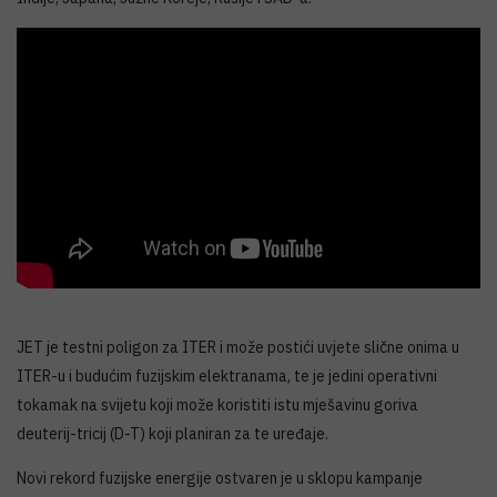
JET je testni poligon za ITER i može postići uvjete slične onima u
ITER-u i budućim fuzijskim elektranama, te je jedini operativni
tokamak na svijetu koji može koristiti istu mješavinu goriva
deuterij-tricij (D-T) koji planiran za te uređaje.
Novi rekord fuzijske energije ostvaren je u sklopu kampanje