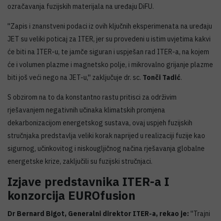
ozračavanja fuzijskih materijala na uređaju DiFU.
''Zapis i znanstveni podaci iz ovih ključnih eksperimenata na uređaju
JET su veliki poticaj za ITER, jer su provedeni u istim uvjetima kakvi
će biti na ITER-u, te jamče siguran i uspješan rad ITER-a, na kojem
će i volumen plazme i magnetsko polje, i mikrovalno grijanje plazme
biti još veći nego na JET-u,'' zaključuje dr. sc.
Tonči Tadić
.
S obzirom na to da konstantno rastu pritisci za održivim
rješavanjem negativnih učinaka klimatskih promjena
dekarbonizacijom energetskog sustava, ovaj uspjeh fuzijskih
stručnjaka predstavlja veliki korak naprijed u realizaciji fuzije kao
sigurnog, učinkovitog i niskougljičnog načina rješavanja globalne
energetske krize, zaključili su fuzijski stručnjaci.
Izjave predstavnika ITER-a I
konzorcija EUROfusion
Dr Bernard Bigot, Generalni direktor ITER-a, rekao je:
''Trajni