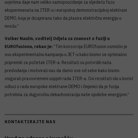
uvjetima daje nam veliko samopouzdanje za sljedeću fazu
eksperimenata na ITER-u i europskoj demonstracijskoj elektrani
DEMO, koja je dizajnirana tako da plasira električnu energiju u
mrežu.”
Volker Naulin, voditelj Odjela za znanost o fuziji u
EUROfusionu, rekao je:
“Tim konzorcija EUROfusion osmislio je
ovu eksperimentalnu kampanju u JET-u kako bismo se optimalno
pripremili za početak ITER-a. Rezultati su potvrdili naša
predviđanja i motivirali nas da damo sve od sebe kako bismo
osigurali pravovremeni uspjeh rada ITER-a. Ovi rezultati idu u korist
odluci o radu europske elektrane DEMO i činjenici da je fuzija
potrebna za dugoročnu dekarbonizaciju naše opskrbe energijom.”
KONTAKTIRAJTE NAS