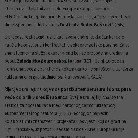
Rekord je ostvario tim od čak 4800 istraživača, stručnjaka,
studenata i djelatnika iz cijele Europe u sklopu konzorcija
EUROfusion, kojeg financira Europska komisija, a čiji su neizostavni
dio eksperimentalni fizičari s
Instituta Ruđer Bošković
(IRB).
U procesu realizacije fuzije kao izvora energije, ključan korak je
naučiti kako stvoriti i kontrolirati visokoenergetske plazme. Za to
znanstvenicima služe i eksperimenti koji se provode na uređajima
poput
Zajedničkog europskog torusa
(
JET
- Joint European
Torus), najvećeg operativnog tokamaka koji je smješten u Upravi za
nuklearnu energiju Ujedinjenog Kraljevstva (UKAEA).
Riječ je o uređaju na kojem se
postižu temperature i do 10 puta
veće od onih u središtu Sunca
. Ovaj je uređaj ključna ispitna
stanica za početak rada Međunarodnog termonuklearnog
eksperimentalnog reaktora (ITER), jednog od najvećih
kolaborativnih znanstvenih projekata u povijesti, koji se gradi na
jugu Francuske, uz potporu sedam članica - Kine, Europske unije,
Indije, Japana, Južne Koreje, Rusije i SAD-a.