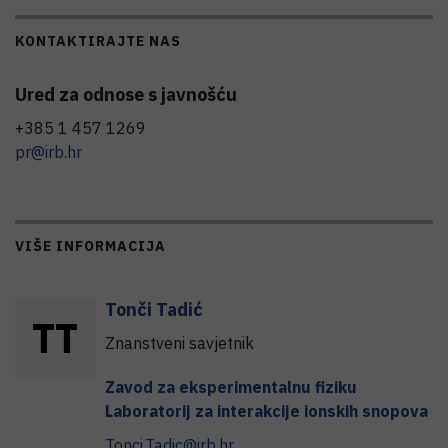
KONTAKTIRAJTE NAS
Ured za odnose s javnošću
+385 1 457 1269
pr@irb.hr
VIŠE INFORMACIJA
Tonči
Tadić
T
T
Znanstveni savjetnik
Zavod za eksperimentalnu fiziku
Laboratorij za interakcije ionskih snopova
Tonci.Tadic@irb.hr