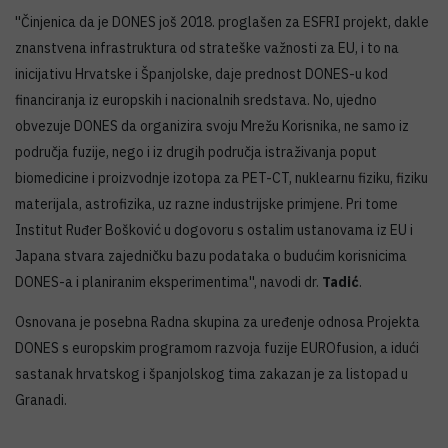
''Činjenica da je DONES još 2018. proglašen za ESFRI projekt, dakle
znanstvena infrastruktura od strateške važnosti za EU, i to na
inicijativu Hrvatske i Španjolske, daje prednost DONES-u kod
financiranja iz europskih i nacionalnih sredstava. No, ujedno
obvezuje DONES da organizira svoju Mrežu Korisnika, ne samo iz
područja fuzije, nego i iz drugih područja istraživanja poput
biomedicine i proizvodnje izotopa za PET-CT, nuklearnu fiziku, fiziku
materijala, astrofizika, uz razne industrijske primjene. Pri tome
Institut Ruđer Bošković u dogovoru s ostalim ustanovama iz EU i
Japana stvara zajedničku bazu podataka o budućim korisnicima
DONES-a i planiranim eksperimentima'', navodi dr.
Tadić
.
Osnovana je posebna Radna skupina za uređenje odnosa Projekta
DONES s europskim programom razvoja fuzije EUROfusion, a idući
sastanak hrvatskog i španjolskog tima zakazan je za listopad u
Granadi.