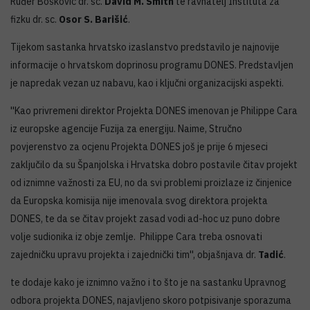
Ruđer Bošković dr. sc.
David M. Smith
te ravnatelj Instituta za
fizku dr. sc.
Osor S. Barišić
.
Tijekom sastanka hrvatsko izaslanstvo predstavilo je najnovije
informacije o hrvatskom doprinosu programu DONES. Predstavljen
je napredak vezan uz nabavu, kao i ključni organizacijski aspekti.
''Kao privremeni direktor Projekta DONES imenovan je Philippe Cara
iz europske agencije Fuzija za energiju. Naime, Stručno
povjerenstvo za ocjenu Projekta DONES još je prije 6 mjeseci
zaključilo da su Španjolska i Hrvatska dobro postavile čitav projekt
od iznimne važnosti za EU, no da svi problemi proizlaze iz činjenice
da Europska komisija nije imenovala svog direktora projekta
DONES, te da se čitav projekt zasad vodi ad-hoc uz puno dobre
volje sudionika iz obje zemlje. Philippe Cara treba osnovati
zajedničku upravu projekta i zajednički tim'', objašnjava dr.
Tadić
.
te dodaje kako je iznimno važno i to što je na sastanku Upravnog
odbora projekta DONES, najavljeno skoro potpisivanje sporazuma