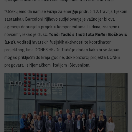
''Očekujemo da nam se Fuzija za energiju pridruži 12. travnja tijekom
sastanka u Barceloni. Njihovo sudjelovanje je važno jer bi ova
agencija doprinijela projektu komponentama, ljudima, znanjem i
novcem“, rekao je dr. sc.
Tonči Tadić s Instituta Ruđer Bošković
(IRB),
voditelj hrvatskih fuzijskih aktivnosti te koordinator
projektnog tima DONES.HR
.
Dr. Tadić je dodao kako bi se Japan
mogao priključiti do kraja godine, dok konzorcij projekta DONES
pregovara i s Njemačkom, Italijom i Slovenijom.