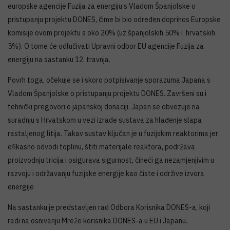
europske agencije Fuzija za energiju s Vladom Španjolske o
pristupanju projektu DONES, čime bi bio određen doprinos Europske
komisije ovom projektu s oko 20% (uz španjolskih 50% i hrvatskih
5%). O tome će odlučivati Upravni odbor EU agencije Fuzija za
energiju na sastanku 12. travnja.
Povrh toga, očekuje se i skoro potpisivanje sporazuma Japana s
Vladom Španjolske o pristupanju projektu DONES. Završeni su i
tehnički pregovori o japanskoj donaciji. Japan se obvezuje na
suradnju s Hrvatskom u vezi izrade sustava za hlađenje slapa
rastaljenog litija. Takav sustav ključan je u fuzijskim reaktorima jer
efikasno odvodi toplinu, štiti materijale reaktora, podržava
proizvodnju tricija i osigurava sigurnost, čineći ga nezamjenjivim u
razvoju i održavanju fuzijske energije kao čiste i održive izvora
energije
Na sastanku je predstavljen rad Odbora Korisnika DONES-a, koji
radi na osnivanju Mreže korisnika DONES-a u EU i Japanu.