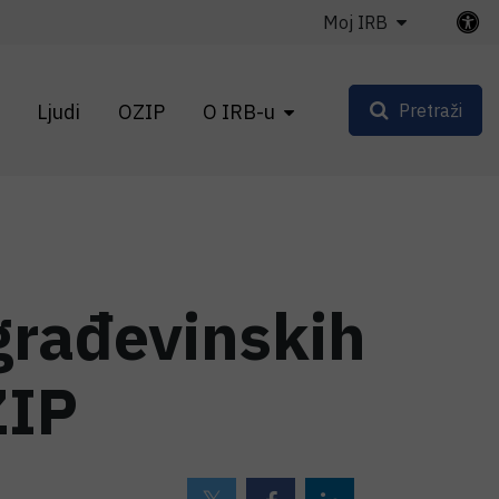
Moj IRB
Ljudi
OZIP
O IRB-u
Pretraži
građevinskih
ZIP