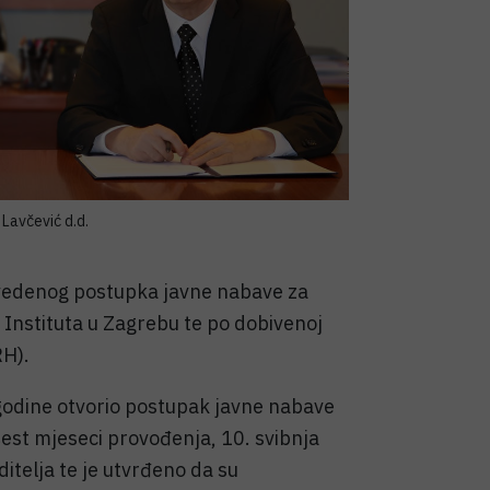
 Lavčević d.d.
vedenog postupka javne nabave za
 Instituta u Zagrebu te po dobivenoj
RH).
 godine otvorio postupak javne nabave
est mjeseci provođenja, 10. svibnja
telja te je utvrđeno da su