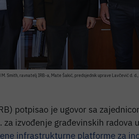
d M. Smith, ravnatelj IRB-a, Mate Šakić, predsjednik uprave Lavčević d. d., 
RB) potpisao je ugovor sa zajednico
.o. za izvođenje građevinskih radova 
ne infrastrukturne platforme za in