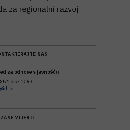
da za regionalni razvoj
ONTAKTIRAJTE NAS
ed za odnose s javnošću
85 1 457 1269
@irb.hr
EZANE VIJESTI