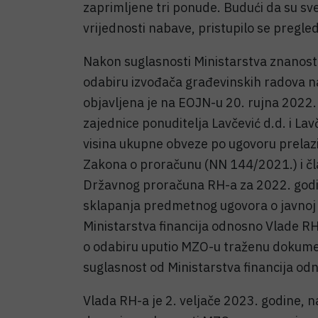
zaprimljene tri ponude. Budući da su sve
vrijednosti nabave, pristupilo se pregledu
Nakon suglasnosti Ministarstva znanost
odabiru izvođača građevinskih radova na
objavljena je na EOJN-u 20. rujna 2022
zajednice ponuditelja Lavčević d.d. i Lav
visina ukupne obveze po ugovoru prelazil
Zakona o proračunu (NN 144/2021.) i čl
Državnog proračuna RH-a za 2022. godinu
sklapanja predmetnog ugovora o javnoj 
Ministarstva financija odnosno Vlade RH
o odabiru uputio MZO-u traženu dokume
suglasnost od Ministarstva financija od
Vlada RH-a je 2. veljače 2023. godine, na