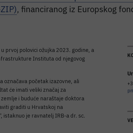
-ZIP)
, financiranog iz Europskog fon
u prvoj polovici ožujka 2023. godine, a
K
infrastrukture Instituta od njegovog
Ur
va označava početak izazovne, ali
+3
ltat će imati veliki značaj za
pr
zemlje i buduće naraštaje doktora
viti graditi u Hrvatskoj na
, istaknuo je ravnatelj IRB-a dr. sc.
V