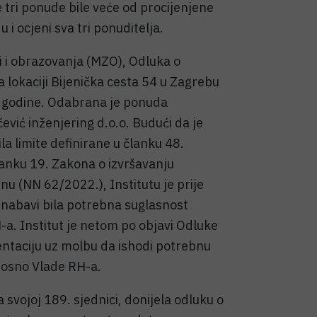
 tri ponude bile veće od procijenjene
 i ocjeni sva tri ponuditelja.
i i obrazovanja (MZO), Odluka o
 lokaciji Bijenička cesta 54 u Zagrebu
. godine. Odabrana je ponuda
čević inženjering d.o.o. Budući da je
a limite definirane u članku 48.
anku 19. Zakona o izvršavanju
 (NN 62/2022.), Institutu je prije
nabavi bila potrebna suglasnost
-a. Institut je netom po objavi Odluke
ntaciju uz molbu da ishodi potrebnu
nosno Vlade RH-a.
 svojoj 189. sjednici, donijela odluku o