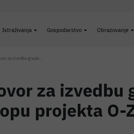
Istraživanja
Gospodarstvo
Obrazovanje
vor za izvedbu građe...
ovor za izvedbu 
lopu projekta O-