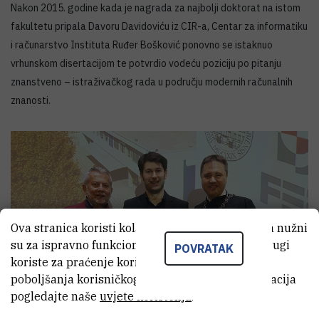
Nakon 2015. godine kada je nagrada za najbolji doktorat na istom
fakultetu pripala Davoru Davidoviću iz CIR-a, Centar za informatiku
i računarstvo Instituta Ruđer Bošković ponovno se istaknuo
vrhunskom disertacijom te potvrdio vodeću poziciju po pitanju
znanstveno – istraživačkog rada u području modernih računalnih
znanosti.
Ova stranica koristi kolačiće. Neki od tih kolačića nužni
su za ispravno funkcioniranje stranice, dok se drugi
POVRATAK
koriste za praćenje korištenja stranice radi
poboljšanja korisničkog iskustva. Za više informacija
pogledajte naše
uvjete korištenja
.