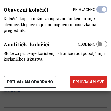
Obavezni kolačići
PRIHVAĆENO
Kolačići koji su nužni za ispravno funkcioniranje
stranice. Moguće ih je onemogućiti u postavkama
preglednika.
Analitički kolačići
ODBIJENO
Služe za praćenje korištenja stranice radi poboljšanja
korisničkog iskustva.
KONTAKTIRAJTE NAS
Ured za odnose s javnošću
PRIHVAĆAM ODABRANO
PRIHVAĆAM SVE
+385 1 457 1269
pr@irb.hr