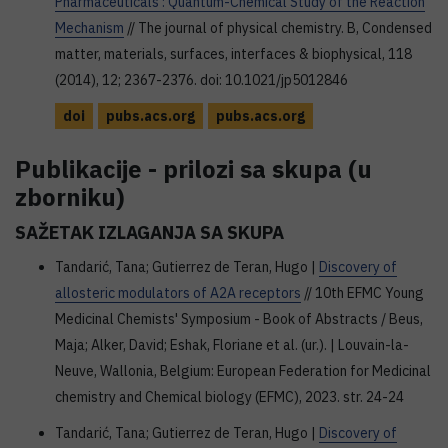
Pharmaceuticals : Quantum-Chemical Study of the Reaction
Mechanism
// The journal of physical chemistry. B, Condensed
matter, materials, surfaces, interfaces & biophysical, 118
(2014), 12; 2367-2376. doi: 10.1021/jp5012846
doi
pubs.acs.org
pubs.acs.org
Publikacije - prilozi sa skupa (u
zborniku)
SAŽETAK IZLAGANJA SA SKUPA
Tandarić, Tana; Gutierrez de Teran, Hugo |
Discovery of
allosteric modulators of A2A receptors
// 10th EFMC Young
Medicinal Chemists' Symposium - Book of Abstracts / Beus,
Maja; Alker, David; Eshak, Floriane et al. (ur.). | Louvain-la-
Neuve, Wallonia, Belgium: European Federation for Medicinal
chemistry and Chemical biology (EFMC), 2023. str. 24-24
Tandarić, Tana; Gutierrez de Teran, Hugo |
Discovery of