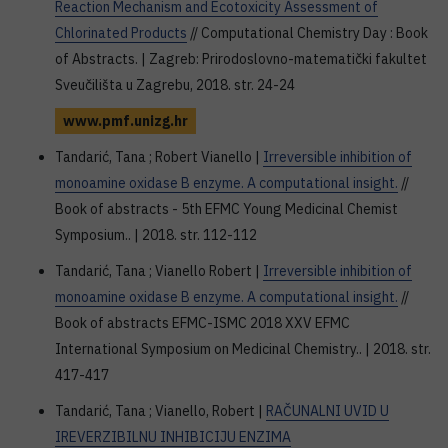
Reaction Mechanism and Ecotoxicity Assessment of
Chlorinated Products
// Computational Chemistry Day : Book
of Abstracts. | Zagreb: Prirodoslovno-matematički fakultet
Sveučilišta u Zagrebu, 2018. str. 24-24
www.pmf.unizg.hr
Tandarić, Tana ; Robert Vianello |
Irreversible inhibition of
monoamine oxidase B enzyme. A computational insight.
//
Book of abstracts - 5th EFMC Young Medicinal Chemist
Symposium.. | 2018. str. 112-112
Tandarić, Tana ; Vianello Robert |
Irreversible inhibition of
monoamine oxidase B enzyme. A computational insight.
//
Book of abstracts EFMC-ISMC 2018 XXV EFMC
International Symposium on Medicinal Chemistry.. | 2018. str.
417-417
Tandarić, Tana ; Vianello, Robert |
RAČUNALNI UVID U
IREVERZIBILNU INHIBICIJU ENZIMA