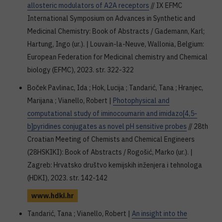
allosteric modulators of A2A receptors
// IX EFMC
International Symposium on Advances in Synthetic and
Medicinal Chemistry: Book of Abstracts / Gademann, Karl;
Hartung, Ingo (ur.). | Louvain-la-Neuve, Wallonia, Belgium:
European Federation for Medicinal chemistry and Chemical
biology (EFMC), 2023. str. 322-322
Boček Pavlinac, Ida ; Hok, Lucija ; Tandarić, Tana ; Hranjec,
Marijana ; Vianello, Robert |
Photophysical and
computational study of iminocoumarin and imidazo[4,5-
b]pyridines conjugates as novel pH sensitive probes
// 28th
Croatian Meeting of Chemists and Chemical Engineers
(28HSKIKI): Book of Abstracts / Rogošić, Marko (ur.). |
Zagreb: Hrvatsko društvo kemijskih inženjera i tehnologa
(HDKI), 2023. str. 142-142
www.hdki.hr
Tandarić, Tana ; Vianello, Robert |
An insight into the