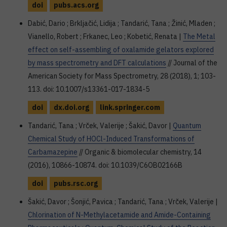
doi
pubs.acs.org
Dabić, Dario ; Brkljačić, Lidija ; Tandarić, Tana ; Žinić, Mladen ;
Vianello, Robert ; Frkanec, Leo ; Kobetić, Renata |
The Metal
effect on self-assembling of oxalamide gelators explored
by mass spectrometry and DFT calculations
// Journal of the
American Society for Mass Spectrometry, 28 (2018), 1; 103-
113. doi: 10.1007/s13361-017-1834-5
doi
dx.doi.org
link.springer.com
Tandarić, Tana ; Vrček, Valerije ; Šakić, Davor |
Quantum
Chemical Study of HOCl-Induced Transformations of
Carbamazepine
// Organic & biomolecular chemistry, 14
(2016), 10866-10874. doi: 10.1039/C6OB02166B
doi
pubs.rsc.org
Šakić, Davor ; Šonjić, Pavica ; Tandarić, Tana ; Vrček, Valerije |
Chlorination of N-Methylacetamide and Amide-Containing