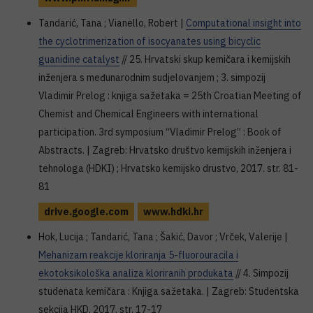
Tandarić, Tana ; Vianello, Robert |
Computational insight into
the cyclotrimerization of isocyanates using bicyclic
guanidine catalyst
// 25. Hrvatski skup kemičara i kemijskih
inženjera s međunarodnim sudjelovanjem ; 3. simpozij
Vladimir Prelog : knjiga sažetaka = 25th Croatian Meeting of
Chemist and Chemical Engineers with international
participation. 3rd symposium “Vladimir Prelog” : Book of
Abstracts. | Zagreb: Hrvatsko društvo kemijskih inženjera i
tehnologa (HDKI) ; Hrvatsko kemijsko drustvo, 2017. str. 81-
81
drive.google.com
www.hdki.hr
Hok, Lucija ; Tandarić, Tana ; Šakić, Davor ; Vrček, Valerije |
Mehanizam reakcije kloriranja 5-fluorouracila i
ekotoksikološka analiza kloriranih produkata
// 4. Simpozij
studenata kemičara : Knjiga sažetaka. | Zagreb: Studentska
sekcija HKD, 2017. str. 17-17