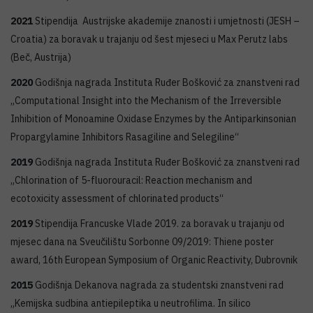
2021
Stipendija Austrijske akademije znanosti i umjetnosti (JESH –
Croatia) za boravak u trajanju od šest mjeseci u Max Perutz labs
(Beč, Austrija)
2020
Godišnja nagrada Instituta Ruđer Bošković za znanstveni rad
„Computational Insight into the Mechanism of the Irreversible
Inhibition of Monoamine Oxidase Enzymes by the Antiparkinsonian
Propargylamine Inhibitors Rasagiline and Selegiline“
2019
Godišnja nagrada Instituta Ruđer Bošković za znanstveni rad
„Chlorination of 5-fluorouracil: Reaction mechanism and
ecotoxicity assessment of chlorinated products“
2019
Stipendija Francuske Vlade 2019. za boravak u trajanju od
mjesec dana na Sveučilištu Sorbonne 09/2019: Thiene poster
award, 16th European Symposium of Organic Reactivity, Dubrovnik
2015
Godišnja Dekanova nagrada za studentski znanstveni rad
„Kemijska sudbina antiepileptika u neutrofilima. In silico