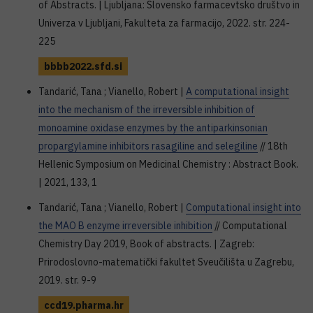
of Abstracts. | Ljubljana: Slovensko farmacevtsko društvo in
Univerza v Ljubljani, Fakulteta za farmacijo, 2022. str. 224-
225
bbbb2022.sfd.si
Tandarić, Tana ; Vianello, Robert |
A computational insight
into the mechanism of the irreversible inhibition of
monoamine oxidase enzymes by the antiparkinsonian
propargylamine inhibitors rasagiline and selegiline
// 18th
Hellenic Symposium on Medicinal Chemistry : Abstract Book.
| 2021, 133, 1
Tandarić, Tana ; Vianello, Robert |
Computational insight into
the MAO B enzyme irreversible inhibition
// Computational
Chemistry Day 2019, Book of abstracts. | Zagreb:
Prirodoslovno-matematički fakultet Sveučilišta u Zagrebu,
2019. str. 9-9
ccd19.pharma.hr