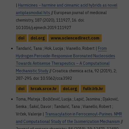
|
Harmicines − harmine and cinnamic acid hybrids as novel
antiplasmodial hits
// European journal of medicinal
chemistry, 187 (2020), 111927, 16. doi:
10.1016/j.ejmech.2019.111927
doi
doi.org
www.sciencedirect.com
Tandarić, Tana ; Hok, Lucija ; Vianello, Robert |
From
Hydrogen Peroxide-Responsive Boronated Nucleosides
Towards Antisense Therapeutics – A Computational
Mechanistic Study
// Croatica chemica acta, 92 (2019), 2;
287-295. doi: 10.5562/cca3592
doi
hrcak.srce.hr
doi.org
fulir.irb.hr
Toma, Mateja ; Božičević, Lucija ; Lapić, Jasmina ; Djaković,
Senka ; Šakić, Davor ; Tandarić, Tana ; Vianello, Robert ;
Vrček, Valerije |
Transacylation in Ferrocenoyl-Purines. NMR
and Computational Study of the Isomerization Mechanism
//