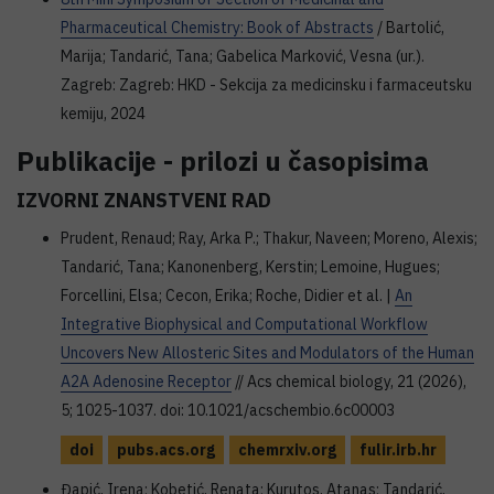
Pharmaceutical Chemistry: Book of Abstracts
/ Bartolić,
Marija; Tandarić, Tana; Gabelica Marković, Vesna (ur.).
Zagreb: Zagreb: HKD - Sekcija za medicinsku i farmaceutsku
kemiju, 2024
Publikacije - prilozi u časopisima
IZVORNI ZNANSTVENI RAD
Prudent, Renaud; Ray, Arka P.; Thakur, Naveen; Moreno, Alexis;
Tandarić, Tana; Kanonenberg, Kerstin; Lemoine, Hugues;
Forcellini, Elsa; Cecon, Erika; Roche, Didier et al. |
An
Integrative Biophysical and Computational Workflow
Uncovers New Allosteric Sites and Modulators of the Human
A2A Adenosine Receptor
// Acs chemical biology, 21 (2026),
5; 1025-1037. doi: 10.1021/acschembio.6c00003
doi
pubs.acs.org
chemrxiv.org
fulir.irb.hr
Đapić, Irena; Kobetić, Renata; Kurutos, Atanas; Tandarić,