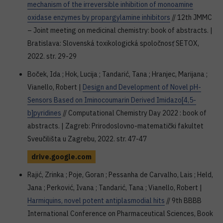
mechanism of the irreversible inhibition of monoamine
oxidase enzymes by propargylamine inhibitors
// 12th JMMC
– Joint meeting on medicinal chemistry: book of abstracts. |
Bratislava: Slovenská toxikologická spoločnosť SETOX,
2022. str. 29-29
Boček, Ida ; Hok, Lucija ; Tandarić, Tana ; Hranjec, Marijana ;
Vianello, Robert |
Design and Development of Novel pH-
Sensors Based on Iminocoumarin Derived Imidazo[4,5-
b]pyridines
// Computational Chemistry Day 2022 : book of
abstracts. | Zagreb: Prirodoslovno-matematički fakultet
Sveučilišta u Zagrebu, 2022. str. 47-47
drive.google.com
Rajić, Zrinka ; Poje, Goran ; Pessanha de Carvalho, Lais ; Held,
Jana ; Perković, Ivana ; Tandarić, Tana ; Vianello, Robert |
Harmiquins, novel potent antiplasmodial hits
// 9th BBBB
International Conference on Pharmaceutical Sciences, Book