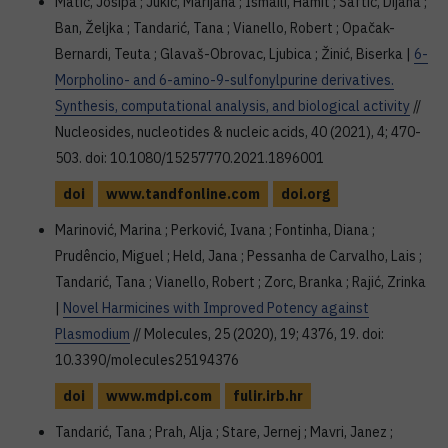
Matić, Josipa ; Jukić, Marijana ; Ismaili, Hamit ; Saftić, Dijana ;
Ban, Željka ; Tandarić, Tana ; Vianello, Robert ; Opačak-
Bernardi, Teuta ; Glavaš-Obrovac, Ljubica ; Žinić, Biserka |
6-
Morpholino- and 6-amino-9-sulfonylpurine derivatives.
Synthesis, computational analysis, and biological activity
//
Nucleosides, nucleotides & nucleic acids, 40 (2021), 4; 470-
503. doi: 10.1080/15257770.2021.1896001
doi
www.tandfonline.com
doi.org
Marinović, Marina ; Perković, Ivana ; Fontinha, Diana ;
Prudêncio, Miguel ; Held, Jana ; Pessanha de Carvalho, Lais ;
Tandarić, Tana ; Vianello, Robert ; Zorc, Branka ; Rajić, Zrinka
|
Novel Harmicines with Improved Potency against
Plasmodium
// Molecules, 25 (2020), 19; 4376, 19. doi:
10.3390/molecules25194376
doi
www.mdpi.com
fulir.irb.hr
Tandarić, Tana ; Prah, Alja ; Stare, Jernej ; Mavri, Janez ;