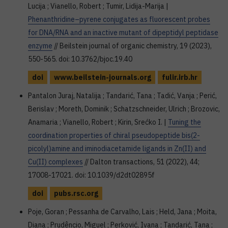
Lucija ; Vianello, Robert ; Tumir, Lidija-Marija |
Phenanthridine–pyrene conjugates as fluorescent probes
for DNA/RNA and an inactive mutant of dipeptidyl peptidase
enzyme
// Beilstein journal of organic chemistry, 19 (2023),
550-565. doi: 10.3762/bjoc.19.40
doi
www.beilstein-journals.org
fulir.irb.hr
Pantalon Juraj, Natalija ; Tandarić, Tana ; Tadić, Vanja ; Perić,
Berislav ; Moreth, Dominik ; Schatzschneider, Ulrich ; Brozovic,
Anamaria ; Vianello, Robert ; Kirin, Srećko I. |
Tuning the
coordination properties of chiral pseudopeptide bis(2-
picolyl)amine and iminodiacetamide ligands in Zn(II) and
Cu(II) complexes
// Dalton transactions, 51 (2022), 44;
17008-17021. doi: 10.1039/d2dt02895f
doi
pubs.rsc.org
Poje, Goran ; Pessanha de Carvalho, Lais ; Held, Jana ; Moita,
Diana ; Prudêncio, Miguel ; Perković, Ivana ; Tandarić, Tana ;