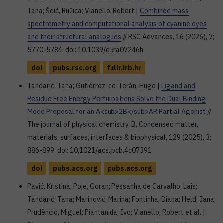
Tana; Šoić, Ružica; Vianello, Robert |
Combined mass
spectrometry and computational analysis of cyanine dyes
and their structural analogues
// RSC Advances, 16 (2026), 7;
5770-5784. doi: 10.1039/d5ra07246h
doi
pubs.rsc.org
fulir.irb.hr
Tandarić, Tana; Gutiérrez-de-Terán, Hugo |
Ligand and
Residue Free Energy Perturbations Solve the Dual Binding
Mode Proposal for an A<sub>2B</sub>AR Partial Agonist
//
The journal of physical chemistry. B, Condensed matter,
materials, surfaces, interfaces & biophysical, 129 (2025), 3;
886-899. doi: 10.1021/acs.jpcb.4c07391
doi
pubs.acs.org
pubs.acs.org
Pavić, Kristina; Poje, Goran; Pessanha de Carvalho, Lais;
Tandarić, Tana; Marinović, Marina; Fontinha, Diana; Held, Jana;
Prudêncio, Miguel; Piantanida, Ivo; Vianello, Robert et al. |