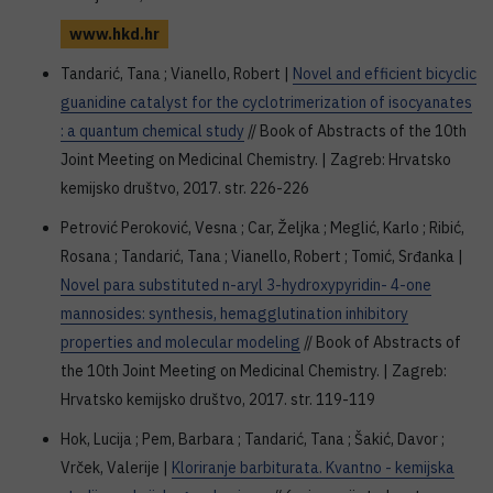
www.hkd.hr
Tandarić, Tana ; Vianello, Robert |
Novel and efficient bicyclic
guanidine catalyst for the cyclotrimerization of isocyanates
: a quantum chemical study
// Book of Abstracts of the 10th
Joint Meeting on Medicinal Chemistry. | Zagreb: Hrvatsko
kemijsko društvo, 2017. str. 226-226
Petrović Peroković, Vesna ; Car, Željka ; Meglić, Karlo ; Ribić,
Rosana ; Tandarić, Tana ; Vianello, Robert ; Tomić, Srđanka |
Novel para substituted n-aryl 3-hydroxypyridin- 4-one
mannosides: synthesis, hemagglutination inhibitory
properties and molecular modeling
// Book of Abstracts of
the 10th Joint Meeting on Medicinal Chemistry. | Zagreb:
Hrvatsko kemijsko društvo, 2017. str. 119-119
Hok, Lucija ; Pem, Barbara ; Tandarić, Tana ; Šakić, Davor ;
Vrček, Valerije |
Kloriranje barbiturata. Kvantno - kemijska