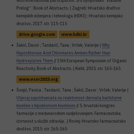
with international participation. 3rd symposium “Vladimir
Prelog” : Book of Abstracts. | Zagreb: Hrvatsko društvo
kemijskih inženjera i tehnologa (HDKI) ; Hrvatsko kemijsko
drustvo, 2017. str. 115-115
drive.google.com
www.hdki.hr
Šakić, Davor ; Tandarić, Tana ; Vrček, Valerije |
Why
Hypochlorous Acid Chlorinates Amines Rather than
Hydroxylates Them
// 15th European Symposium of Organic
Reactivity, Book of Abstracts. | Kiehl, 2015. str. 165-165
www.esor2015.org
Šonjić, Pavica ; Tandarić, Tana ; Šakić, Davor ; Vrček, Valerije |
Utjecaj supstituenata na reaktivnost derivata barbiturne
kiseline s hipoklornom kiselinom
// 5. hrvatski kongres
farmacije s međunarodnim sudjelovanjem. Farmaceutska
izvrsnost u službi zdravlja.. | Rovinj: Hrvatsko farmaceutsko
društvo, 2015. str. 165-165