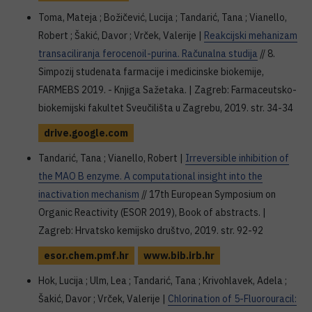
Toma, Mateja ; Božičević, Lucija ; Tandarić, Tana ; Vianello,
Robert ; Šakić, Davor ; Vrček, Valerije |
Reakcijski mehanizam
transaciliranja ferocenoil-purina. Računalna studija
// 8.
Simpozij studenata farmacije i medicinske biokemije,
FARMEBS 2019. - Knjiga Sažetaka. | Zagreb: Farmaceutsko-
biokemijski fakultet Sveučilišta u Zagrebu, 2019. str. 34-34
drive.google.com
Tandarić, Tana ; Vianello, Robert |
Irreversible inhibition of
the MAO B enzyme. A computational insight into the
inactivation mechanism
// 17th European Symposium on
Organic Reactivity (ESOR 2019), Book of abstracts. |
Zagreb: Hrvatsko kemijsko društvo, 2019. str. 92-92
esor.chem.pmf.hr
www.bib.irb.hr
Hok, Lucija ; Ulm, Lea ; Tandarić, Tana ; Krivohlavek, Adela ;
Šakić, Davor ; Vrček, Valerije |
Chlorination of 5-Fluorouracil: