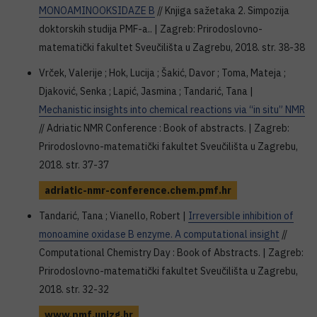
MONOAMINOOKSIDAZE B
// Knjiga sažetaka 2. Simpozija
doktorskih studija PMF-a.. | Zagreb: Prirodoslovno-
matematički fakultet Sveučilišta u Zagrebu, 2018. str. 38-38
Vrček, Valerije ; Hok, Lucija ; Šakić, Davor ; Toma, Mateja ;
Djaković, Senka ; Lapić, Jasmina ; Tandarić, Tana |
Mechanistic insights into chemical reactions via “in situ” NMR
// Adriatic NMR Conference : Book of abstracts. | Zagreb:
Prirodoslovno-matematički fakultet Sveučilišta u Zagrebu,
2018. str. 37-37
adriatic-nmr-conference.chem.pmf.hr
Tandarić, Tana ; Vianello, Robert |
Irreversible inhibition of
monoamine oxidase B enzyme. A computational insight
//
Computational Chemistry Day : Book of Abstracts. | Zagreb:
Prirodoslovno-matematički fakultet Sveučilišta u Zagrebu,
2018. str. 32-32
www.pmf.unizg.hr