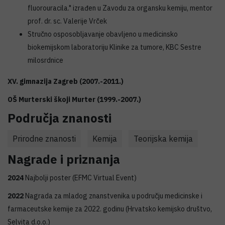
fluorouracila." izrađen u Zavodu za organsku kemiju, mentor
prof. dr. sc. Valerije Vrček
Stručno osposobljavanje obavljeno u medicinsko
biokemijskom laboratoriju Klinike za tumore, KBC Sestre
milosrdnice
XV. gimnazija Zagreb (2007.-2011.)
OŠ Murterski škoji Murter (1999.-2007.)
Područja znanosti
Prirodne znanosti
Kemija
Teorijska kemija
Nagrade i priznanja
2024
Najbolji poster (EFMC Virtual Event)
2022
Nagrada za mladog znanstvenika u području medicinske i
farmaceutske kemije za 2022. godinu (Hrvatsko kemijsko društvo,
Selvita d.o.o.)