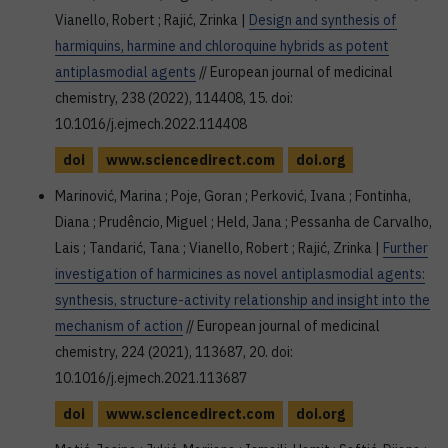
Vianello, Robert ; Rajić, Zrinka |
Design and synthesis of
harmiquins, harmine and chloroquine hybrids as potent
antiplasmodial agents
// European journal of medicinal
chemistry, 238 (2022), 114408, 15. doi:
10.1016/j.ejmech.2022.114408
doi
www.sciencedirect.com
doi.org
Marinović, Marina ; Poje, Goran ; Perković, Ivana ; Fontinha,
Diana ; Prudêncio, Miguel ; Held, Jana ; Pessanha de Carvalho,
Lais ; Tandarić, Tana ; Vianello, Robert ; Rajić, Zrinka |
Further
investigation of harmicines as novel antiplasmodial agents:
synthesis, structure-activity relationship and insight into the
mechanism of action
// European journal of medicinal
chemistry, 224 (2021), 113687, 20. doi:
10.1016/j.ejmech.2021.113687
doi
www.sciencedirect.com
doi.org