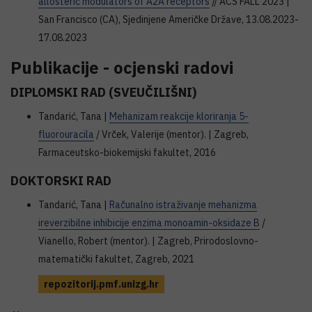
allosteric modulators of A2A receptors
// ACS FALL 2023 |
San Francisco (CA), Sjedinjene Američke Države, 13.08.2023-
17.08.2023
Publikacije - ocjenski radovi
DIPLOMSKI RAD (SVEUČILIŠNI)
Tandarić, Tana |
Mehanizam reakcije kloriranja 5-
fluorouracila
/ Vrček, Valerije (mentor). | Zagreb,
Farmaceutsko-biokemijski fakultet, 2016
DOKTORSKI RAD
Tandarić, Tana |
Računalno istraživanje mehanizma
ireverzibilne inhibicije enzima monoamin-oksidaze B
/
Vianello, Robert (mentor). | Zagreb, Prirodoslovno-
matematički fakultet, Zagreb, 2021
repozitorij.pmf.unizg.hr