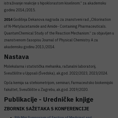
istraživanje reakcije s hipoklorastom kiselinom.“ za akademsku
godinu 2014./2015.
2014
Godišnja Dekanova nagrada za znanstveni rad „Chlorination
of N-Metylacetamide and Amide- Containing Pharmaceuticals.
QuantumChemical Study of the Reaction Mechanism.“ za objavljen u
znanstvenom časopisu Journal of Physical Chemistry A za
akademsku godinu 2013./2014.
Nastava
Molekularna i statistička mehanika, računalni laboratorij,
Sveučilište u Uppsali (Švedska), ak.god. 2022/2023, 2023/2024.
Opća kemija sa stehiometrijom, seminari, Farmaceutsko biokemijski
fakultet, Sveučilište u Zagrebu, ak.god. 2019/2020.
Publikacije - Uredničke knjige
ZBORNIK SAŽETAKA S KONFERENCIJE
8th Mini Symposium of Section of Medicinal and