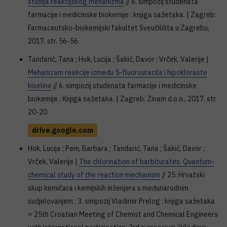
studija reakcijskog mehanizma
// 6. simpozij studenata
farmacije i medicinske biokemije : knjiga sažetaka. | Zagreb:
Farmaceutsko-biokemijski fakultet Sveučilišta u Zagrebu,
2017. str. 56-56
Tandarić, Tana ; Hok, Lucija ; Šakić, Davor ; Vrček, Valerije |
Mehanizam reakcije između 5-fluorouracila i hipokloraste
kiseline
// 6. simpozij studenata farmacije i medicinske
biokemije : Knjiga sažetaka. | Zagreb: Zinam d.o.o., 2017. str.
20-20
drive.google.com
Hok, Lucija ; Pem, Barbara ; Tandarić, Tana ; Šakić, Davor ;
Vrček, Valerije |
The chlorination of barbiturates. Quantum-
chemical study of the reaction mechanism
// 25. Hrvatski
skup kemičara i kemijskih inženjera s međunarodnim
sudjelovanjem ; 3. simpozij Vladimir Prelog : knjiga sažetaka
= 25th Croatian Meeting of Chemist and Chemical Engineers