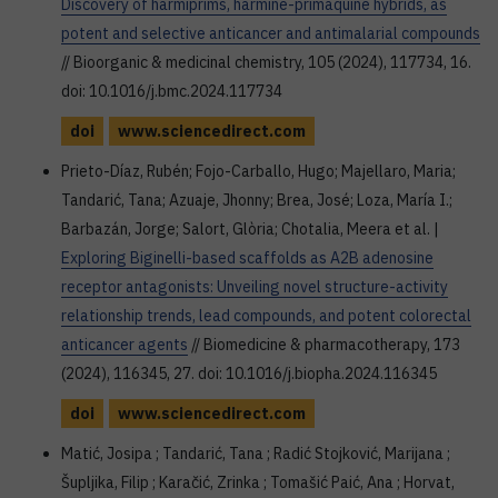
Discovery of harmiprims, harmine-primaquine hybrids, as
potent and selective anticancer and antimalarial compounds
// Bioorganic & medicinal chemistry, 105 (2024), 117734, 16.
doi: 10.1016/j.bmc.2024.117734
doi
www.sciencedirect.com
Prieto-Díaz, Rubén; Fojo-Carballo, Hugo; Majellaro, Maria;
Tandarić, Tana; Azuaje, Jhonny; Brea, José; Loza, María I.;
Barbazán, Jorge; Salort, Glòria; Chotalia, Meera et al. |
Exploring Biginelli-based scaffolds as A2B adenosine
receptor antagonists: Unveiling novel structure-activity
relationship trends, lead compounds, and potent colorectal
anticancer agents
// Biomedicine & pharmacotherapy, 173
(2024), 116345, 27. doi: 10.1016/j.biopha.2024.116345
doi
www.sciencedirect.com
Matić, Josipa ; Tandarić, Tana ; Radić Stojković, Marijana ;
Šupljika, Filip ; Karačić, Zrinka ; Tomašić Paić, Ana ; Horvat,