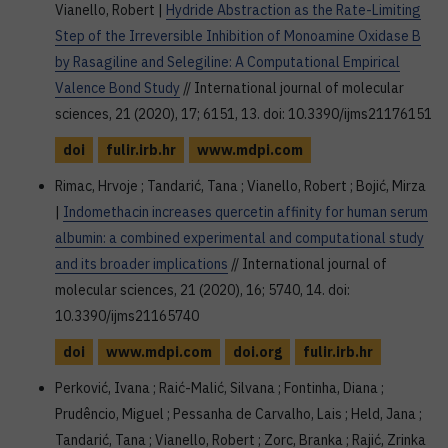
Vianello, Robert |
Hydride Abstraction as the Rate-Limiting
Step of the Irreversible Inhibition of Monoamine Oxidase B
by Rasagiline and Selegiline: A Computational Empirical
Valence Bond Study
// International journal of molecular
sciences, 21 (2020), 17; 6151, 13. doi: 10.3390/ijms21176151
doi
fulir.irb.hr
www.mdpi.com
Rimac, Hrvoje ; Tandarić, Tana ; Vianello, Robert ; Bojić, Mirza
|
Indomethacin increases quercetin affinity for human serum
albumin: a combined experimental and computational study
and its broader implications
// International journal of
molecular sciences, 21 (2020), 16; 5740, 14. doi:
10.3390/ijms21165740
doi
www.mdpi.com
doi.org
fulir.irb.hr
Perković, Ivana ; Raić-Malić, Silvana ; Fontinha, Diana ;
Prudêncio, Miguel ; Pessanha de Carvalho, Lais ; Held, Jana ;
Tandarić, Tana ; Vianello, Robert ; Zorc, Branka ; Rajić, Zrinka