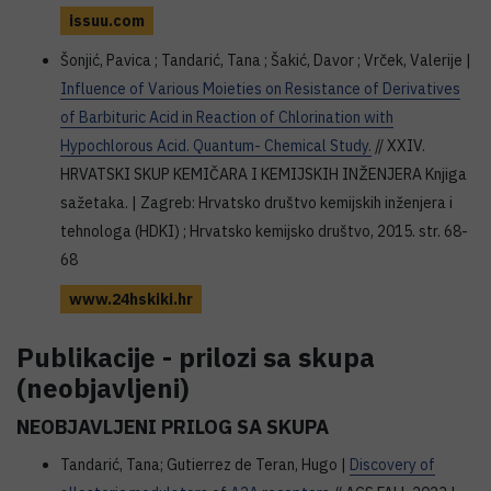
issuu.com
Šonjić, Pavica ; Tandarić, Tana ; Šakić, Davor ; Vrček, Valerije |
Influence of Various Moieties on Resistance of Derivatives
of Barbituric Acid in Reaction of Chlorination with
Hypochlorous Acid. Quantum- Chemical Study.
// XXIV.
HRVATSKI SKUP KEMIČARA I KEMIJSKIH INŽENJERA Knjiga
sažetaka. | Zagreb: Hrvatsko društvo kemijskih inženjera i
tehnologa (HDKI) ; Hrvatsko kemijsko društvo, 2015. str. 68-
68
www.24hskiki.hr
Publikacije - prilozi sa skupa
(neobjavljeni)
NEOBJAVLJENI PRILOG SA SKUPA
Tandarić, Tana; Gutierrez de Teran, Hugo |
Discovery of