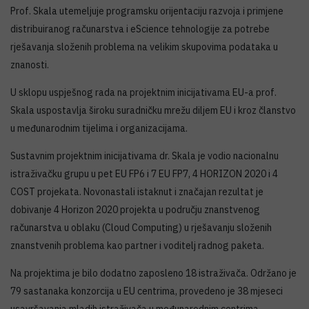
Prof. Skala utemeljuje programsku orijentaciju razvoja i primjene
distribuiranog računarstva i eScience tehnologije za potrebe
rješavanja složenih problema na velikim skupovima podataka u
znanosti.
U sklopu uspješnog rada na projektnim inicijativama EU-a prof.
Skala uspostavlja široku suradničku mrežu diljem EU i kroz članstvo
u međunarodnim tijelima i organizacijama.
Sustavnim projektnim inicijativama dr. Skala je vodio nacionalnu
istraživačku grupu u pet EU FP6 i 7 EU FP7, 4 HORIZON 2020 i 4
COST projekata. Novonastali istaknut i značajan rezultat je
dobivanje 4 Horizon 2020 projekta u području znanstvenog
računarstva u oblaku (Cloud Computing) u rješavanju složenih
znanstvenih problema kao partner i voditelj radnog paketa.
Na projektima je bilo dodatno zaposleno 18 istraživača. Održano je
79 sastanaka konzorcija u EU centrima, provedeno je 38 mjeseci