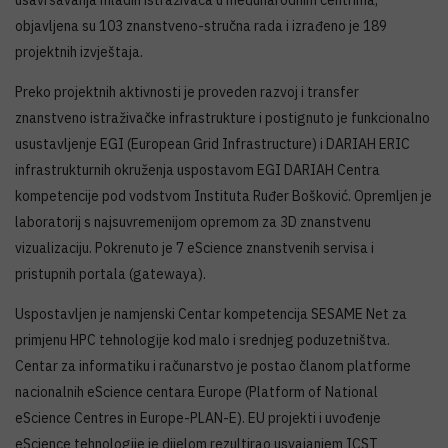
usavršavanja mladih istraživača u međunarodnim centrima,
objavljena su 103 znanstveno-stručna rada i izrađeno je 189
projektnih izvještaja.
Preko projektnih aktivnosti je proveden razvoj i transfer
znanstveno istraživačke infrastrukture i postignuto je funkcionalno
usustavljenje EGI (European Grid Infrastructure) i DARIAH ERIC
infrastrukturnih okruženja uspostavom EGI DARIAH Centra
kompetencije pod vodstvom Instituta Ruđer Bošković. Opremljen je
laboratorij s najsuvremenijom opremom za 3D znanstvenu
vizualizaciju. Pokrenuto je 7 eScience znanstvenih servisa i
pristupnih portala (gatewaya).
Uspostavljen je namjenski Centar kompetencija SESAME Net za
primjenu HPC tehnologije kod malo i srednjeg poduzetništva.
Centar za informatiku i računarstvo je postao članom platforme
nacionalnih eScience centara Europe (Platform of National
eScience Centres in Europe-PLAN-E). EU projekti i uvođenje
eScience tehnologije je dijelom rezultirao usvajanjem ICST