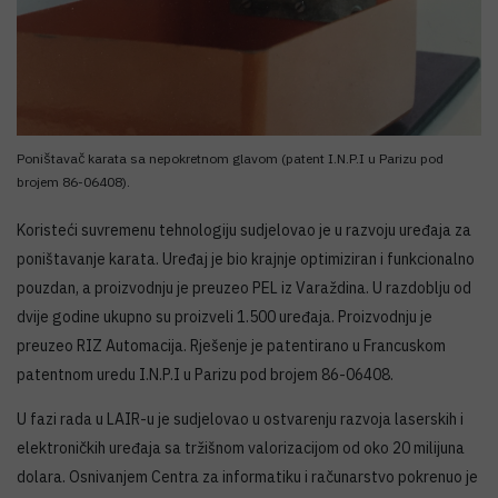
Poništavač karata sa nepokretnom glavom (patent I.N.P.I u Parizu pod
brojem 86-06408).
Koristeći suvremenu tehnologiju sudjelovao je u razvoju uređaja za
poništavanje karata. Uređaj je bio krajnje optimiziran i funkcionalno
pouzdan, a proizvodnju je preuzeo PEL iz Varaždina. U razdoblju od
dvije godine ukupno su proizveli 1.500 uređaja. Proizvodnju je
preuzeo RIZ Automacija. Rješenje je patentirano u Francuskom
patentnom uredu I.N.P.I u Parizu pod brojem 86-06408.
U fazi rada u LAIR-u je sudjelovao u ostvarenju razvoja laserskih i
elektroničkih uređaja sa tržišnom valorizacijom od oko 20 milijuna
dolara. Osnivanjem Centra za informatiku i računarstvo pokrenuo je