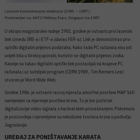
Laserski komunikacijski dalekozor (1985. – 1987.)
Predstavljen na: NATO Millitary Expo, Singapur-ba 1987.
U sklopu magistarske radnje 1981. godine je ostvario prvi laserski
link između IRB-a i ETF-a (danas FER-a). Link je demonstrirao prvi
optički digitalni prijenos podataka. Kako tada PC računala nisu još
uvijek bila u širokoj uporabi, koristio se digitalni prijenos zvuka.
Kasnije su takav digitalni optički link postavljali na krajeve PC
računala i uz sučeljski program (CERN 1989., Tim Berners Lee)
stvoren je Word Wide Web.
Godine 1986. je ostvario razvoj mjerača amorfne površine MAP 160
namijenjen za mjerenje površine krzna. To je bio početak
digitalizacije video signala s hardverskim procesiranjem. Pokrenuta
je proizvodnja i opremljene su nekolicine tvornica krzna u području
Jugoslavije.
UREĐAJ ZA PONIŠTAVANJE KARATA