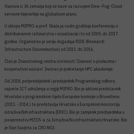
članova iz 36 zemalja koji se bave sa razvojem Dew–Fog-Cloud
servisne hijerarhije na globalnom planu.
U sklopu MIPRO-a prof. Skala je vodio godišnju konferenciju o
distribuiranom računarstvu i vizualizaciji i to od 2005. do 2017.
godine. Organizirao je seriju događaja RIDE (Research
Infrastructure Dissemination) od 2011. do 2016.
Član je Znanstvenog centra izvrsnosti 'Znanost o podacima i
kooperativni sustavi'. Inicirao je pokretanje HPC akademije.
Od 2018. potpredsjednik i predsjednik Programskog odbora
najveće ICT udruženja u regiji MIPRO. Bio je aktivni predstavnik
Hrvatske u programskom tijelu Europske komisije u Bruxellesu
(2011. -2014.) te predstavlja Hrvatsku u Europskom konzorciju
istraživačkih infrastruktura (ERIC). Bio je zamjenik predsjednika u
povjerenstvu MZOS-a za Istraživačku infrastrukturu Hrvatske. Bio
je član Savjeta za CRO NGI.