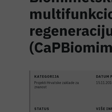
multifunkci
regeneraciju
(CaPBiomi
KATEGORIJA
DATUM 
Projekti Hrvatske zaklade za
15.11.201
znanost
STATUS
VIŠE I