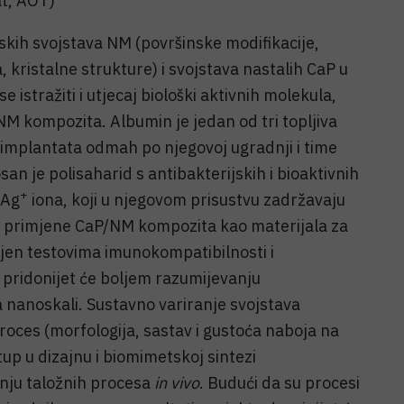
at, AOT)
skih svojstava NM (površinske modifikacije,
 kristalne strukture) i svojstava nastalih CaP u
e istražiti i utjecaj biološki aktivnih molekula,
NM kompozita. Albumin je jedan od tri topljiva
u implantata odmah po njegovoj ugradnji i time
osan je polisaharid s antibakterijskih i bioaktivnih
+
 Ag
iona, koji u njegovom prisustvu zadržavaju
al primjene CaP/NM kompozita kao materijala za
enjen testovima imunokompatibilnosti i
 pridonijet će boljem razumijevanju
nanoskali. Sustavno variranje svojstava
roces (morfologija, sastav i gustoća naboja na
tup u dizajnu i biomimetskoj sintezi
vanju taložnih procesa
in vivo
. Budući da su procesi