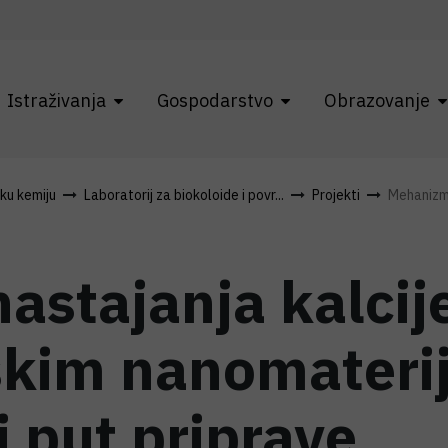
Istraživanja
Gospodarstvo
Obrazovanje
čku kemiju
Laboratorij za biokoloide i povr...
Projekti
Mehanizmi 
astajanja kalcije
kim nanomaterij
 put priprave