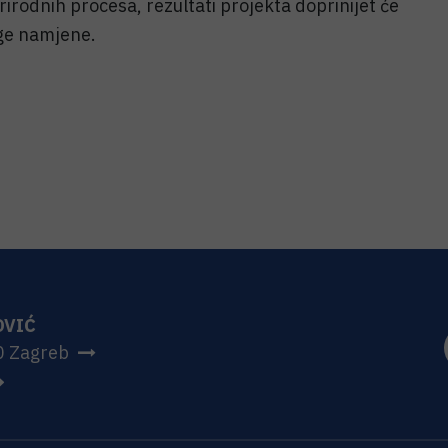
rirodnih procesa, rezultati projekta doprinijet će
uge namjene.
OVIĆ
0 Zagreb