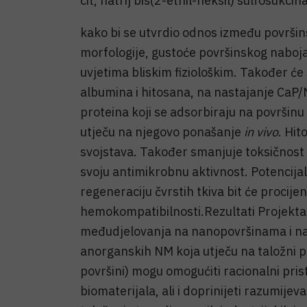
cit, natrij bis(2-ethil-heksil) sulfosukcin
kako bi se utvrdio odnos između površin
morfologije, gustoće površinskog naboja,
uvjetima bliskim fiziološkim. Također će s
albumina i hitosana, na nastajanje CaP/
proteina koji se adsorbiraju na površin
utječu na njegovo ponašanje
in vivo
. Hit
svojstava. Također smanjuje toksičnost
svoju antimikrobnu aktivnost. Potencij
regeneraciju čvrstih tkiva bit će procij
hemokompatibilnosti.Rezultati Projekta
međudjelovanja na nanopovršinama i na 
anorganskih NM koja utječu na taložni p
površini) mogu omogućiti racionalni pris
biomaterijala, ali i doprinijeti razumije