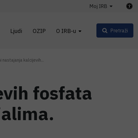
Moj IRB
Ljudi
OZIP
O IRB-u
Pretraži
nastajanja kalcijevih...
vih fosfata
alima.