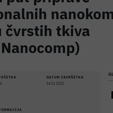
onalnih nanokom
 čvrstih tkiva
mNanocomp)
G
POČETKA
DATUM ZAVRŠETKA
8.
14.11.2022.
NFORMACIJA