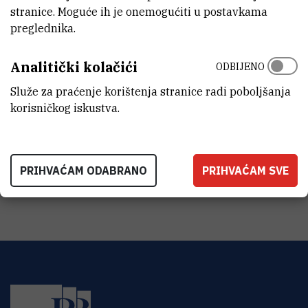
stranice. Moguće ih je onemogućiti u postavkama
preglednika.
LABORATORIJ ZA MAGNETSKE REZONANCIJE
Analitički kolačići
ODBIJENO
Služe za praćenje korištenja stranice radi poboljšanja
korisničkog iskustva.
O labosu
Oprema
PRIHVAĆAM ODABRANO
PRIHVAĆAM SVE