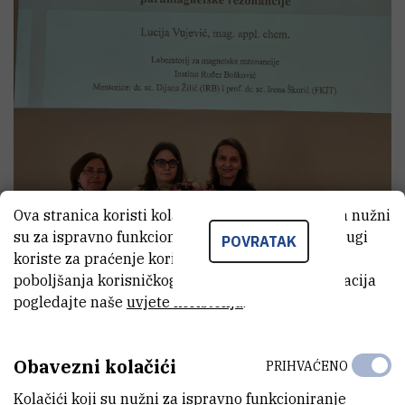
Ova stranica koristi kolačiće. Neki od tih kolačića nužni
su za ispravno funkcioniranje stranice, dok se drugi
POVRATAK
koriste za praćenje korištenja stranice radi
poboljšanja korisničkog iskustva. Za više informacija
pogledajte naše
uvjete korištenja
.
Obavezni kolačići
PRIHVAĆENO
Kolačići koji su nužni za ispravno funkcioniranje