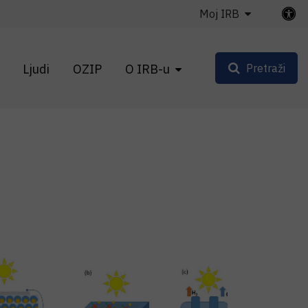
Moj IRB
Ljudi
OZIP
O IRB-u
Pretraži