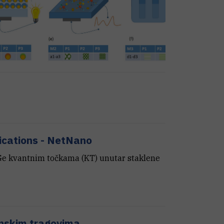
ications - NetNano
 Ge kvantnim točkama (KT) unutar staklene
onskim tragovima