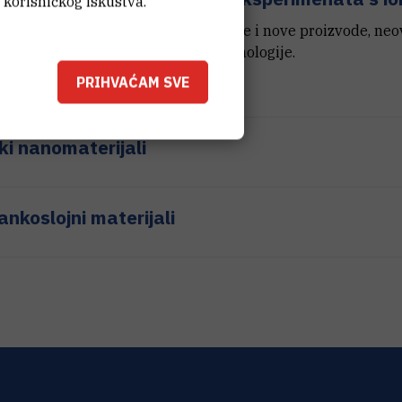
 korisničkog iskustva.
stva su oduvijek omogućavali inovacije i nove proizvode, ne
e materijala osnova suvremene tehnologije.
PRIHVAĆAM SVE
ki nanomaterijali
ankoslojni materijali