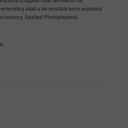
hanizama stopped-flow tehnikom na
emenskoj skali u termostatiranim uvjetima
Accessory, Applied Photophysics).
sc.