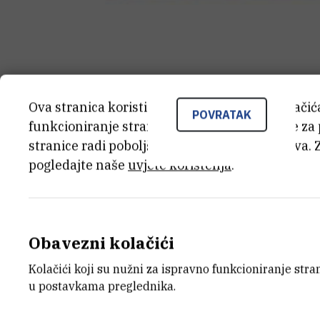
Ova stranica koristi kolačiće. Neki od tih kolači
POVRATAK
funkcioniranje stranice, dok se drugi koriste za
stranice radi poboljšanja korisničkog iskustva. 
pogledajte naše
uvjete korištenja
.
Obavezni kolačići
Kolačići koji su nužni za ispravno funkcioniranje str
u postavkama preglednika.