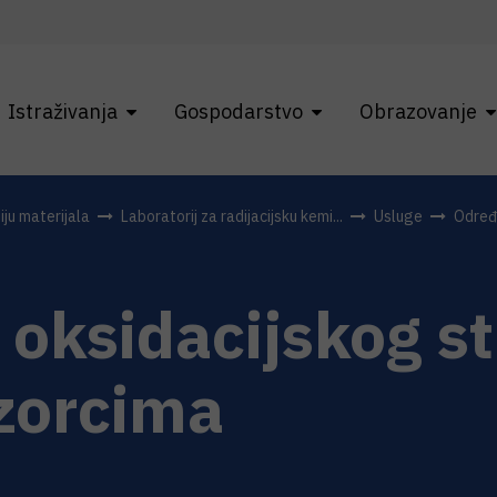
Istraživanja
Gospodarstvo
Obrazovanje
ju materijala
Laboratorij za radijacijsku kemi...
Usluge
Određi
 oksidacijskog st
zorcima