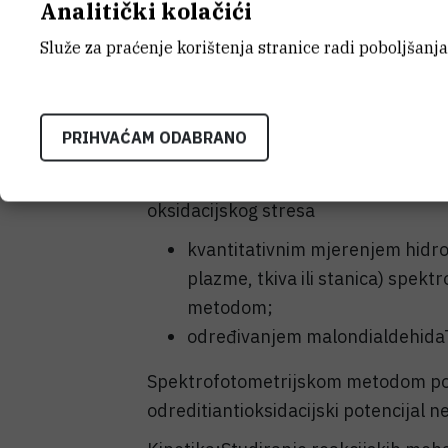
Analitički kolačići
Služe za praćenje korištenja stranice radi poboljšanja
Oksidacijski stres, kao i starenje i r
prirodni procesi koji izazivaju nastaj
biološkim sustavima. Slobodni radika
PRIHVAĆAM ODABRANO
biološki važnim procesima.
Jednostavnim spektrofotometrijski
oksidacijskog stresa
kvantitativnim mjerenjem hidrop
plazme, tkiva ili stanica) spek
metodom;
određivanjem malondialdehida
Spektrofotometrijskom metodom p
odreditiantioksidacijski potencijal 