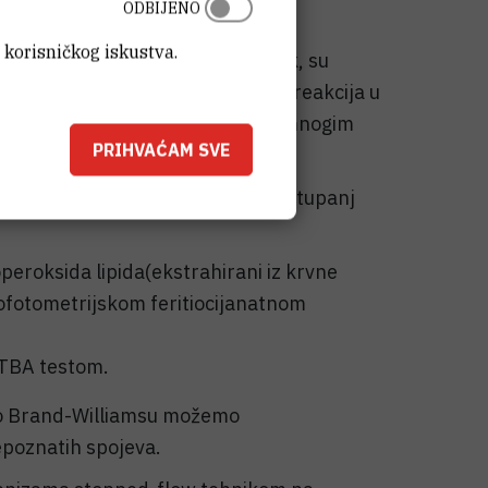
ODBIJENO
 korisničkog iskustva.
azna bolesna stanja uključujući rak, su
anje slobodnih radikala i njihovih reakcija u
li prepoznati su kao sudionici u mnogim
PRIHVAĆAM SVE
m metodama moguće je odrediti stupanj
eroksida lipida(ekstrahirani iz krvne
trofotometrijskom feritiocijanatnom
TBA testom.
o Brand-Williamsu možemo
nepoznatih spojeva.