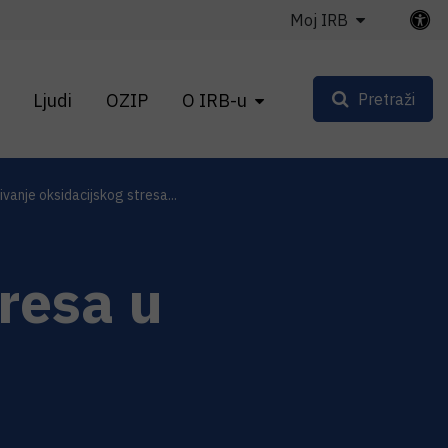
Moj IRB
Ljudi
OZIP
O IRB-u
Pretraži
vanje oksidacijskog stresa...
resa u