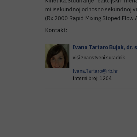
Kinetika:Studiranje reakcijskih me
milisekundnoj odnosno sekundnoj vr
(Rx 2000 Rapid Mixing Stoped Flow 
Kontakt:
Ivana
Tartaro Bujak
,
dr. 
Viši znanstveni suradnik
Ivana.Tartaro@irb.hr
Interni broj:
1204