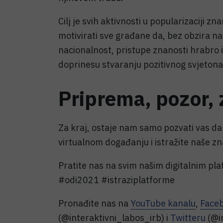
Cilj je svih aktivnosti u popularizaciji z
motivirati sve građane da, bez obzira na 
nacionalnost, pristupe znanosti hrabro i
doprinesu stvaranju pozitivnog svjetonaz
Priprema, pozor, 
Za kraj, ostaje nam samo pozvati vas d
virtualnom događanju i istražite naše z
Pratite nas na svim našim digitalnim p
#odi2021 #istraziplatforme
Pronađite nas na
YouTube kanalu
,
Face
(@interaktivni_labos_irb) i
Twitteru
(@in