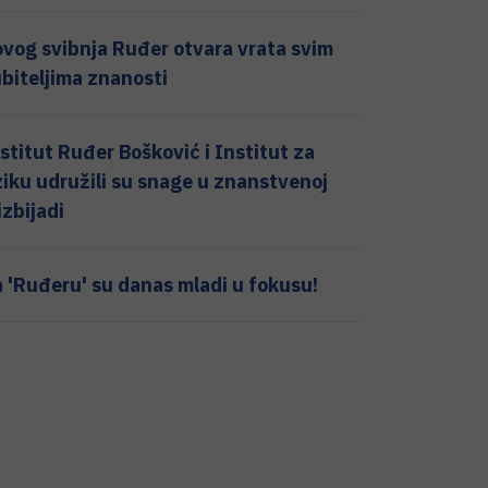
ovog svibnja Ruđer otvara vrata svim
ubiteljima znanosti
stitut Ruđer Bošković i Institut za
ziku udružili su snage u znanstvenoj
izbijadi
 'Ruđeru' su danas mladi u fokusu!