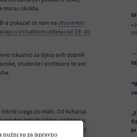
a mora i okoliša.
Ur
IRB-a pokazat će vam na
otvorenim
+3
avaju u virtualnom izdanju od 18. do
pr
ivno iskustvo za djecu svih dobnih
V
tavnike, studente i profesore te sve
uha.
"B
ve
i hibrid svega po malo. Od kuhanja
„F
s mladim istraživačima, pričama o
fi
prostoru među zvijezdama, a imamo i
pr
ća nužni su za ispravno