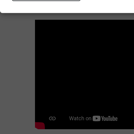
smo i ove godine pripremili dio
program
u vaše virtualne učionice.