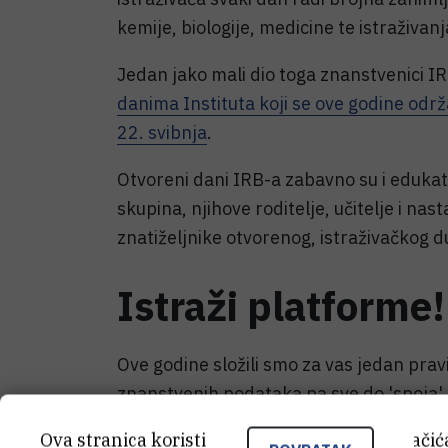
kemije, biologije, medicine te istraživanj
Jedan jako mali dio toga znanstvenici 
danima Instituta koji se ove godine održ
22. svibnja
.
Otvoreni dani IRB-a zabavno su i edukat
skupina, njihove roditelje, učitelje i nas
znatiželjnike otvorenog, istraživačkog d
Istraži platforme!
Ove godine složili smo za vas jedan prav
znanstvenih podataka pa sve do 'spoja' 
otkrićima, podrijetlu života, svemiru, 
Ova stranica koristi kolačiće. Neki od tih kolači