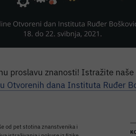
nu proslavu znanosti! Istražite naš
ju Otvorenih dana Instituta Ruđer B
še od pet stotina znanstvenika i
K
va istraživanja i pokuse iz fizike,