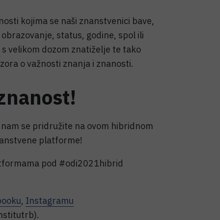
nanosti kojima se naši znanstvenici bave,
obrazovanje, status, godine, spol ili
 s velikom dozom znatiželje te tako
ora o važnosti znanja i znanosti.
znanost!
a nam se pridružite na ovom hibridnom
nanstvene platforme!
latformama pod #odi2021hibrid
booku
,
Instagramu
stitutrb).