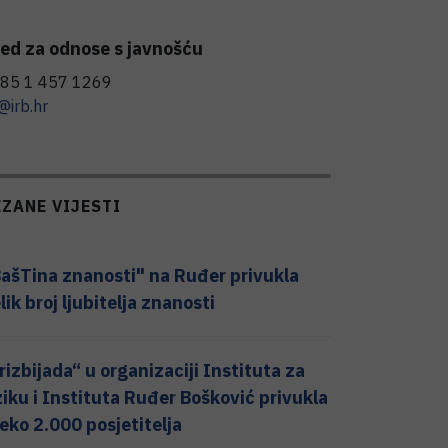
ed za odnose s javnošću
85 1 457 1269
@irb.hr
EZANE VIJESTI
ašTina znanosti" na Ruđer privukla
lik broj ljubitelja znanosti
rizbijada“ u organizaciji Instituta za
ziku i Instituta Ruđer Bošković privukla
eko 2.000 posjetitelja