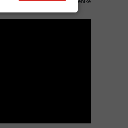
a
u kojem dovodimo naše znanstvenike