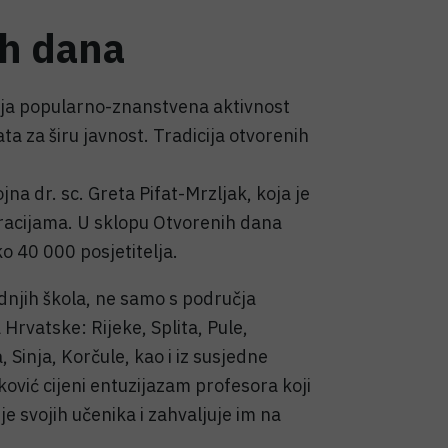
ih dana
tija popularno-znanstvena aktivnost
ta za širu javnost. Tradicija otvorenih
jna dr. sc. Greta Pifat-Mrzljak, koja je
racijama. U sklopu Otvorenih dana
ko 40 000 posjetitelja.
rednjih škola, ne samo s područja
 Hrvatske: Rijeke, Splita, Pule,
Sinja, Korčule, kao i iz susjedne
ović cijeni entuzijazam profesora koji
e svojih učenika i zahvaljuje im na