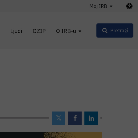
Moj IRB
Ljudi
OZIP
O IRB-u
Pretraži
!