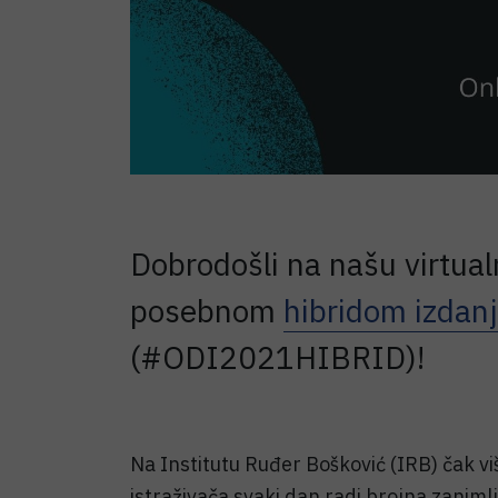
Dobrodošli na našu virtual
posebnom
hibridom izdan
(#ODI2021HIBRID)!
Na Institutu Ruđer Bošković (IRB) čak vi
istraživača svaki dan radi brojna zanimlji