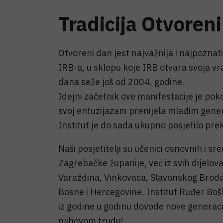
Tradicija Otvoren
Otvoreni dan jest najvažnija i najpozna
IRB-a, u sklopu koje IRB otvara svoja vra
dana seže još od 2004. godine.
Idejni začetnik ove manifestacije je poko
svoj entuzijazam prenijela mlađim gene
Institut je do sada ukupno posjetilo pre
Naši posjetitelji su učenici osnovnih i s
Zagrebačke županije, već iz svih dijelova
Varaždina, Vinkovaca, Slavonskog Broda, 
Bosne i Hercegovine. Institut Ruđer Bošk
iz godine u godinu dovode nove generacij
njihovom trudu!