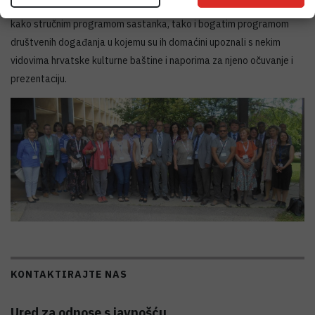
Međunarodnog savjeta muzeja. Sudionici su izrazili zadovoljstvo
kako stručnim programom sastanka, tako i bogatim programom
društvenih događanja u kojemu su ih domaćini upoznali s nekim
vidovima hrvatske kulturne baštine i naporima za njeno očuvanje i
prezentaciju.
KONTAKTIRAJTE NAS
Ured za odnose s javnošću