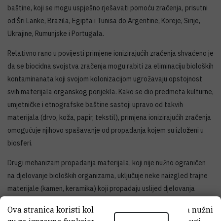
baštine, koji se mogu uspješno rješavati pomoću zračenja, prisutni
od Šri Lanke, Brazila, Egipta i Tunisa do Argentine, Koreje, Sirije,
Ukrajine, Rumunjske i Portugala.
Relativno rano u povijesti primjene ionizirajućih zračenja shvaćeno je
da se biocidna svojstva zračenja mogu rabiti za eliminaciju bioloških
kontaminanata koji svojom kolonizacijom ugrožavaju opstojnost
svih materijala organskog porijekla. Kako se dio predmeta kulturne,
umjetničke i etnografske baštine sastoji upravo od takvih
materijala (drvo, koža, papir, tekstil), primjena ionizirajućih zračenja
omogućuje njihovo spašavanje od propadanja kojem su izloženi u
biosferi.
Drugi mehanizam propadanja materijala, koji nije nužno ograničen
na djelovanje bioloških organizama, uključuje neke naizgled trajne
materijale (kamen, keramika) koji propadaju uslijed djelovanja
fizičko - kemijskih čimbenika. Taj oblik propadanja može se spriječiti
Ova stranica koristi kolačiće. Neki od tih kolačića nužni
impregnacijom takvih predmeta pogodnim monomerima, koji se