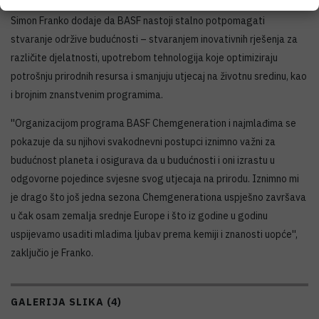
Simon Franko dodaje da BASF nastoji stalno potpomagati
stvaranje održive budućnosti – stvaranjem inovativnih rješenja za
različite djelatnosti, upotrebom tehnologija koje optimiziraju
potrošnju prirodnih resursa i smanjuju utjecaj na životnu sredinu, kao
i brojnim znanstvenim programima.
''Organizacijom programa BASF Chemgeneration i najmlađima se
pokazuje da su njihovi svakodnevni postupci iznimno važni za
budućnost planeta i osigurava da u budućnosti i oni izrastu u
odgovorne pojedince svjesne svog utjecaja na prirodu. Iznimno mi
je drago što još jedna sezona Chemgenerationa uspješno završava
u čak osam zemalja srednje Europe i što iz godine u godinu
uspijevamo usaditi mladima ljubav prema kemiji i znanosti uopće'',
zaključio je Franko.
GALERIJA SLIKA (4)