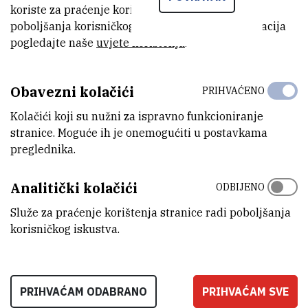
koriste za praćenje korištenja stranice radi
poboljšanja korisničkog iskustva. Za više informacija
pogledajte naše
uvjete korištenja
.
Obavezni kolačići
PRIHVAĆENO
Kolačići koji su nužni za ispravno funkcioniranje
stranice. Moguće ih je onemogućiti u postavkama
preglednika.
Analitički kolačići
ODBIJENO
''Danas smo radili svakakve eksperimente, primjerice naučili smo
kako reciklirati papir i filtrirati vodu. Najbolji dio mi je bio kad smo
Služe za praćenje korištenja stranice radi poboljšanja
korisničkog iskustva.
radili vlastiti reciklirani papir od papira i drugih različitih tvari.
Eksperimenti su mi bili jako zabavni i željela bih sudjelovati u
ovakvim programima i u budućnosti jer je to zasigurno bolje nego
biti doma ispred televizije,'' izjavila je Eliza Dragčević, učenica
PRIHVAĆAM ODABRANO
PRIHVAĆAM SVE
Njemačke međunarodne škole u Zagrebu (DISZ).