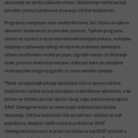
ukazivanje na njezinu zabavnu stranu i dokazivanje načina na koji
prirodne znanosti pridonose stvaranju održive budućnosti.
Program je namijenjen svim srednjoškolcima, bez obzira na njihovu
sklonost i nadarenost za prirodne znanosti. Tijekom programa
učenici se susreću s nizom interaktivnih kemijskih pokusa, na kojima
sudjeluju u rješavanju nekog od najvećih problema današnjice.
Učenici su učili kako reciklirati papir, izgraditi sustav za filtriranje
vode, provesti elektrolizu metala i dokazati kako se određene
vrste plastike mogu razgraditi za samo nekoliko tjedana.
''Neka od najvažnijih pitanja današnjice tiču se upravo održive
budućnosti i načina na koji obavljamo svakodnevne aktivnosti, a da
pritom ne štetimo prirodi. Upravo zbog toga znanstveni program
BASF Chemgeneration za temu svojih radionica bira kružnu
ekonomiju. Održiva budućnost tiče se svih nas i dužnost je svih
pojedinaca, skupina i cijelih sustava podržati je. BASF
Chemgeneration samo je jedan od načina na koji BASF pomaže u