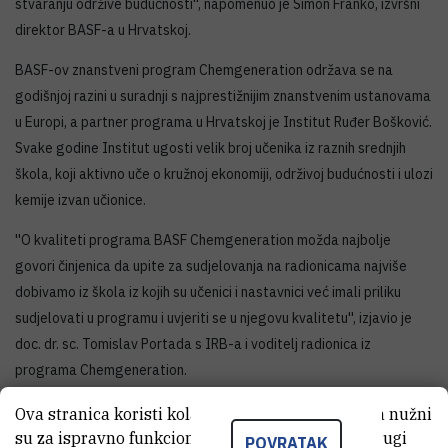
stvaranju održive budućnosti'', napomenuo je Simon Franko, izvršni
direktor BASF-a u Hrvatskoj.
BASF-ov znanstveni program Chemgeneration održava se na
godišnjoj razini u suradnji s najprestižnijim znanstvenim ustanovama
u Europi, a partner programa u Hrvatskoj je Institut Ruđer Bošković.
Svake godine Institut ugosti velik broj učenika iz raznih srednjih
škola, koji aktivno uče o kružnoj ekonomiji, održivoj budućnosti i ulozi
kemije izvan učionice.
''O kvaliteti programa BASF Chemgeneration možda najbolje
govori činjenica da upite za sudjelovanja na radionicama najviše
dobivamo iz škola iz kojih su učenici i nastavnici već imali priliku
sudjelovati u programu i uvjeriti se u njegovu kvalitetu'', izjavio je
doc. dr. sc. Tomislav Portada s IRB-a i voditelj radionica iz
programa Chemgeneration.
Ova stranica koristi kolačiće. Neki od tih kolačića nužni
su za ispravno funkcioniranje stranice, dok se drugi
POVRATAK