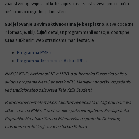
znanstvenog svijeta, otkriti svoju strast za istraživanjem i naučiti
nešto novo u ugodnoj atmosferi.
Sudjelovanje u svim aktivnostima je besplatno
, a sve dodatne
informacije, uključujući detaljan program manifestacije, dostupne
su na službenim web stranicama manifestacije
Program na PMF-u
Program na Institutu za fiziku i IRB-u
NAPOMENE: Aktivnosti IF-a i IRB-a sufinancira Europska unija u
sklopu programa NextGenerationEU. Medijsku podršku događanju
već tradicionalno osigurava Televizija Student.
Prirodoslovno-matematički fakultet Sveučilišta u Zagrebu održava
„Dan i noć na PMF-u“ pod visokim pokroviteljstvom Predsjednika
Republike Hrvatske Zorana Milanovića, uz podršku Državnog
hidrometeorološkog zavoda i tvrtke Selvita.