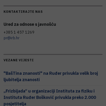
KONTAKTIRAJTE NAS
Ured za odnose s javnošću
+385 1 457 1269
pr@irb.hr
VEZANE VIJESTI
"BašTina znanosti" na Ruđer privukla velik broj
ljubitelja znanosti
„Frizbijada“ u organizaciji Instituta za fiziku i
Instituta Ruđer Bošković privukla preko 2.000
posjetitelja