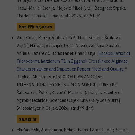
Biophysics Conference 2026 Book of Abstracts / Radotić
Hadži-Manić, Ksenija; Mojović, Miloš (ur.). | Beograd: Srpska
akademija nauka i umetnosti, 2026. str. 51-51
bss.ffh.bg.ac.rs
Vinceković, Marko; Vlahoviček Kahlina, Kristina; Šijaković
Vujičić, Nataša; Svečnjak, Lidija; Novak, Adrijana; Pustak,
Anđela; Lazarević, Boris; Fabek Uher, Sanja |
Encapsulation of
Trichoderma harzianum T1 in Eggshell Crosslinked Alginate:
Characterization and Impact on Pepper Yield and Quality
//
Book of Abstracts, 61st CROATIAN AND 21st
INTERNATIONAL SYMPOSIUM ON AGRICULTURE / Klir
Šalavardić, Željka; Kovačić, Marin (ur.). | Osijek: Faculty of
Agrobiotechnical Sciences Osijek; University Josip Juraj
Strossmayer in Osijek, 2026. str. 149-149
sa.agr.hr
Maršavelski, Aleksandra; Kekez, Ivana; Brtan, Lucija; Pustak,