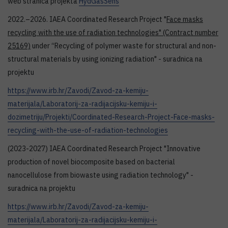
web stranica projekta
HydGasSens
2022.–2026. IAEA Coordinated Research Project "
Face masks
recycling with the use of radiation technologies" (Contract number
25169)
under “Recycling of polymer waste for structural and non-
structural materials by using ionizing radiation" - suradnica na
projektu
https://www.irb.hr/Zavodi/Zavod-za-kemiju-
materijala/Laboratorij-za-radijacijsku-kemiju-i-
dozimetriju/Projekti/Coordinated-Research-Project-Face-masks-
recycling-with-the-use-of-radiation-technologies
(2023-2027) IAEA Coordinated Research Project "Innovative
production of novel biocomposite based on bacterial
nanocellulose from biowaste using radiation technology" -
suradnica na projektu
h
ttps://www.irb.hr/Zavodi/Zavod-za-kemiju-
materijala/Laboratorij-za-radijacijsku-kemiju-i-