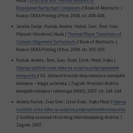
Nada |
Structural and Thermal Behavior of
Biopolymer/Surfactant Complexes
// Book of Abstracts. |
Krakov: DEKA Printing Office, 2008. str. 408-408
Jurašin, Darija ; Pustak, Anđela ; Habuš, Ivan ; Šmit, Ivan ;
Filipović-Vinceković, Nada |
Thermal Phase Transitions of
Cationic Oligomeric Surfactants
// Book of Abstracts. |
Krakov: DEKA Printing Office, 2008. str. 305-305
Pustak, Anđela ; Šmit, Ivan ; Švab, Iztok ; Musil, Vojko |
Utjecaj različitih vrsta silike na svojstva polipropilenskih
kompozita
// XX. Jubilarni hrvatski skup kemičara i kemijskih
inženjera – knjiga sažetaka. | Zagreb: Hrvatsko društvo
kemijskih inženjera i tehnologa (HDKI), 2007. str. 144-144
Anđela Pustak ; Ivan Šmit ; Iztok Švab ; Vojko Musil |
Utjecaj
različitih vrsta silike na svojstva polipropilenskih kompozita
// Godišnji sastanak Hrvatskog mikroskopijskog društva. |
Zagreb, 2007