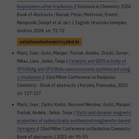
biopolymers after irradiation
// Solutions in Chemistry 2024:
Book of Abstracts / Kassal, Petar; Meštrović, Ernest;
Namjesnik, Danijel et al. (ur.). | Zagreb: Hrvatsko kemijsko
društvo, 2024. str. 72-72
solutionsinchemistry.hkd.hr
Marić, Ivan ; Gotić, Marijan ; Pustak, Anđela ; Dražić, Goran ;
Mikac, Lara ; Jurkin, Tanja |
Catalytic and SERS activity of
SPION/Ag and SPION/Au nanostructures synthesized using
γ-irradiation
// 32nd Miller Conference on Radiation
Chemistry - Book of abstracts. | Korzika, Francuska, 2023.
str. 117-117
Marić, Ivan ; Zadro, Krešo ; Novosel Nikolina ; Gotić, Marijan ;
Pustak, Anđela ; Jurkin, Tanja |
Static and dynamic magnetic
properties of radiolytically synthesized maghemite-based
ferrogels
// 32nd Miller Conference on Radiation Chemistry :
Book of abstracts. | 2023. str. 95-95