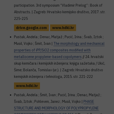
participation. 3rd symposium “Vladimir Prelog” : Book of
Abstracts. | Zagreb: Hrvatsko kemijsko društvo, 2017. str.
225-225
drive.google.com
www.hdki.hr
Pustak, Anđela ; Denac, Matjaž ; Pucić, Irina ; Švab, Iztok ;
Musil, Vojko ; Šmit, Ivan |
The morphology and mechanical
properties of iPP/SiO2 composites modified with
metallocene propylene-based copolymers
// 24. hrvatski
skup kemičara i kemijskih inženjera: knjiga sažetaka / Ukić,
Šime; Bolanča, Tomislav (ur.). | Zagreb: Hrvatsko društvo
kemijskih inženjera i tehnologa, 2015. str. 221-222
www.hdki.hr
Pustak, Anđela ; Šmit, Ivan ; Pucić, Irina ; Denac, Matjaž ;
Švab, Iztok ; Pohleven, Janez ; Musil, Vojko |
PHASE
STRUCTURE AND MORPHOLOGY OF POLYPROPYLENE