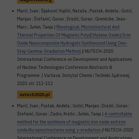
Marić, Ivan ; Šijaković Vujičić, Nataša ; Pustak, Anđela ; Gotić,
Marijan ; Štefanić, Goran ; Dražić, Goran ; Grenѐche, Jean-
Marc ; Jurkin, Tanja |
Rheological, Microstructural And
Thermal Properties Of Magnetic Poly(Ethylene Oxide)/Iron
Oxide Nanocomposite Hydrogels Synthesized Using One-
Step Gamma-Irradiation Method
// NUTECH-2020
International Conference on Development and Applications
of Nuclear Technologies Conference Abstracts &
Programme. | Varšava: Instytut Chemii i Techniki Jądrowej,
2020. str. 112-112
nutech2020.pl
Marić, Ivan ; Pustak, Anđela ; Gotić, Marijan ; Dražić, Goran ;
Štefanić, Goran ; Zadro, Krešo ; Jurkin, Tanja |
A controllable
method for the synthesis of magnetic iron oxide and iron
oxide/Au nanostructures using γ-irradiation
// NUTECH-2020
International Conference on Development and Applications