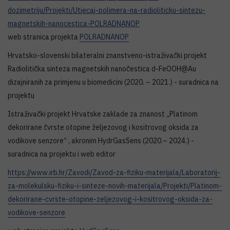
dozimetriju/Projekti/Utjecaj-polimera-na-radioliticku-sintezu-
magnetskih-nanocestica-POLRADNANOP
web stranica projekta
POLRADNANOP
Hrvatsko-slovenski bilateralni znanstveno-istraživački projekt
Radiolitička sinteza magnetskih nanočestica d-FeOOH@Au
dizajniranih za primjenu u biomedicini (2020. – 2021.) - suradnica na
projektu
Istraživački projekt Hrvatske zaklade za znanost „Platinom
dekorirane čvrste otopine željezovog i kositrovog oksida za
vodikove senzore“ , akronim HydrGasSens (2020.– 2024.) -
suradnica na projektu i web editor
https://www.irb.hr/Zavodi/Zavod-za-fiziku-materijala/Laboratorij-
za-molekulsku-fiziku-i-sinteze-novih-materijala/Projekti/Platinom-
dekorirane-cvrste-otopine-zeljezovog-i-kositrovog-oksida-za-
vodikove-senzore