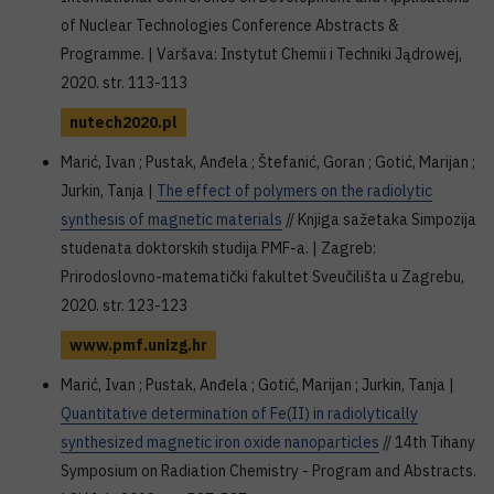
of Nuclear Technologies Conference Abstracts &
Programme. | Varšava: Instytut Chemii i Techniki Jądrowej,
2020. str. 113-113
nutech2020.pl
Marić, Ivan ; Pustak, Anđela ; Štefanić, Goran ; Gotić, Marijan ;
Jurkin, Tanja |
The effect of polymers on the radiolytic
synthesis of magnetic materials
// Knjiga sažetaka Simpozija
studenata doktorskih studija PMF-a. | Zagreb:
Prirodoslovno-matematički fakultet Sveučilišta u Zagrebu,
2020. str. 123-123
www.pmf.unizg.hr
Marić, Ivan ; Pustak, Anđela ; Gotić, Marijan ; Jurkin, Tanja |
Quantitative determination of Fe(II) in radiolytically
synthesized magnetic iron oxide nanoparticles
// 14th Tihany
Symposium on Radiation Chemistry - Program and Abstracts.