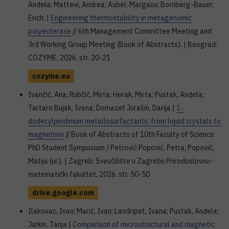
Anđela; Mattevi, Andrea; Aubel, Margaux; Bornberg-Bauer,
Erich; |
Engineering thermostability in metagenomic
polyesterase
// 6th Management Committee Meeting and
3rd Working Group Meeting (Book of Abstracts). | Beograd:
COZYME, 2026. str. 20-21
cozyme.eu
Ivančić, Ana; Rubčić, Mirta; Herak, Mirta; Pustak, Anđela;
Tartaro Bujak, Ivana; Domazet Jurašin, Darija |
1-
dodecylpiridinium metallosurfactants: from liquid crystals to
magnetism
// Book of Abstracts of 10th Faculty of Science
PhD Student Symposium / Petrović Popović, Petra; Popović,
Matija (ur.). | Zagreb: Sveučilište u Zagrebu Prirodoslovno-
matematički fakultet, 2026. str. 50-50
drive.google.com
Ilakovac, Ivan; Marić, Ivan; Landripet, Ivana; Pustak, Anđela;
Jurkin, Tanja |
Comparison of microstructural and magnetic