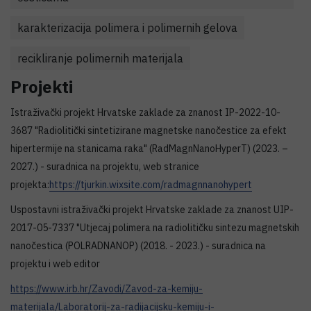
karakterizacija polimera i polimernih gelova
recikliranje polimernih materijala
Projekti
Istraživački projekt Hrvatske zaklade za znanost IP-2022-10-
3687 "Radiolitički sintetizirane magnetske nanočestice za efekt
hipertermije na stanicama raka" (RadMagnNanoHyperT) (2023. –
2027.) - suradnica na projektu, web stranice
projekta:
https://tjurkin.wixsite.com/radmagnnanohypert
Uspostavni istraživački projekt Hrvatske zaklade za znanost UIP-
2017-05-7337 "Utjecaj polimera na radiolitičku sintezu magnetskih
nanočestica (POLRADNANOP) (2018. - 2023.) - suradnica na
projektu i web editor
https://www.irb.hr/Zavodi/Zavod-za-kemiju-
materijala/Laboratorij-za-radijacijsku-kemiju-i-