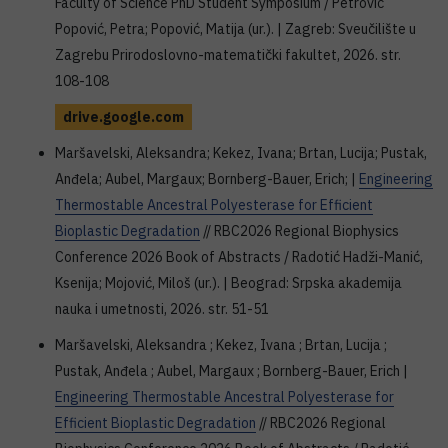
Faculty of Science PhD Student Symposium / Petrović
Popović, Petra; Popović, Matija (ur.). | Zagreb: Sveučilište u
Zagrebu Prirodoslovno-matematički fakultet, 2026. str.
108-108
drive.google.com
Maršavelski, Aleksandra; Kekez, Ivana; Brtan, Lucija; Pustak,
Anđela; Aubel, Margaux; Bornberg-Bauer, Erich; |
Engineering
Thermostable Ancestral Polyesterase for Efficient
Bioplastic Degradation
// RBC2026 Regional Biophysics
Conference 2026 Book of Abstracts / Radotić Hadži-Manić,
Ksenija; Mojović, Miloš (ur.). | Beograd: Srpska akademija
nauka i umetnosti, 2026. str. 51-51
Maršavelski, Aleksandra ; Kekez, Ivana ; Brtan, Lucija ;
Pustak, Anđela ; Aubel, Margaux ; Bornberg-Bauer, Erich |
Engineering Thermostable Ancestral Polyesterase for
Efficient Bioplastic Degradation
// RBC2026 Regional