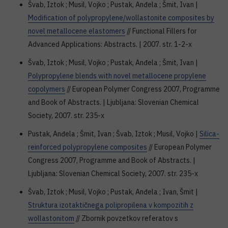
Švab, Iztok ; Musil, Vojko ; Pustak, Anđela ; Šmit, Ivan |
Modification of polypropylene/wollastonite composites by
novel metallocene elastomers
// Functional Fillers for
Advanced Applications: Abstracts. | 2007. str. 1-2-x
Švab, Iztok ; Musil, Vojko ; Pustak, Anđela ; Šmit, Ivan |
Polypropylene blends with novel metallocene propylene
copolymers
// European Polymer Congress 2007, Programme
and Book of Abstracts. | Ljubljana: Slovenian Chemical
Society, 2007. str. 235-x
Pustak, Anđela ; Šmit, Ivan ; Švab, Iztok ; Musil, Vojko |
Silica-
reinforced polypropylene composites
// European Polymer
Congress 2007, Programme and Book of Abstracts. |
Ljubljana: Slovenian Chemical Society, 2007. str. 235-x
Švab, Iztok ; Musil, Vojko ; Pustak, Anđela ; Ivan, Šmit |
Struktura izotaktičnega polipropilena v kompozitih z
wollastonitom
// Zbornik povzetkov referatov s