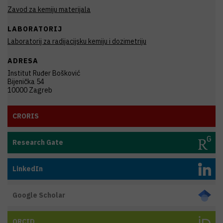
Zavod za kemiju materijala
LABORATORIJ
Laboratorij za radijacijsku kemiju i dozimetriju
ADRESA
Institut Ruđer Bošković
Bijenička 54
10000 Zagreb
CRORIS
Research Gate
LinkedIn
Google Scholar
ORCID