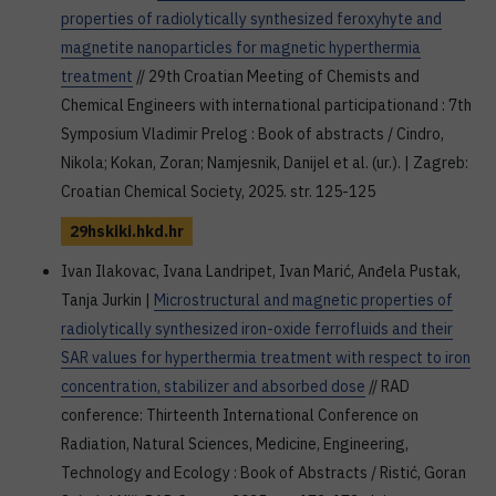
properties of radiolytically synthesized feroxyhyte and
magnetite nanoparticles for magnetic hyperthermia
treatment
// 29th Croatian Meeting of Chemists and
Chemical Engineers with international participationand : 7th
Symposium Vladimir Prelog : Book of abstracts / Cindro,
Nikola; Kokan, Zoran; Namjesnik, Danijel et al. (ur.). | Zagreb:
Croatian Chemical Society, 2025. str. 125-125
29hskiki.hkd.hr
Ivan Ilakovac, Ivana Landripet, Ivan Marić, Anđela Pustak,
Tanja Jurkin |
Microstructural and magnetic properties of
radiolytically synthesized iron-oxide ferrofluids and their
SAR values for hyperthermia treatment with respect to iron
concentration, stabilizer and absorbed dose
// RAD
conference: Thirteenth International Conference on
Radiation, Natural Sciences, Medicine, Engineering,
Technology and Ecology : Book of Abstracts / Ristić, Goran