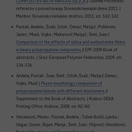
COMPOSITES WITH VARIOUS SILICA
// Zbornik Povzetkov
referatov s posvetovanja Slovenski kemijski dnevi 2011. |
Maribor: Slovensko kemijsko društvo, 2011. str. 142-142
Pustak, Anđela ; Švab, Iztok ; Denac, Matjaž ; Pohleven,
Janez ; Musil, Vojko ; Makarovič Matjaž ; Šmit, Ivan |
Comparison of the effects of sillica and wollastonite fillers
in binary polypropylene composites
// EPF 2009 Book of
abstracts. | Graz: European Polymer Federation, 2009. str.
136-136
Anđela, Pustak ; Ivan, Šmit ; Iztok, Švab ; Matjaž, Denac ;
Vojko, Musil |
Phase morphology comparison of
polypropylene blends with different elastomers
//
Supplement to the Book of Abstracts. | Krakov: DEKA
Printing Office, Krakow, 2008. str. N2-N2
Vinceković, Marko ; Pustak, Anđela ; Tušek-Božić, Ljerka ;
Ungar, Goran ; Bujan, Marija ; Šmit, Ivan ; Filipović-Vinceković,