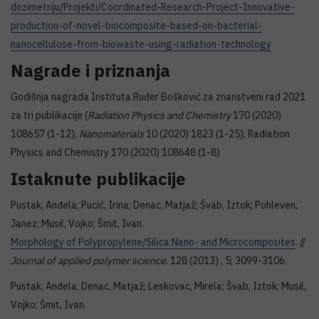
dozimetriju/Projekti/Coordinated-Research-Project-Innovative-
production-of-novel-biocomposite-based-on-bacterial-
nanocellulose-from-biowaste-using-radiation-technology
Nagrade i priznanja
Godišnja nagrada Instituta Ruđer Bošković za znanstveni rad 2021
za tri publikacije (
Radiation Physics and Chemistry
170 (2020)
108657 (1-12),
Nanomaterials
10 (2020) 1823 (1-25), Radiation
Physics and Chemistry 170 (2020) 108648 (1-8)
Istaknute publikacije
Pustak, Anđela; Pucić, Irina; Denac, Matjaž; Švab, Iztok; Pohleven,
Janez; Musil, Vojko; Šmit, Ivan.
Morphology of Polypropylene/Silica Nano- and Microcomposites
. //
Journal of applied polymer science
. 128 (2013) , 5; 3099-3106.
Pustak, Anđela; Denac, Matjaž; Leskovac, Mirela; Švab, Iztok; Musil,
Vojko; Šmit, Ivan.