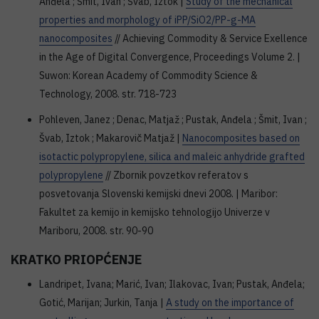
Anđela ; Šmit, Ivan ; Švab, Iztok |
Study of the mechanical
properties and morphology of iPP/SiO2/PP-g-MA
nanocomposites
// Achieving Commodity & Service Exellence
in the Age of Digital Convergence, Proceedings Volume 2. |
Suwon: Korean Academy of Commodity Science &
Technology, 2008. str. 718-723
Pohleven, Janez ; Denac, Matjaž ; Pustak, Anđela ; Šmit, Ivan ;
Švab, Iztok ; Makarovič Matjaž |
Nanocomposites based on
isotactic polypropylene, silica and maleic anhydride grafted
polypropylene
// Zbornik povzetkov referatov s
posvetovanja Slovenski kemijski dnevi 2008. | Maribor:
Fakultet za kemijo in kemijsko tehnologijo Univerze v
Mariboru, 2008. str. 90-90
KRATKO PRIOPĆENJE
Landripet, Ivana; Marić, Ivan; Ilakovac, Ivan; Pustak, Anđela;
Gotić, Marijan; Jurkin, Tanja |
A study on the importance of