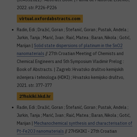
2022. str. P226-P226
virtual.oxfordabstracts.com
Radin, Edi ; Dražić, Goran ; Štefanić, Goran ; Pustak, Anđela ;
Jurkin, Tanja ; Marić, Ivan ; Raić, Matea ; Baran, Nikola ; Gotić,
Marijan |
Solid state dispersions of platinum in the SnO2
nanomaterials
// 27th Croatian Meeting of Chemists and
Chemical Engineers and 5th Symposium Vladimir Prelog :
Book of Abstracts. | Zagreb: Hrvatsko društvo kemijskih
inženjera i tehnologa (HDKI) ; Hrvatsko kemijsko društvo,
2021. str. 377-377
27hskiki.hkd.hr
Radin, Edi ; Dražić, Goran ; Štefanić, Goran ; Pustak, Anđela ;
Jurkin, Tanja ; Marić, Ivan ; Raić, Matea ; Baran, Nikola ; Gotić,
Marijan |
Mechanochemical synthesis and characterisation of
Pt-Fe2O3 nanomaterials
// 27HSKIKI - 27th Croatian