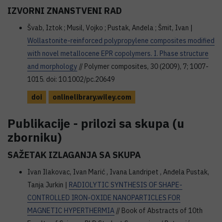
IZVORNI ZNANSTVENI RAD
Švab, Iztok ; Musil, Vojko ; Pustak, Anđela ; Šmit, Ivan |
Wollastonite-reinforced polypropylene composites modified
with novel metallocene EPR copolymers. I. Phase structure
and morphology
// Polymer composites, 30 (2009), 7; 1007-
1015. doi: 10.1002/pc.20649
doi
onlinelibrary.wiley.com
Publikacije - prilozi sa skupa (u
zborniku)
SAŽETAK IZLAGANJA SA SKUPA
Ivan Ilakovac, Ivan Marić , Ivana Landripet , Anđela Pustak,
Tanja Jurkin |
RADIOLYTIC SYNTHESIS OF SHAPE-
CONTROLLED IRON-OXIDE NANOPARTICLES FOR
MAGNETIC HYPERTHERMIA
// Book of Abstracts of 10th