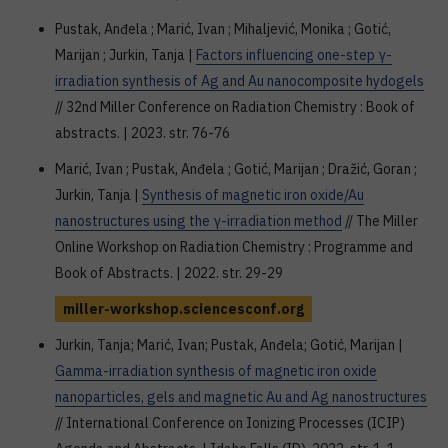
Pustak, Anđela ; Marić, Ivan ; Mihaljević, Monika ; Gotić,
Marijan ; Jurkin, Tanja |
Factors influencing one-step γ-
irradiation synthesis of Ag and Au nanocomposite hydogels
// 32nd Miller Conference on Radiation Chemistry : Book of
abstracts. | 2023. str. 76-76
Marić, Ivan ; Pustak, Anđela ; Gotić, Marijan ; Dražić, Goran ;
Jurkin, Tanja |
Synthesis of magnetic iron oxide/Au
nanostructures using the γ-irradiation method
// The Miller
Online Workshop on Radiation Chemistry : Programme and
Book of Abstracts. | 2022. str. 29-29
miller-workshop.sciencesconf.org
Jurkin, Tanja; Marić, Ivan; Pustak, Anđela; Gotić, Marijan |
Gamma-irradiation synthesis of magnetic iron oxide
nanoparticles, gels and magnetic Au and Ag nanostructures
// International Conference on Ionizing Processes (ICIP)