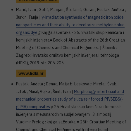
Marić, Ivan ; Gotić, Marijan ; Štefanić, Goran ; Pustak, Anđela ;
Jurkin, Tanja |
γ‐irradiation synthesis of magnetic iron oxide
nanoparticles and their ability to decolorize methylene blue
organic dye
// Knjiga sažetaka - 26. hrvatski skup kemičara i
kemijskih inženjera= Book of Abstracts of the 26th Croatian
Meeting of Chemists and Chemical Engineers. | Šibenik :
Zagreb: Hrvatsko društvo kemijskih inženjera i tehnologa
(HDKI), 2019. str. 205-205
www.hdki.hr
Pustak, Anđela ; Denac, Matjaž ; Leskovac, Mirela ; Švab,
Iztok ; Musil, Vojko ; Šmit, Ivan |
Morphology, interfacial and
mechanical properties study of silica reinforced iPP/SEBS(-
g-MA) composites
// 25. Hrvatski skup kemičara i kemijskih
inženjera s međunarodnim sudjelovanjem ; 3. simpozij
Vladimir Prelog : knjiga sažetaka = 25th Croatian Meeting of
Chemist and Chemical Engineers with international