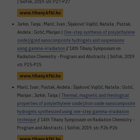
| Siófok, 2019. str. P27-P27
www.tihany.kfki.hu
Jurkin, Tanja ; Marić, Ivan ; Šijaković Vujičić, Nataša ; Pustak,
Anđela ; Gotić, Marijan |
One-step synthesis of poly(ethylene
oxide)/gold nanocomposite hydrogels and suspensions
using gamma-irradiation
// 14th Tihany Symposium on
Radiation Chemistry - Program and Abstracts. | Siófok, 2019.
str. P25-P25
www.tihany.kfki.hu
Marić, Ivan ; Pustak, Anđela ; Šijaković Vujičić, Nataša ; Gotić,
Marijan ; Jurkin, Tanja |
Thermal, magnetic and rheological
properties of poly(ethylene oxide)/iron oxide nanocomposite
hydrogels synthesized using one-step gamma-irradiation
technique
// 14th Tihany Symposium on Radiation Chemistry -
Program and Abstracts. | Siófok, 2019. str. P26-P26
www.tihany.kfki.hu