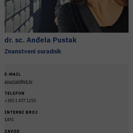
dr. sc.
Anđela
Pustak
Znanstveni suradnik
E-MAIL
apustak@irb.hr
TELEFON
+385 1 457 1255
INTERNI BROJ
1491
ZAVOD