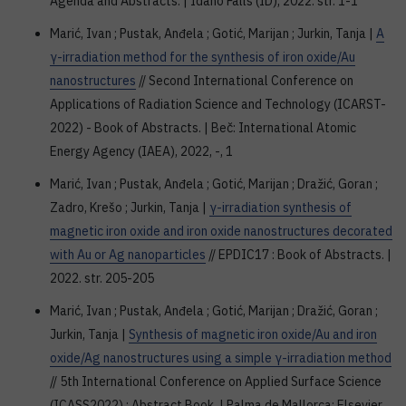
Agenda and Abstracts. | Idaho Falls (ID), 2022. str. 1-1
Marić, Ivan ; Pustak, Anđela ; Gotić, Marijan ; Jurkin, Tanja |
A
γ-irradiation method for the synthesis of iron oxide/Au
nanostructures
// Second International Conference on
Applications of Radiation Science and Technology (ICARST-
2022) - Book of Abstracts. | Beč: International Atomic
Energy Agency (IAEA), 2022, -, 1
Marić, Ivan ; Pustak, Anđela ; Gotić, Marijan ; Dražić, Goran ;
Zadro, Krešo ; Jurkin, Tanja |
γ-irradiation synthesis of
magnetic iron oxide and iron oxide nanostructures decorated
with Au or Ag nanoparticles
// EPDIC17 : Book of Abstracts. |
2022. str. 205-205
Marić, Ivan ; Pustak, Anđela ; Gotić, Marijan ; Dražić, Goran ;
Jurkin, Tanja |
Synthesis of magnetic iron oxide/Au and iron
oxide/Ag nanostructures using a simple γ-irradiation method
// 5th International Conference on Applied Surface Science
(ICASS2022) : Abstract Book. | Palma de Mallorca: Elsevier,