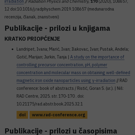
irradiation
// Radiation Physics and Chemistry,
170
(2020), 108657,
12 doi:10.1016/j.radphyschem.2019.108657 (međunarodna
recenzija, članak, znanstveni)
Publikacije - prilozi u knjigama
KRATKO PRIOPĆENJE
Landripet, Ivana; Marić, Ivan; Ilakovac, Ivan; Pustak, Anđela;
Gotić, Marijan; Jurkin, Tanja |
A study on the importance of
controlling precursor concentration, pH, polymer
concentration and molecular mass on obtaining well-defined
magnetic iron oxide nanoparticles using γ-irradiation
// RAD
conference: book of abstracts / Ristić, Goran S. (ur.). | Niš:
RAD Centre, 2025. str. 170-170 . doi:
10.21175/rad.abstr.book.2025.32.1
doi
www.rad-conference.org
Publikacije - prilozi u časopisima