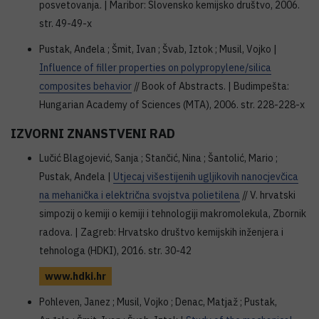
posvetovanja. | Maribor: Slovensko kemijsko društvo, 2006.
str. 49-49-x
Pustak, Anđela ; Šmit, Ivan ; Švab, Iztok ; Musil, Vojko |
Influence of filler properties on polypropylene/silica
composites behavior
// Book of Abstracts. | Budimpešta:
Hungarian Academy of Sciences (MTA), 2006. str. 228-228-x
IZVORNI ZNANSTVENI RAD
Lučić Blagojević, Sanja ; Stančić, Nina ; Šantolić, Mario ;
Pustak, Anđela |
Utjecaj višestijenih ugljikovih nanocjevčica
na mehanička i električna svojstva polietilena
// V. hrvatski
simpozij o kemiji o kemiji i tehnologiji makromolekula, Zbornik
radova. | Zagreb: Hrvatsko društvo kemijskih inženjera i
tehnologa (HDKI), 2016. str. 30-42
www.hdki.hr
Pohleven, Janez ; Musil, Vojko ; Denac, Matjaž ; Pustak,