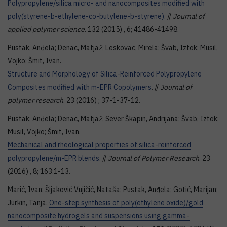
Polypropylene/silica micro- and nanocomposites modified with
poly(styrene-b-ethylene-co-butylene-b-styrene)
. //
Journal of
applied polymer science
. 132 (2015) , 6; 41486-41498.
Pustak, Anđela; Denac, Matjaž; Leskovac, Mirela; Švab, Iztok; Musil,
Vojko; Šmit, Ivan.
Structure and Morphology of Silica-Reinforced Polypropylene
Composites modified with m-EPR Copolymers
. //
Journal of
polymer research
. 23 (2016) ; 37-1-37-12.
Pustak, Anđela; Denac, Matjaž; Sever Škapin, Andrijana; Švab, Iztok;
Musil, Vojko; Šmit, Ivan.
Mechanical and rheological properties of silica-reinforced
polypropylene/m-EPR blends
. //
Journal of Polymer Research
. 23
(2016) , 8; 163:1-13.
Marić, Ivan; Šijaković Vujičić, Nataša; Pustak, Anđela; Gotić, Marijan;
Jurkin, Tanja.
One-step synthesis of poly(ethylene oxide)/gold
nanocomposite hydrogels and suspensions using gamma-