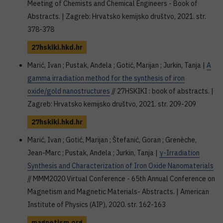
Meeting of Chemists and Chemical Engineers - Book of
Abstracts. | Zagreb: Hrvatsko kemijsko društvo, 2021. str.
378-378
27hskiki.hkd.hr
Marić, Ivan ; Pustak, Anđela ; Gotić, Marijan ; Jurkin, Tanja |
A
gamma irradiation method for the synthesis of iron
oxide/gold nanostructures
// 27HSKIKI : book of abstracts. |
Zagreb: Hrvatsko kemijsko društvo, 2021. str. 209-209
27hskiki.hkd.hr
Marić, Ivan ; Gotić, Marijan ; Štefanić, Goran ; Grenèche,
Jean-Marc ; Pustak, Anđela ; Jurkin, Tanja |
γ-Irradiation
Synthesis and Characterization of Iron Oxide Nanomaterials
// MMM2020 Virtual Conference - 65th Annual Conference on
Magnetism and Magnetic Materials- Abstracts. | American
Institute of Physics (AIP), 2020. str. 162-163
magnetism.org