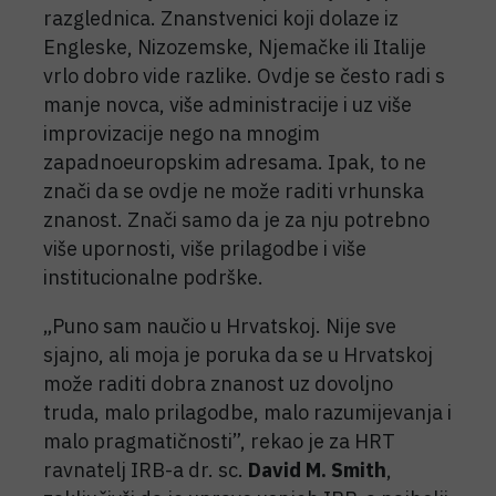
razglednica. Znanstvenici koji dolaze iz
Engleske, Nizozemske, Njemačke ili Italije
vrlo dobro vide razlike. Ovdje se često radi s
manje novca, više administracije i uz više
improvizacije nego na mnogim
zapadnoeuropskim adresama. Ipak, to ne
znači da se ovdje ne može raditi vrhunska
znanost. Znači samo da je za nju potrebno
više upornosti, više prilagodbe i više
institucionalne podrške.
„Puno sam naučio u Hrvatskoj. Nije sve
sjajno, ali moja je poruka da se u Hrvatskoj
može raditi dobra znanost uz dovoljno
truda, malo prilagodbe, malo razumijevanja i
malo pragmatičnosti”, rekao je za HRT
ravnatelj IRB-a dr. sc.
David M. Smith
,