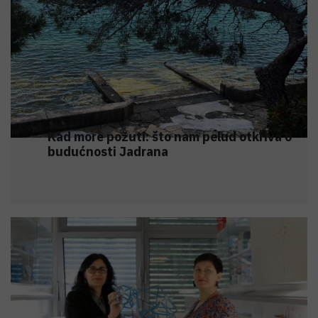
Kad more požuti: što nam pelud otkriva o
budućnosti Jadrana