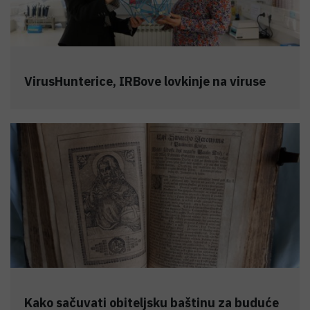
VirusHunterice, IRBove lovkinje na viruse
Kako sačuvati obiteljsku baštinu za buduće