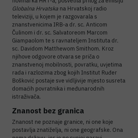
novinarka HRT-a, posvetila prilog za emisiju
Globalna Hrvatska
na
Hrvatskoj radio
televiziji, u kojem je razgovarala s
znanstvenicima IRB-a dr. sc. Anticom
Čulinom i dr. sc. Salvatoreom Marcom
Giampaolom te s ravnateljem Instituta dr.
sc. Davidom Matthewom Smithom. Kroz
njihove odgovore otvara se priča o
znanstvenoj mobilnosti, povratku, uvjetima
rada i razlozima zbog kojih Institut Ruđer
Bošković postaje sve vidljivije mjesto susreta
domaćih povratnika i međunarodnih
istraživača.
Znanost bez granica
Znanost ne poznaje granice, ni one koje
postavlja znatiželja, ni one geografske. Ona
nema državu, jer je po svojoj naravi