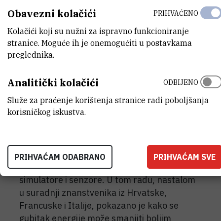
Obavezni kolačići
PRIHVAĆENO
Kolačići koji su nužni za ispravno funkcioniranje
stranice. Moguće ih je onemogućiti u postavkama
preglednika.
Analitički kolačići
ODBIJENO
Služe za praćenje korištenja stranice radi poboljšanja
Salvatore Marco Giampaolo
korisničkog iskustva.
Njihov je tim 2024. razvio novi pristup
kvantnim baterijama, naprednim sustavima
za pohranu energije koji bi jednog dana
PRIHVAĆAM ODABRANO
PRIHVAĆAM SVE
mogli biti važni za kvantna računala,
simulatore i senzore. U tom radu, nastalom
u suradnji znanstvenika iz Hrvatske,
Francuske i Italije, pokazano je kako se
gubitak energije može smanjiti boljim