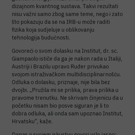
dizajnom kvantnog sustava. Takvi rezultati
nisu važni samo zbog same teme, nego i zato
što pokazuju da se na IRB-u može raditi
fizika koja sudjeluje u oblikovanju
tehnologija budućnosti.
Govoreći o svom dolasku na Institut, dr. sc.
Giampaolo ističe da ga je nakon rada u Italiji,
Austriji i Brazilu upravo Ruđer privukao
svojom istraživačkom multidisciplinarnošću.
Odluka o dolasku, priznaje, nije bila bez
dvojbi. „Pružila mi se prilika, prava prilika u
pravome trenutku. Ne skrivam činjenicu da u
početku nisam bio posve siguran je li to
dobra odluka, ali onda sam upoznao Institut,
Hrvatsku”, kaže.
Danas o svojem iskustvu govori vrlo jasno: