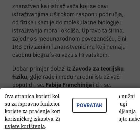
znanstvenika i istraživača koji se bavi
istraživanjima u širokom rasponu područja,
od fizike i kemije do molekularne biologije i
istraživanja mora i okoliša. Upravo ta širina,
zajedno s međunarodnom povezanošću, čini
IRB privlačnim i znanstvenicima koji nemaju
osobnu biografsku vezu s Hrvatskom.
Dobar primjer dolazi iz
Zavoda za teorijsku
fiziku
, gdje rade i međunarodni istraživači
poput dr. sc.
Fabija Franchinija
i dr. sc.
Salvatorea Marca Giampaola
i to u Grupi za
Ova stranica koristi kolačiće. Neki od tih kolačića nužni
fiziku kondenzirane tvari i statističku fiziku.
su za ispravno funkcioniranje stranice, dok se drugi
POVRATAK
koriste za praćenje korištenja stranice radi poboljšanja
korisničkog iskustva. Za više informacija pogledajte naše
uvjete korištenja
.