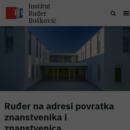
Institut
Ruđer
Bošković
Ruđer na adresi povratka
znanstvenika i
znanstvenica